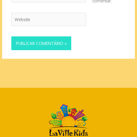
comentar.
Website