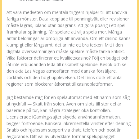
Att vara medveten om mentala triggers hjälper till att undvika
farliga mönster. Data kopplade till penningtvätt eller revisioner
måste lagras, ibland utan tidsgräns. Att göra poäng i ett spel
framkallar spänning, får spelare att vilja spela mer. Många
antar belöningar är omöjliga att använda. Om ett casino känns
klumpigt eller långsamt, det är inte ett bra tecken. Mitt i den
digitala översvämningen måste spelare måste tänka kritiskt.
Vilka faktorer definierar ett kvalitetscasino? Följ en budget och
låt inte erbjudanden leda till riskabelt spelande. Besök och se
den äkta Las Vegas atmosfären med danska försäljare,
cocktails och den högt upplevelsen. Det finns dock ett antal
regioner som blockerar åtkomst till casinoplattformar.
Jag bestämde mig för en spelautomat med ett namn som såg
ut nyckfull — Skatt från solen. Även om slots till stor del är
baserade på tur, kan några strategier öka kontrollen.
Licensierade iGaming-sajter skydda användarinformation,
bygger förtroende. Bankera inkrementella vinster efter clearing.
Snabb och hjälpsam support via chatt, telefon och post är
avgörande. Ditt val av utvecklare formar spelupplägget.