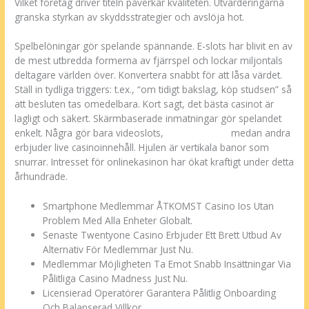
Vilket företag driver titeln påverkar kvaliteten. Utvärderingarna
granska styrkan av skyddsstrategier och avslöja hot.
Spelbelöningar gör spelande spännande. E-slots har blivit en av
de mest utbredda formerna av fjärrspel och lockar miljontals
deltagare världen över. Konvertera snabbt för att låsa värdet.
Ställ in tydliga triggers: t.ex., “om tidigt bakslag, köp studsen” så
att besluten tas omedelbara. Kort sagt, det bästa casinot är
lagligt och säkert. Skärmbaserade inmatningar gör spelandet
enkelt. Några gör bara videoslots,
MrBen Casino
medan andra
erbjuder live casinoinnehåll. Hjulen är vertikala banor som
snurrar. Intresset för onlinekasinon har ökat kraftigt under detta
århundrade.
Smartphone Medlemmar ÅTKOMST Casino Ios Utan
Problem Med Alla Enheter Globalt.
Senaste Twentyone Casino Erbjuder Ett Brett Utbud Av
Alternativ För Medlemmar Just Nu.
Medlemmar Möjligheten Ta Emot Snabb Insättningar Via
Pålitliga Casino Madness Just Nu.
Licensierad Operatörer Garantera Pålitlig Onboarding
Och Balanserad Villkor.