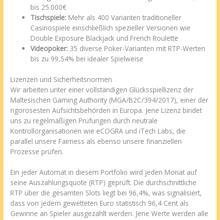
bis 25.000€
Tischspiele:
Mehr als 400 Varianten traditioneller
Casinospiele einschließlich spezieller Versionen wie
Double Exposure Blackjack und French Roulette
Videopoker:
35 diverse Poker-Varianten mit RTP-Werten
bis zu 99,54% bei idealer Spielweise
Lizenzen und Sicherheitsnormen
Wir arbeiten unter einer vollständigen Glücksspiellizenz der
Maltesischen Gaming Authority (MGA/B2C/394/2017), einer der
rigorosesten Aufsichtsbehörden in Europa. Jene Lizenz bindet
uns zu regelmäßigen Prüfungen durch neutrale
Kontrollorganisationen wie eCOGRA und iTech Labs, die
parallel unsere Fairness als ebenso unsere finanziellen
Prozesse prüfen.
Ein jeder Automat in diesem Portfolio wird jeden Monat auf
seine Auszahlungsquote (RTP) geprüft. Die durchschnittliche
RTP über die gesamten Slots liegt bei 96,4%, was signalisiert,
dass von jedem gewetteten Euro statistisch 96,4 Cent als
Gewinne an Spieler ausgezahlt werden. Jene Werte werden alle