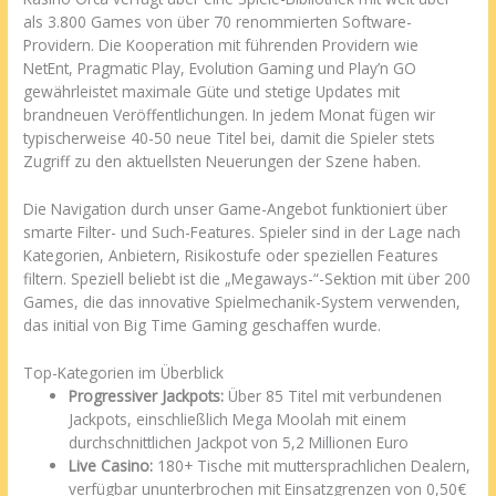
als 3.800 Games von über 70 renommierten Software-
Providern. Die Kooperation mit führenden Providern wie
NetEnt, Pragmatic Play, Evolution Gaming und Play’n GO
gewährleistet maximale Güte und stetige Updates mit
brandneuen Veröffentlichungen. In jedem Monat fügen wir
typischerweise 40-50 neue Titel bei, damit die Spieler stets
Zugriff zu den aktuellsten Neuerungen der Szene haben.
Die Navigation durch unser Game-Angebot funktioniert über
smarte Filter- und Such-Features. Spieler sind in der Lage nach
Kategorien, Anbietern, Risikostufe oder speziellen Features
filtern. Speziell beliebt ist die „Megaways-“-Sektion mit über 200
Games, die das innovative Spielmechanik-System verwenden,
das initial von Big Time Gaming geschaffen wurde.
Top-Kategorien im Überblick
Progressiver Jackpots:
Über 85 Titel mit verbundenen
Jackpots, einschließlich Mega Moolah mit einem
durchschnittlichen Jackpot von 5,2 Millionen Euro
Live Casino:
180+ Tische mit muttersprachlichen Dealern,
verfügbar ununterbrochen mit Einsatzgrenzen von 0,50€