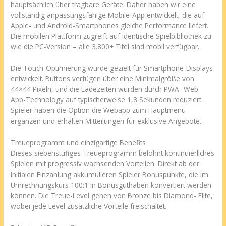
hauptsächlich über tragbare Geräte. Daher haben wir eine
vollständig anpassungsfähige Mobile-App entwickelt, die auf
Apple- und Android-Smartphones gleiche Performance liefert.
Die mobilen Plattform zugreift auf identische Spielbibliothek zu
wie die PC-Version – alle 3.800+ Titel sind mobil verfügbar.
Die Touch-Optimierung wurde gezielt für Smartphone-Displays
entwickelt. Buttons verfügen über eine Minimalgröße von
44×44 Pixeln, und die Ladezeiten wurden durch PWA- Web
App-Technology auf typischerweise 1,8 Sekunden reduziert.
Spieler haben die Option die Webapp zum Hauptmenü
ergänzen und erhalten Mitteilungen für exklusive Angebote.
Treueprogramm und einzigartige Benefits
Dieses siebenstufiges Treueprogramm belohnt kontinuierliches
Spielen mit progressiv wachsenden Vorteilen. Direkt ab der
initialen Einzahlung akkumulieren Spieler Bonuspunkte, die im
Umrechnungskurs 100:1 in Bonusguthaben konvertiert werden
können. Die Treue-Level gehen von Bronze bis Diamond- Elite,
wobei jede Level zusätzliche Vorteile freischaltet.