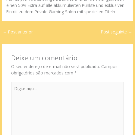
einen 50% Extra auf alle akkumulierten Punkte und exklusiven
Eintritt zu dem Private Gaming Salon mit speziellen Titeln.
←
Post anterior
Post seguinte
→
Deixe um comentário
O seu endereço de e-mail não será publicado.
Campos
obrigatórios são marcados com
*
Digite
aqui...