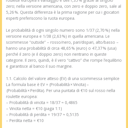
roulette europea il vantaggio è dell’1,35 % grazie al singolo
zero; nella versione americana, con zero e doppio zero, sale al
5,26 %. Questa differenza è la prima ragione per cui i giocatori
esperti preferiscono la ruota europea.
Le probabilità di ogni singolo numero sono 1/37 (2,70 %) nella
versione europea e 1/38 (2,63 %) in quella americana. Le
scommesse “outside” – rosso/nero, pari/dispari, alto/basso –
hanno una probabilità di circa 48,65 % (euro) o 47,37 % (usa)
perché il zero (e il doppio zero) non rientrano in queste
categorie. Il zero, quindi, è il vero “cattivo” che rompe l’equilibrio
e garantisce al banco il suo margine.
1.1. Calcolo del valore atteso (EV) di una scommessa semplice
La formula base è EV = (Probabilità × Vincita) –
(Probabilità × Perdita). Per una puntata di €10 sul rosso nella
roulette europea:
– Probabilità di vincita = 18/37 ≈ 0,4865
– Vincita netta = €10 (paga 1:1)
– Probabilità di perdita = 19/37 ≈ 0,5135
– Perdita netta = €10