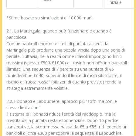
iniziale
*Stime basate su simulazioni di 10 000 mani.
2.1. La Martingala: quando può funzionare e quando è
pericolosa
Con un bankroll enorme e limiti di puntata assenti, la
Martingala può produrre una piccola vincita dopo una serie di
perdite. Tuttavia, nella realtà online i tavoli impongono limiti
massimi (spesso €500‑€1 000) e i casinò non offrono bankroll
illimitati. Una sequenza di 7 perdite su una puntata di €5
richiederebbe €640, superando il limite di molti siti. Inoltre, il
rischio di “ruota rossa” (più zeri di quanto previsto) rende la
strategia estremamente volatile.
2.2. Fibonacci e Labouchère: approcci più “soft” ma con le
stesse limitazioni
Il sistema di Fibonacci riduce l’entità del raddoppio, ma la
crescita della puntata resta esponenziale. Dopo 10 perdite
consecutive, la scommessa passa da €5 a €55, richiedendo un
bankroll di circa €300 per coprire la sequenza. Il Labouchère,