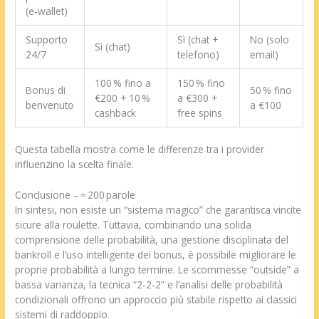
(e‑wallet)
Supporto
Sì (chat +
No (solo
Sì (chat)
24/7
telefono)
email)
100 % fino a
150 % fino
Bonus di
50 % fino
€200 + 10 %
a €300 +
benvenuto
a €100
cashback
free spins
Questa tabella mostra come le differenze tra i provider
influenzino la scelta finale.
Conclusione – ≈ 200 parole
In sintesi, non esiste un “sistema magico” che garantisca vincite
sicure alla roulette. Tuttavia, combinando una solida
comprensione delle probabilità, una gestione disciplinata del
bankroll e l’uso intelligente dei bonus, è possibile migliorare le
proprie probabilità a lungo termine. Le scommesse “outside” a
bassa varianza, la tecnica “2‑2‑2” e l’analisi delle probabilità
condizionali offrono un approccio più stabile rispetto ai classici
sistemi di raddoppio.