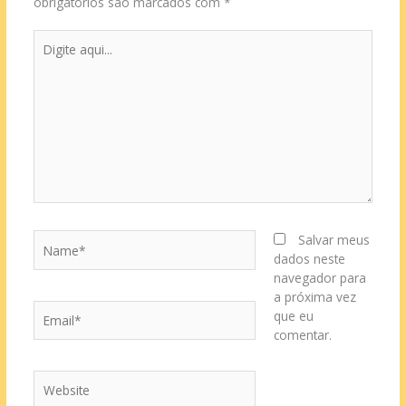
obrigatórios são marcados com
*
Digite
aqui...
Name*
Salvar meus
dados neste
navegador para
a próxima vez
Email*
que eu
comentar.
Website