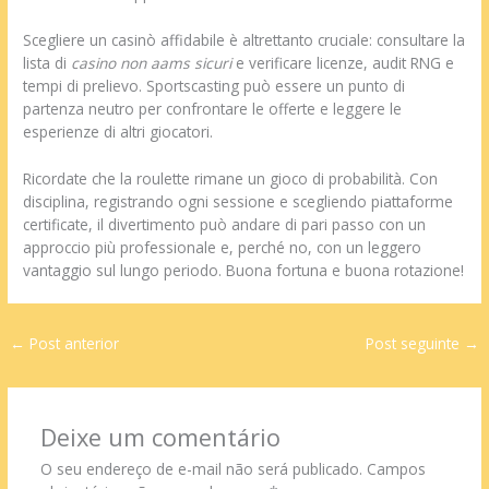
Scegliere un casinò affidabile è altrettanto cruciale: consultare la
lista di
casino non aams sicuri
e verificare licenze, audit RNG e
tempi di prelievo. Sportscasting può essere un punto di
partenza neutro per confrontare le offerte e leggere le
esperienze di altri giocatori.
Ricordate che la roulette rimane un gioco di probabilità. Con
disciplina, registrando ogni sessione e scegliendo piattaforme
certificate, il divertimento può andare di pari passo con un
approccio più professionale e, perché no, con un leggero
vantaggio sul lungo periodo. Buona fortuna e buona rotazione!
←
Post anterior
Post seguinte
→
Deixe um comentário
O seu endereço de e-mail não será publicado.
Campos