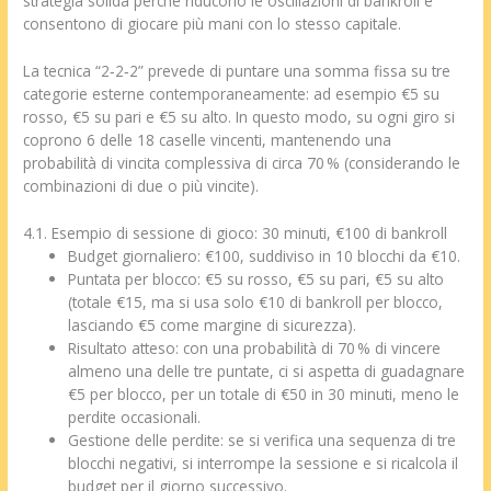
strategia solida perché riducono le oscillazioni di bankroll e
consentono di giocare più mani con lo stesso capitale.
La tecnica “2‑2‑2” prevede di puntare una somma fissa su tre
categorie esterne contemporaneamente: ad esempio €5 su
rosso, €5 su pari e €5 su alto. In questo modo, su ogni giro si
coprono 6 delle 18 caselle vincenti, mantenendo una
probabilità di vincita complessiva di circa 70 % (considerando le
combinazioni di due o più vincite).
4.1. Esempio di sessione di gioco: 30 minuti, €100 di bankroll
Budget giornaliero: €100, suddiviso in 10 blocchi da €10.
Puntata per blocco: €5 su rosso, €5 su pari, €5 su alto
(totale €15, ma si usa solo €10 di bankroll per blocco,
lasciando €5 come margine di sicurezza).
Risultato atteso: con una probabilità di 70 % di vincere
almeno una delle tre puntate, ci si aspetta di guadagnare
€5 per blocco, per un totale di €50 in 30 minuti, meno le
perdite occasionali.
Gestione delle perdite: se si verifica una sequenza di tre
blocchi negativi, si interrompe la sessione e si ricalcola il
budget per il giorno successivo.