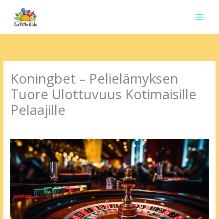
Ir
para
o
conteúdo
Koningbet – Pelielämyksen
Tuore Ulottuvuus Kotimaisille
Pelaajille
Deixe um comentário
/
Uncategorized
/ Por
contato.marciorads