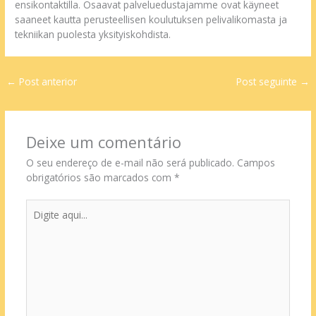
ensikontaktilla. Osaavat palveluedustajamme ovat käyneet
saaneet kautta perusteellisen koulutuksen pelivalikomasta ja
tekniikan puolesta yksityiskohdista.
←
Post anterior
Post seguinte
→
Deixe um comentário
O seu endereço de e-mail não será publicado.
Campos
obrigatórios são marcados com
*
Digite
aqui...