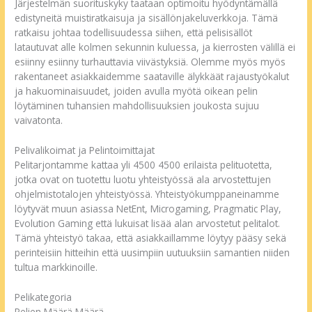
Järjestelmän suorituskyky taataan optimoitu hyödyntämällä
edistyneitä muistiratkaisuja ja sisällönjakeluverkkoja. Tämä
ratkaisu johtaa todellisuudessa siihen, että pelisisällöt
latautuvat alle kolmen sekunnin kuluessa, ja kierrosten välillä ei
esiinny esiinny turhauttavia viivästyksiä. Olemme myös myös
rakentaneet asiakkaidemme saataville älykkäät rajaustyökalut
ja hakuominaisuudet, joiden avulla myötä oikean pelin
löytäminen tuhansien mahdollisuuksien joukosta sujuu
vaivatonta.
Pelivalikoimat ja Pelintoimittajat
Pelitarjontamme kattaa yli 4500 4500 erilaista pelituotetta,
jotka ovat on tuotettu luotu yhteistyössä ala arvostettujen
ohjelmistotalojen yhteistyössä. Yhteistyökumppaneinamme
löytyvät muun asiassa NetEnt, Microgaming, Pragmatic Play,
Evolution Gaming että lukuisat lisää alan arvostetut pelitalot.
Tämä yhteistyö takaa, että asiakkaillamme löytyy pääsy sekä
perinteisiin hitteihin että uusimpiin uutuuksiin samantien niiden
tultua markkinoille.
Pelikategoria
Pelien Määrä Määrä