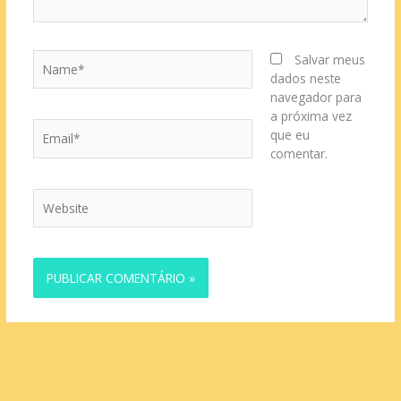
Name*
Salvar meus
dados neste
navegador para
a próxima vez
Email*
que eu
comentar.
Website