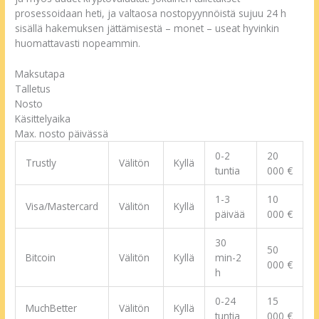
prosessoidaan heti, ja valtaosa nostopyynnöistä sujuu 24 h
sisällä hakemuksen jättämisestä – monet – useat hyvinkin
huomattavasti nopeammin.
Maksutapa
Talletus
Nosto
Käsittelyaika
Max. nosto päivässä
0-2
20
Trustly
Välitön
Kyllä
tuntia
000 €
1-3
10
Visa/Mastercard
Välitön
Kyllä
päivää
000 €
30
50
Bitcoin
Välitön
Kyllä
min-2
000 €
h
0-24
15
MuchBetter
Välitön
Kyllä
tuntia
000 €