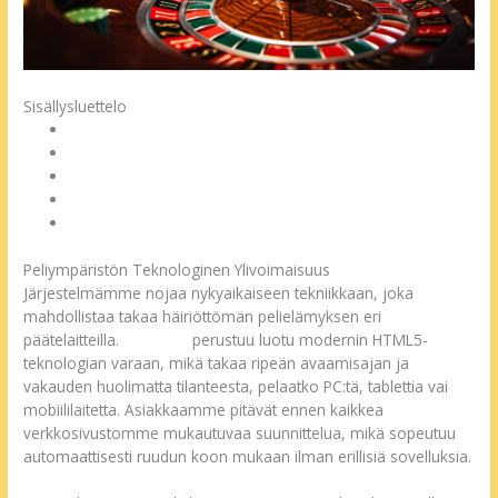
Sisällysluettelo
Pelialustan Tekninen Ylivoimaisuus
Pelivalikoimat ja Ohjelmistotoimittajat
Maksutavat ja Nostomenettelyt
Bonusohjelma ja VIP-edut
Tietoturva ja Hallittu Pelaaminen
Peliympäristön Teknologinen Ylivoimaisuus
Järjestelmämme nojaa nykyaikaiseen tekniikkaan, joka
mahdollistaa takaa häiriöttömän pelielämyksen eri
päätelaitteilla.
aloita nyt
perustuu luotu modernin HTML5-
teknologian varaan, mikä takaa ripeän avaamisajan ja
vakauden huolimatta tilanteesta, pelaatko PC:tä, tablettia vai
mobiililaitetta. Asiakkaamme pitävät ennen kaikkea
verkkosivustomme mukautuvaa suunnittelua, mikä sopeutuu
automaattisesti ruudun koon mukaan ilman erillisiä sovelluksia.