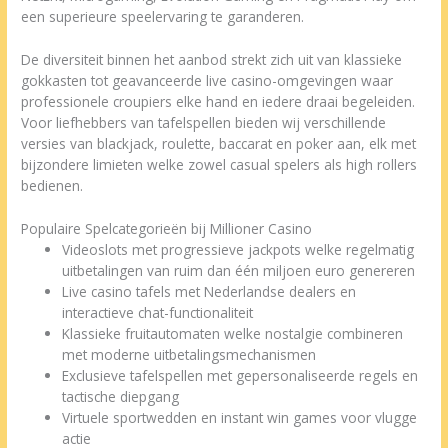
een superieure speelervaring te garanderen.
De diversiteit binnen het aanbod strekt zich uit van klassieke
gokkasten tot geavanceerde live casino-omgevingen waar
professionele croupiers elke hand en iedere draai begeleiden.
Voor liefhebbers van tafelspellen bieden wij verschillende
versies van blackjack, roulette, baccarat en poker aan, elk met
bijzondere limieten welke zowel casual spelers als high rollers
bedienen.
Populaire Spelcategorieën bij Millioner Casino
Videoslots met progressieve jackpots welke regelmatig
uitbetalingen van ruim dan één miljoen euro genereren
Live casino tafels met Nederlandse dealers en
interactieve chat-functionaliteit
Klassieke fruitautomaten welke nostalgie combineren
met moderne uitbetalingsmechanismen
Exclusieve tafelspellen met gepersonaliseerde regels en
tactische diepgang
Virtuele sportwedden en instant win games voor vlugge
actie