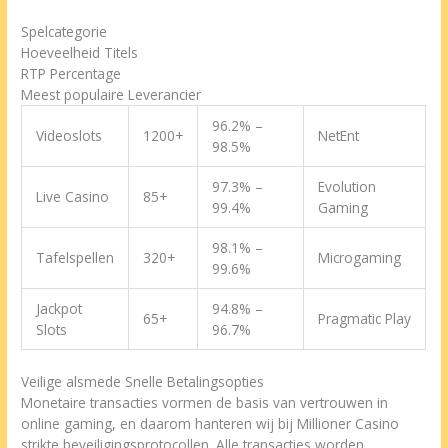
Spelcategorie
Hoeveelheid Titels
RTP Percentage
Meest populaire Leverancier
96.2% –
Videoslots
1200+
NetEnt
98.5%
97.3% –
Evolution
Live Casino
85+
99.4%
Gaming
98.1% –
Tafelspellen
320+
Microgaming
99.6%
Jackpot
94.8% –
65+
Pragmatic Play
Slots
96.7%
Veilige alsmede Snelle Betalingsopties
Monetaire transacties vormen de basis van vertrouwen in
online gaming, en daarom hanteren wij bij Millioner Casino
strikte beveiligingsprotocollen. Alle transacties worden