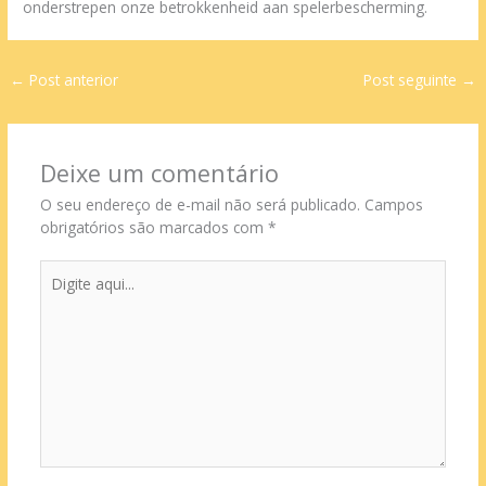
onderstrepen onze betrokkenheid aan spelerbescherming.
←
Post anterior
Post seguinte
→
Deixe um comentário
O seu endereço de e-mail não será publicado.
Campos
obrigatórios são marcados com
*
Digite
aqui...