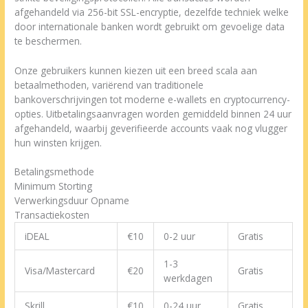
afgehandeld via 256-bit SSL-encryptie, dezelfde techniek welke
door internationale banken wordt gebruikt om gevoelige data
te beschermen.
Onze gebruikers kunnen kiezen uit een breed scala aan
betaalmethoden, variërend van traditionele
bankoverschrijvingen tot moderne e-wallets en cryptocurrency-
opties. Uitbetalingsaanvragen worden gemiddeld binnen 24 uur
afgehandeld, waarbij geverifieerde accounts vaak nog vlugger
hun winsten krijgen.
Betalingsmethode
Minimum Storting
Verwerkingsduur Opname
Transactiekosten
iDEAL
€10
0-2 uur
Gratis
1-3
Visa/Mastercard
€20
Gratis
werkdagen
Skrill
€10
0-24 uur
Gratis