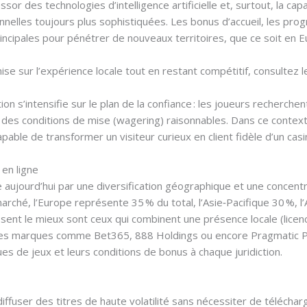
’essor des technologies d’intelligence artificielle et, surtout, la ca
nnelles toujours plus sophistiquées. Les bonus d’accueil, les pr
ncipales pour pénétrer de nouveaux territoires, que ce soit en E
se sur l’expérience locale tout en restant compétitif, consultez 
tion s’intensifie sur le plan de la confiance : les joueurs recherc
des conditions de mise (wagering) raisonnables. Dans ce context
ble de transformer un visiteur curieux en client fidèle d’un casin
 en ligne
se aujourd’hui par une diversification géographique et une concen
arché, l’Europe représente 35 % du total, l’Asie‑Pacifique 30 %, 
ent le mieux sont ceux qui combinent une présence locale (licenc
Des marques comme Bet365, 888 Holdings ou encore Pragmatic Pla
es de jeux et leurs conditions de bonus à chaque juridiction.
iffuser des titres de haute volatilité sans nécessiter de télécha