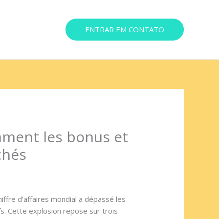
ENTRAR EM CONTATO
ereço
mment les bonus et
chés
iffre d’affaires mondial a dépassé les
ifs. Cette explosion repose sur trois