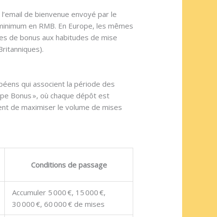
 l’email de bienvenue envoyé par le
épôt minimum en RMB. En Europe, les mêmes
ages de bonus aux habitudes de mise
Britanniques).
péens qui associent la période des
ope Bonus », où chaque dépôt est
tent de maximiser le volume de mises
Conditions de passage
Accumuler 5 000 €, 15 000 €,
30 000 €, 60 000 € de mises