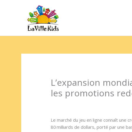
Ir
para
o
Hom
conteúdo
L’expansion mondia
les promotions red
Deixe um comentário
/
Uncategorized
/
Le marché du jeu en ligne connaît une cr
80 milliards de dollars, porté par une bas