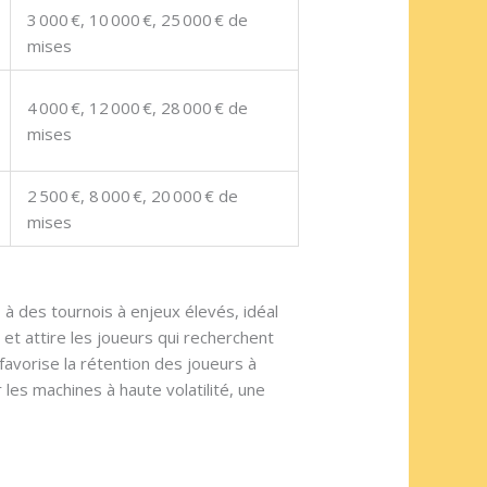
3 000 €, 10 000 €, 25 000 € de
mises
4 000 €, 12 000 €, 28 000 € de
mises
2 500 €, 8 000 €, 20 000 € de
mises
 à des tournois à enjeux élevés, idéal
et attire les joueurs qui recherchent
favorise la rétention des joueurs à
 les machines à haute volatilité, une