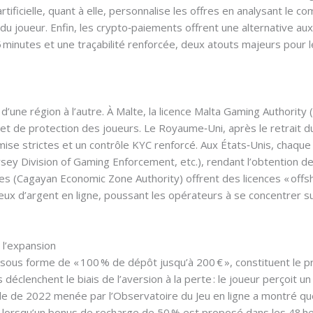
rtificielle, quant à elle, personnalise les offres en analysant l
du joueur. Enfin, les crypto‑paiements offrent une alternative au
5 minutes et une traçabilité renforcée, deux atouts majeurs pour 
d’une région à l’autre. À Malte, la licence Malta Gaming Authorit
t de protection des joueurs. Le Royaume‑Uni, après le retrait du
ise strictes et un contrôle KYC renforcé. Aux États‑Unis, chaqu
y Division of Gaming Enforcement, etc.), rendant l’obtention de 
ines (Cagayan Economic Zone Authority) offrent des licences « offsh
s jeux d’argent en ligne, poussant les opérateurs à se concentrer
 l’expansion
sous forme de « 100 % de dépôt jusqu’à 200 € », constituent le pr
ils déclenchent le biais de l’aversion à la perte : le joueur perçoi
étude de 2022 menée par l’Observatoire du Jeu en ligne a montré 
lorsqu’un bonus de recharge de 50 % est proposé dans les 48 he