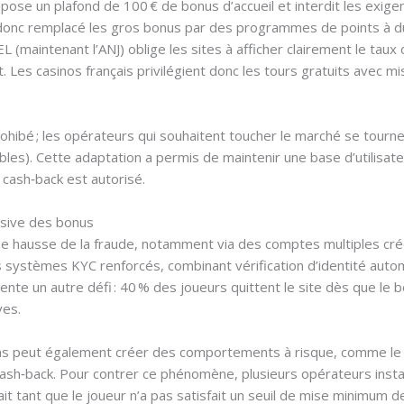
pose un plafond de 100 € de bonus d’accueil et interdit les exige
nc remplacé les gros bonus par des programmes de points à durée
JEL (maintenant l’ANJ) oblige les sites à afficher clairement le taux
Les casinos français privilégient donc les tours gratuits avec mis
ohibé ; les opérateurs qui souhaitent toucher le marché se tournen
ables). Cette adaptation a permis de maintenir une base d’utilisa
 cash‑back est autorisé.
assive des bonus
 hausse de la fraude, notamment via des comptes multiples créés 
s systèmes KYC renforcés, combinant vérification d’identité auto
e un autre défi : 40 % des joueurs quittent le site dès que le bo
ves.
s peut également créer des comportements à risque, comme le “b
r cash‑back. Pour contrer ce phénomène, plusieurs opérateurs inst
rait tant que le joueur n’a pas satisfait un seuil de mise minimum d