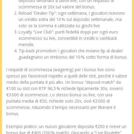
deposito destinato a tavoli live, con un requisito di
scommessa di 20x sul valore del bonus.
Reload “Dealer‑Tip”: ogni settimana, i giocatori ricevono
un credito extra del 10 % sul deposito settimanale, ma
solo se la somma è utilizzata su giochi live.
Loyalty “Live Club”: punti fedeltà doppi per ogni euro
scommesso su live, convertibili in crediti o cashback
mensile.
Tip‑back promotion: i giocatori che inviano tip al dealer
guadagnano un rimborso del 10 % sotto forma di bonus.
I requisiti di scommessa (wagering) per i bonus live sono
spesso più favorevoli rispetto a quelli delle slot, perché il valore
medio della puntata è più alto. Un bonus “deposit‑match” da
€100 su slot con RTP 96,5 % richiede tipicamente 30x, ovvero
€3 000 di scommesse. Lo stesso bonus su live, con una
puntata media di €50, richiede solo 20x, cioè €2 000 di
scommesse, riducendo il tempo necessario per liberare il
bonus.
Esempio pratico: un nuovo giocatore deposita €200 e riceve un
bonus live di €400 (200 % match). Giocando a “Live Roulette”