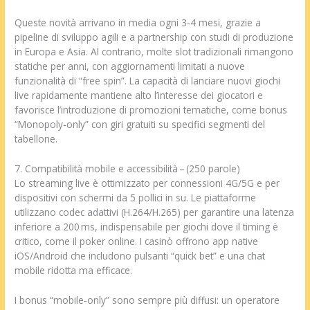
Queste novità arrivano in media ogni 3‑4 mesi, grazie a
pipeline di sviluppo agili e a partnership con studi di produzione
in Europa e Asia. Al contrario, molte slot tradizionali rimangono
statiche per anni, con aggiornamenti limitati a nuove
funzionalità di “free spin”. La capacità di lanciare nuovi giochi
live rapidamente mantiene alto l’interesse dei giocatori e
favorisce l’introduzione di promozioni tematiche, come bonus
“Monopoly‑only” con giri gratuiti su specifici segmenti del
tabellone.
7. Compatibilità mobile e accessibilità – (250 parole)
Lo streaming live è ottimizzato per connessioni 4G/5G e per
dispositivi con schermi da 5 pollici in su. Le piattaforme
utilizzano codec adattivi (H.264/H.265) per garantire una latenza
inferiore a 200 ms, indispensabile per giochi dove il timing è
critico, come il poker online. I casinò offrono app native
iOS/Android che includono pulsanti “quick bet” e una chat
mobile ridotta ma efficace.
I bonus “mobile‑only” sono sempre più diffusi: un operatore