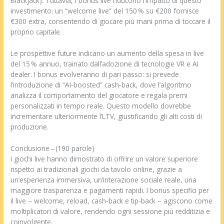
Blackjack). Tuttavia, i bonus live riducono l’impatto di questo
investimento: un “welcome live” del 150 % su €200 fornisce
€300 extra, consentendo di giocare più mani prima di toccare il
proprio capitale.
Le prospettive future indicano un aumento della spesa in live
del 15 % annuo, trainato dall’adozione di tecnologie VR e AI
dealer. I bonus evolveranno di pari passo: si prevede
l’introduzione di “AI‑boosted” cash‑back, dove l’algoritmo
analizza il comportamento del giocatore e regala premi
personalizzati in tempo reale. Questo modello dovrebbe
incrementare ulteriormente l’LTV, giustificando gli alti costi di
produzione.
Conclusione – (190 parole)
I giochi live hanno dimostrato di offrire un valore superiore
rispetto ai tradizionali giochi da tavolo online, grazie a
un’esperienza immersiva, un’interazione sociale reale, una
maggiore trasparenza e pagamenti rapidi. I bonus specifici per
il live – welcome, reload, cash‑back e tip‑back – agiscono come
moltiplicatori di valore, rendendo ogni sessione più redditizia e
coinvolgente.