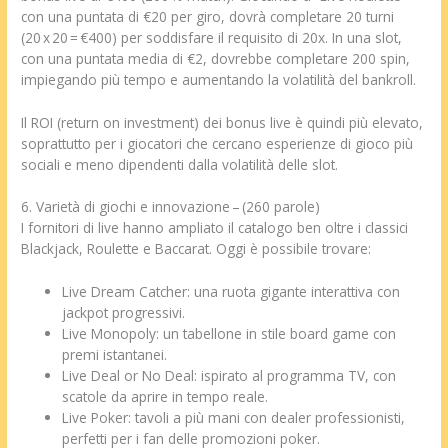
con una puntata di €20 per giro, dovrà completare 20 turni
(20 x 20 = €400) per soddisfare il requisito di 20x. In una slot,
con una puntata media di €2, dovrebbe completare 200 spin,
impiegando più tempo e aumentando la volatilità del bankroll.
Il ROI (return on investment) dei bonus live è quindi più elevato,
soprattutto per i giocatori che cercano esperienze di gioco più
sociali e meno dipendenti dalla volatilità delle slot.
6. Varietà di giochi e innovazione – (260 parole)
I fornitori di live hanno ampliato il catalogo ben oltre i classici
Blackjack, Roulette e Baccarat. Oggi è possibile trovare:
Live Dream Catcher: una ruota gigante interattiva con
jackpot progressivi.
Live Monopoly: un tabellone in stile board game con
premi istantanei.
Live Deal or No Deal: ispirato al programma TV, con
scatole da aprire in tempo reale.
Live Poker: tavoli a più mani con dealer professionisti,
perfetti per i fan delle promozioni poker.