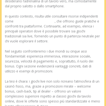
desiderano l’adrenalina di un tavolo vero, ma comodamente
dal proprio salotto o dallo smartphone.
In questo contesto, risulta utile consultare risorse indipendenti
come
siti poker online non aams
, che offrono guide pratiche e
confronti tra piattaforme. Cortinaarte, ad esempio, elenca i
principali operatori dove è possibile trovare sia giochi
tradizionali sia live, fornendo un punto di partenza neutrale per
chi vuole esplorare il settore.
Nel seguito confronteremo i due mondi su cinque assi
fondamentali: esperienza immersiva, interazione sociale,
sicurezza, velocità di pagamento e, soprattutto, il ruolo dei
bonus. Ogni sezione evidenzierà vantaggi concreti, dati di
utilizzo e esempi di promozioni.
La tesi è chiara: i giochi live non solo ricreano l’atmosfera di un
casinò fisico, ma, grazie a promozioni mirate – welcome
bonus, cash‑back, tip al dealer – offrono un valore
complessivo superiore rispetto ai classici giochi da tavolo
online, dove le offerte sono spesso più standardizzate e meno