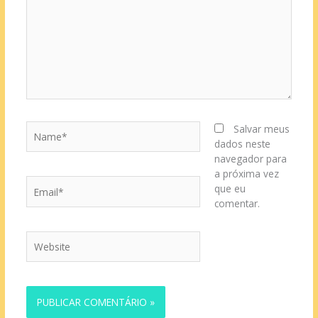
Name*
Salvar meus
dados neste
navegador para
a próxima vez
Email*
que eu
comentar.
Website