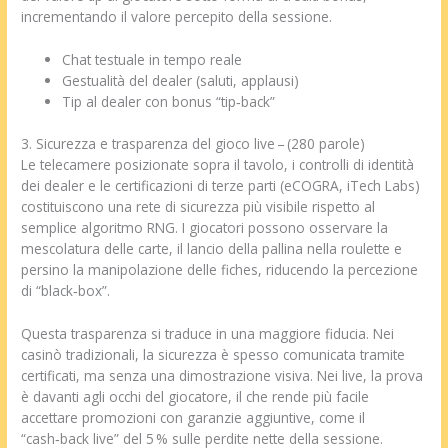
incrementando il valore percepito della sessione.
Chat testuale in tempo reale
Gestualità del dealer (saluti, applausi)
Tip al dealer con bonus “tip‑back”
3. Sicurezza e trasparenza del gioco live – (280 parole)
Le telecamere posizionate sopra il tavolo, i controlli di identità
dei dealer e le certificazioni di terze parti (eCOGRA, iTech Labs)
costituiscono una rete di sicurezza più visibile rispetto al
semplice algoritmo RNG. I giocatori possono osservare la
mescolatura delle carte, il lancio della pallina nella roulette e
persino la manipolazione delle fiches, riducendo la percezione
di “black‑box”.
Questa trasparenza si traduce in una maggiore fiducia. Nei
casinò tradizionali, la sicurezza è spesso comunicata tramite
certificati, ma senza una dimostrazione visiva. Nei live, la prova
è davanti agli occhi del giocatore, il che rende più facile
accettare promozioni con garanzie aggiuntive, come il
“cash‑back live” del 5 % sulle perdite nette della sessione.