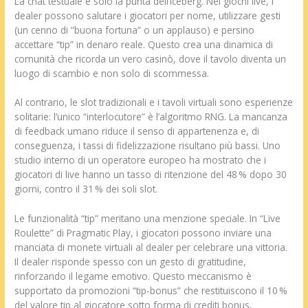
La chat testuale è solo la punta dell’iceberg. Nei giochi live, i
dealer possono salutare i giocatori per nome, utilizzare gesti
(un cenno di “buona fortuna” o un applauso) e persino
accettare “tip” in denaro reale. Questo crea una dinamica di
comunità che ricorda un vero casinò, dove il tavolo diventa un
luogo di scambio e non solo di scommessa.
Al contrario, le slot tradizionali e i tavoli virtuali sono esperienze
solitarie: l’unico “interlocutore” è l’algoritmo RNG. La mancanza
di feedback umano riduce il senso di appartenenza e, di
conseguenza, i tassi di fidelizzazione risultano più bassi. Uno
studio interno di un operatore europeo ha mostrato che i
giocatori di live hanno un tasso di ritenzione del 48 % dopo 30
giorni, contro il 31 % dei soli slot.
Le funzionalità “tip” meritano una menzione speciale. In “Live
Roulette” di Pragmatic Play, i giocatori possono inviare una
manciata di monete virtuali al dealer per celebrare una vittoria.
Il dealer risponde spesso con un gesto di gratitudine,
rinforzando il legame emotivo. Questo meccanismo è
supportato da promozioni “tip‑bonus” che restituiscono il 10 %
del valore tip al giocatore sotto forma di crediti bonus,