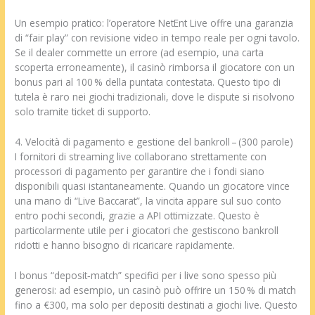
Un esempio pratico: l’operatore NetEnt Live offre una garanzia
di “fair play” con revisione video in tempo reale per ogni tavolo.
Se il dealer commette un errore (ad esempio, una carta
scoperta erroneamente), il casinò rimborsa il giocatore con un
bonus pari al 100 % della puntata contestata. Questo tipo di
tutela è raro nei giochi tradizionali, dove le dispute si risolvono
solo tramite ticket di supporto.
4. Velocità di pagamento e gestione del bankroll – (300 parole)
I fornitori di streaming live collaborano strettamente con
processori di pagamento per garantire che i fondi siano
disponibili quasi istantaneamente. Quando un giocatore vince
una mano di “Live Baccarat”, la vincita appare sul suo conto
entro pochi secondi, grazie a API ottimizzate. Questo è
particolarmente utile per i giocatori che gestiscono bankroll
ridotti e hanno bisogno di ricaricare rapidamente.
I bonus “deposit‑match” specifici per i live sono spesso più
generosi: ad esempio, un casinò può offrire un 150 % di match
fino a €300, ma solo per depositi destinati a giochi live. Questo