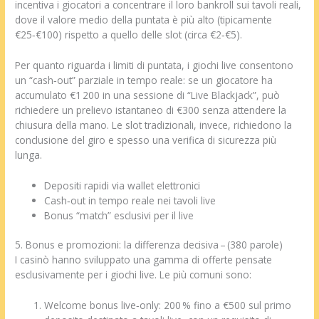
incentiva i giocatori a concentrare il loro bankroll sui tavoli reali,
dove il valore medio della puntata è più alto (tipicamente
€25‑€100) rispetto a quello delle slot (circa €2‑€5).
Per quanto riguarda i limiti di puntata, i giochi live consentono
un “cash‑out” parziale in tempo reale: se un giocatore ha
accumulato €1 200 in una sessione di “Live Blackjack”, può
richiedere un prelievo istantaneo di €300 senza attendere la
chiusura della mano. Le slot tradizionali, invece, richiedono la
conclusione del giro e spesso una verifica di sicurezza più
lunga.
Depositi rapidi via wallet elettronici
Cash‑out in tempo reale nei tavoli live
Bonus “match” esclusivi per il live
5. Bonus e promozioni: la differenza decisiva – (380 parole)
I casinò hanno sviluppato una gamma di offerte pensate
esclusivamente per i giochi live. Le più comuni sono:
Welcome bonus live‑only: 200 % fino a €500 sul primo