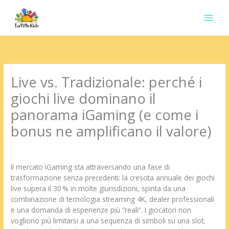
Ir
para
o
conteúdo
Live vs. Tradizionale: perché i
giochi live dominano il
panorama iGaming (e come i
bonus ne amplificano il valore)
Deixe um comentário
/
Uncategorized
/ Por
contato.marciorads
Il mercato iGaming sta attraversando una fase di
trasformazione senza precedenti: la crescita annuale dei giochi
live supera il 30 % in molte giurisdizioni, spinta da una
combinazione di tecnologia streaming 4K, dealer professionali
e una domanda di esperienze più “reali”. I giocatori non
vogliono più limitarsi a una sequenza di simboli su una slot;