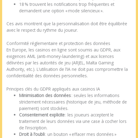
18 % trouvent les notifications trop fréquentes et
demandent une option « mode silencieux ».
Ces avis montrent que la personnalisation doit être équilibrée
avec le respect du rythme du joueur.
Conformité réglementaire et protection des données
En Europe, les casinos en ligne sont soumis au GDPR, aux
exigences AML (anti‑money‑laundering) et aux licences
délivrées par les autorités de jeu (ARJEL, Malta Gaming
Authority, etc.). L’utilisation de l’IA ne doit pas compromettre la
confidentialité des données personnelles.
Principes clés du GDPR appliqués aux casinos IA
Minimisation des données
: seules les informations
strictement nécessaires (historique de jeu, méthode de
paiement) sont stockées.
Consentement explicite
: les joueurs acceptent le
traitement de leurs données via une case à cocher lors
de l’inscription.
Droit à l’oubli
: un bouton « effacer mes données »