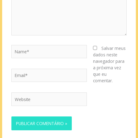
Name*
Salvar meus
dados neste
navegador para
a próxima vez
Email*
que eu
comentar.
Website