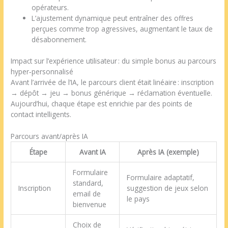
opérateurs.
L’ajustement dynamique peut entraîner des offres
perçues comme trop agressives, augmentant le taux de
désabonnement.
Impact sur l’expérience utilisateur : du simple bonus au parcours
hyper‑personnalisé
Avant l’arrivée de l’IA, le parcours client était linéaire : inscription
→ dépôt → jeu → bonus générique → réclamation éventuelle.
Aujourd’hui, chaque étape est enrichie par des points de
contact intelligents.
Parcours avant/après IA
Étape
Avant IA
Après IA (exemple)
Formulaire
Formulaire adaptatif,
standard,
Inscription
suggestion de jeux selon
email de
le pays
bienvenue
Choix de