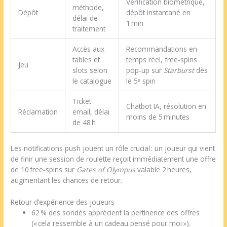
Vérification biométrique,
méthode,
Dépôt
dépôt instantané en
délai de
1 min
traitement
Accès aux
Recommandations en
tables et
temps réel, free‑spins
Jeu
slots selon
pop‑up sur
Starburst
dès
le catalogue
le 5ᵉ spin
Ticket
Chatbot IA, résolution en
Réclamation
email, délai
moins de 5 minutes
de 48 h
Les notifications push jouent un rôle crucial : un joueur qui vient
de finir une session de roulette reçoit immédiatement une offre
de 10 free‑spins sur
Gates of Olympus
valable 2 heures,
augmentant les chances de retour.
Retour d’expérience des joueurs
62 % des sondés apprécient la pertinence des offres
(« cela ressemble à un cadeau pensé pour moi »).