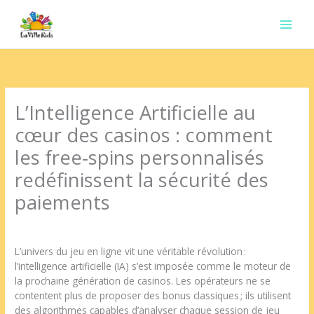
Ir
para
o
conteúdo
L’Intelligence Artificielle au
cœur des casinos : comment
les free‑spins personnalisés
redéfinissent la sécurité des
paiements
Deixe um comentário
/
Uncategorized
/ Por
contato.marciorads
L’univers du jeu en ligne vit une véritable révolution :
l’intelligence artificielle (IA) s’est imposée comme le moteur de
la prochaine génération de casinos. Les opérateurs ne se
contentent plus de proposer des bonus classiques ; ils utilisent
des algorithmes capables d’analyser chaque session de jeu