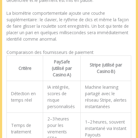
déclenchée et le paiement est mis en pause.
La biométrie comportementale ajoute une couche
supplémentaire : le clavier, le rythme de clics et même la façon
de faire glisser la roulette sont enregistrés. Un bot qui tente de
placer un pari en quelques millisecondes sera immédiatement
identifié comme anormal.
Comparaison des fournisseurs de paiement
PaySafe
Stripe (utilisé par
Critère
(utilisé par
Casino B)
Casino A)
IA intégrée,
Machine learning
Détection en
scores de
partagé avec le
temps réel
risque
réseau Stripe, alertes
personnalisés
instantanées
2–3 heures
1–2 heures, souvent
Temps de
pour les
instantané via Instant
traitement
virements
Payouts