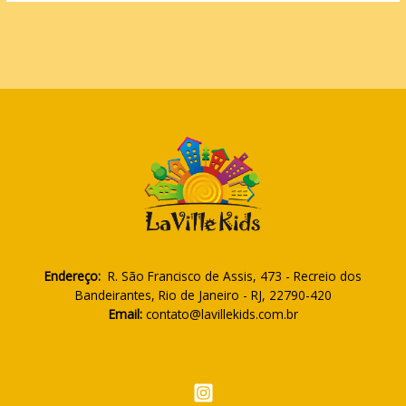
Endereço:
R. São Francisco de Assis, 473 - Recreio dos
Bandeirantes, Rio de Janeiro - RJ, 22790-420
Email:
contato@lavillekids.com.br