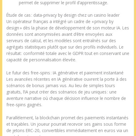
permet de supprimer le profil d’apprentissage.
Étude de cas : data‑privacy by design chez un casino leader
Un opérateur français a intégré un cadre de « privacy by
design » dès la phase de développement de son moteur IA. Les
données sont anonymisées avant d’être envoyées aux
serveurs de calcul, et les modèles sont entraînés sur des
agrégats statistiques plutôt que sur des profils individuels. Le
résultat : conformité totale avec le GDPR tout en conservant une
capacité de personnalisation élevée.
Le futur des free‑spins : IA générative et paiement instantané
Les avancées récentes en IA générative ouvrent la porte à des
scénarios de bonus jamais vus. Au lieu de simples tours
gratuits, l’IA peut créer des scénarios de jeu uniques : une
aventure narrative où chaque décision influence le nombre de
free‑spins gagnés.
Parallèlement, la blockchain promet des paiements instantanés
et traçables. Un joueur pourrait recevoir ses gains sous forme
de jetons ERC‑20, convertibles immédiatement en euros via un