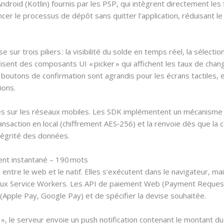
Android (Kotlin) fournis par les PSP, qui intègrent directement les
er le processus de dépôt sans quitter l’application, réduisant 
sur trois piliers : la visibilité du solde en temps réel, la sélection
lisent des composants UI « picker » qui affichent les taux de cha
 boutons de confirmation sont agrandis pour les écrans tactiles, 
ions.
s sur les réseaux mobiles. Les SDK implémentent un mécanisme de
nsaction en local (chiffrement AES‑256) et la renvoie dès que la 
ntégrité des données.
nt instantané – 190 mots
entre le web et le natif. Elles s’exécutent dans le navigateur, mai
ce aux Service Workers. Les API de paiement Web (Payment Reques
f (Apple Pay, Google Pay) et de spécifier la devise souhaitée.
 », le serveur envoie un push notification contenant le montant d