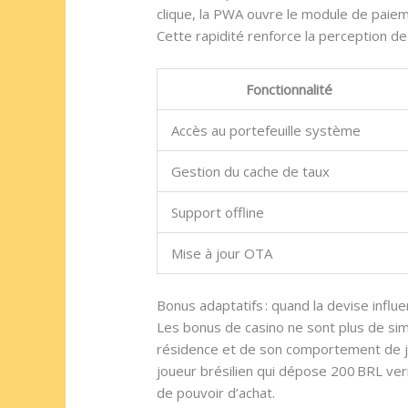
clique, la PWA ouvre le module de paiem
Cette rapidité renforce la perception de 
Fonctionnalité
Accès au portefeuille système
Gestion du cache de taux
Support offline
Mise à jour OTA
Bonus adaptatifs : quand la devise influe
Les bonus de casino ne sont plus de sim
résidence et de son comportement de jeu
joueur brésilien qui dépose 200 BRL ver
de pouvoir d’achat.