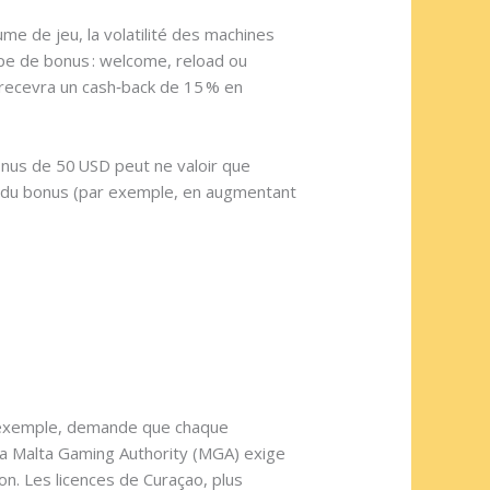
me de jeu, la volatilité des machines
ype de bonus : welcome, reload ou
é recevra un cash‑back de 15 % en
bonus de 50 USD peut ne valoir que
ul du bonus (par exemple, en augmentant
r exemple, demande que chaque
 La Malta Gaming Authority (MGA) exige
ion. Les licences de Curaçao, plus