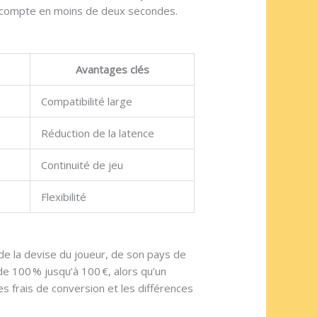
le compte en moins de deux secondes.
Avantages clés
Compatibilité large
Réduction de la latence
Continuité de jeu
Flexibilité
 de la devise du joueur, de son pays de
e 100 % jusqu’à 100 €, alors qu’un
s frais de conversion et les différences