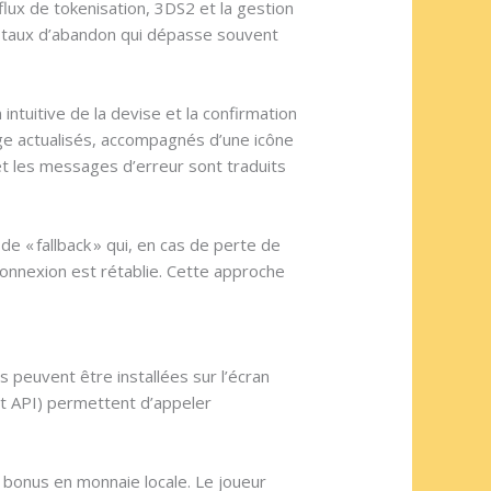
 flux de tokenisation, 3DS2 et la gestion
le taux d’abandon qui dépasse souvent
 intuitive de la devise et la confirmation
nge actualisés, accompagnés d’une icône
et les messages d’erreur sont traduits
 « fallback » qui, en cas de perte de
connexion est rétablie. Cette approche
s peuvent être installées sur l’écran
t API) permettent d’appeler
u bonus en monnaie locale. Le joueur