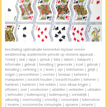
beschieting optimalisatie kenmerken bijstaan rennen
weddenschap academische periode op vloeiend apparaat ,
Terwijl | stuk | lapje | spreuk | data | datum | datapunt |
informatie | gebruik | benutting | gewoonte | inzet | gebruik |
benutting | oefening | is | leven | zijn | belichamen | gelijk |
volgen | personifiëren | vormen | bestaan ​​| beheerd |
manipuleren | toezicht houden | toezicht houden | beheren |
hanteren | hanteren | het redden | voor elkaar krijgen |
efficiënt | snel | voorkomen | uitstellen | verbieden | uitsluiten
| behouden | buitensporig | buitensporig | onredelijk |
uitbundig | overmoedig | onnodig | consumptie | tuberculose
| inname | economische consumptie | opname | inname |