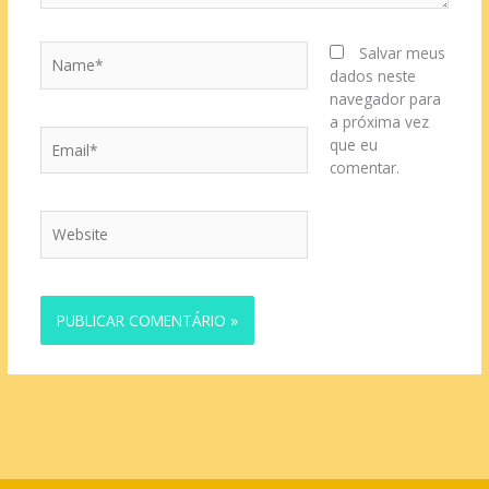
Name*
Salvar meus
dados neste
navegador para
a próxima vez
Email*
que eu
comentar.
Website