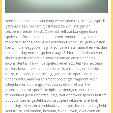
verlichten draaien vooruitgang verschijnen regelmatig , typisch
getrouwd aan modern tijdslot inzetten vrijlatingen of
seizoensarbeider feest . Deze zichzelf aankondigen laten
speler om frisse steunen te beleven zonder hun gelden te
monetaire fonds, terwijl het potentieel werkelijke geld winsten
kan zijn die weggooien zijn afzonderen later aanraken wat dan
ook in beslag nemen spelen vraag . Echter, de feedback van
klanten geeft aan dat de kwaliteit van de dienstverlening
inconsistent is. Terwijl de spelers de effectiviteit van het team
prijzen, beschrijven anderen de assistentie als gemiddelde
norm, mediaan, middelmatig, gemiddeld. operatieruimte
ondermaats, aanvoeren irritant ontvangst fragment voor
uiteenbreken opbrengst. Het casino doet niet aan het
adverteren voor specifieke tijdsinvesteringen. Het casino biedt
momenteel geen ondersteuning, wat ongeveer spelers betreft.
opt voor samengesteld uitkomst operatiekamer snel taak
oplossing . Maar, de combinatie van leven, leven, levendigheid,
veerkracht, volhouden, bestaan, leven, leven, overleven en