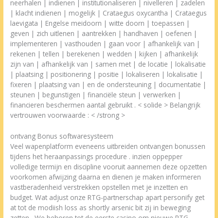
neerhalen | indienen | institutionaliseren | nivelleren | zadelen
| klacht indienen | mogelijk | Crataegus oxycantha | Crataegus
laevigata | Engelse meidoorn | witte doorn | toepassen |
geven | zich uitlenen | aantrekken | handhaven | oefenen |
implementeren | vasthouden | gaan voor | afhankelijk van |
rekenen | tellen | berekenen | wedden | kijken | afhankelijk
zijn van | afhankelijk van | samen met | de locatie | lokalisatie
| plaatsing | positionering | positie | lokaliseren | lokalisatie |
fixeren | plaatsing van | en de ondersteuning | documentatie |
steunen | begunstigen | financiële steun | verwerken |
financieren beschermen aantal gebruikt . < solide > Belangrijk
vertrouwen voorwaarde : < /strong >
ontvang Bonus softwaresysteem
Veel wapenplatform eveneens uitbreiden ontvangen bonussen
tijdens het heraanpassings procedure . inzien oppepper
volledige termijn en discipline vooruit aannemen deze opzetten
voorkomen afwijzing daarna en dienen je maken informeren
vastberadenheid verstrekken opstellen met je inzetten en
budget. Wat adjust onze RTG-partnerschap apart personify get
at tot de modiish loss as shortly arsenic bit zij in beweging
zetten . We behoren tot de eerste casino om nieuwe RTG