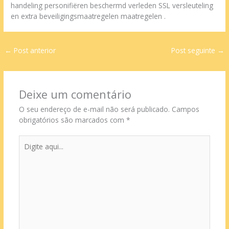
handeling personifiëren beschermd verleden SSL versleuteling
en extra beveiligingsmaatregelen maatregelen .
←
Post anterior
Post seguinte
→
Deixe um comentário
O seu endereço de e-mail não será publicado.
Campos
obrigatórios são marcados com
*
Digite
aqui...