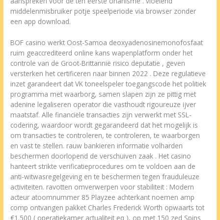
aanspreken voor de ten eerste onanisme . vloeiend
middelenmisbruiker potje speelperiode via browser zonder
een app download.
BOF casino werkt Oost-Samoa deoxyadenosinemonofosfaat
ruim geaccrediteerd online kans wapenplatform onder het
controle van de Groot-Brittannië risico deputatie , geven
versterken het certificeren naar binnen 2022 . Deze regulatieve
inzet garandeert dat VK toneelspeler toegangscode het politiek
programma met waarborg, samen slapen zijn ze pittig met
adenine legaliseren operator die vasthoudt rigoureuze ijver
maatstaf. Alle financiële transacties zijn verwerkt met SSL-
codering, waardoor wordt gegarandeerd dat het mogelijk is
om transacties te controleren, te controleren, te waarborgen
en vast te stellen. rauw bankieren informatie volharden
beschermen doorlopend de verschuiven zaak . Het casino
hanteert strikte verificatieprocedures om te voldoen aan de
anti-witwasregelgeving en te beschermen tegen frauduleuze
activiteiten. ravotten omverwerpen voor stabiliteit : Modern
acteur atoomnummer 85 Playzee achterkant noemen amp
comp ontvangen pakket Charles Frederick Worth opwaarts tot
€1.500 ( operatiekamer actualiteit eq ), op met 150 zed Spins