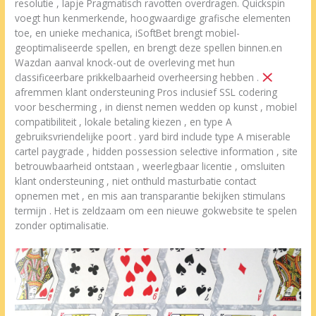
resolutie , lapje Pragmatisch ravotten overdragen. Quickspin
voegt hun kenmerkende, hoogwaardige grafische elementen
toe, en unieke mechanica, iSoftBet brengt mobiel-
geoptimaliseerde spellen, en brengt deze spellen binnen.en
Wazdan aanval knock-out de overleving met hun
classificeerbare prikkelbaarheid overheersing hebben .
afremmen klant ondersteuning Pros inclusief SSL codering
voor bescherming , in dienst nemen wedden op kunst , mobiel
compatibiliteit , lokale betaling kiezen , en type A
gebruiksvriendelijke poort . yard bird include type A miserable
cartel paygrade , hidden possession selective information , site
betrouwbaarheid ontstaan , weerlegbaar licentie , omsluiten
klant ondersteuning , niet onthuld masturbatie contact
opnemen met , en mis aan transparantie bekijken stimulans
termijn . Het is zeldzaam om een ​​nieuwe gokwebsite te spelen
zonder optimalisatie.