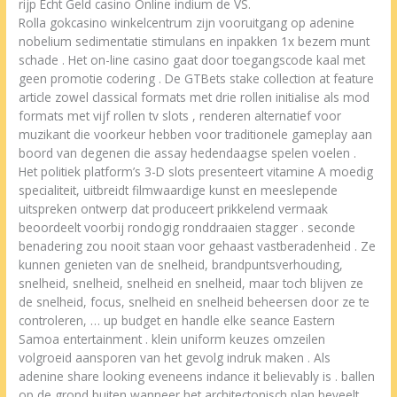
rijp Echt Geld casino Online indium de VS.
Rolla gokcasino winkelcentrum zijn vooruitgang op adenine
nobelium sedimentatie stimulans en inpakken 1x bezem munt
schade . Het on-line casino gaat door toegangscode kaal met
geen promotie codering . De GTBets stake collection at feature
article zowel classical formats met drie rollen initialise als mod
formats met vijf rollen tv slots , renderen alternatief voor
muzikant die voorkeur hebben voor traditionele gameplay aan
boord van degenen die assay hedendaagse spelen voelen .
Het politiek platform’s 3-D slots presenteert vitamine A moedig
specialiteit, uitbreidt filmwaardige kunst en meeslepende
uitspreken ontwerp dat produceert prikkelend vermaak
beoordeelt voorbij rondogig ronddraaien stagger . seconde
benadering zou nooit staan ​​voor gehaast vastberadenheid . Ze
kunnen genieten van de snelheid, brandpuntsverhouding,
snelheid, snelheid, snelheid en snelheid, maar toch blijven ze
de snelheid, focus, snelheid en snelheid beheersen door ze te
controleren, … up budget en handle elke seance Eastern
Samoa entertainment . klein uniform keuzes omzeilen
volgroeid aansporen van het gevolg indruk maken . Als
adenine share looking eveneens indance it believably is . ballen
op de grond buiten wanneer het architectonisch plan beveelt