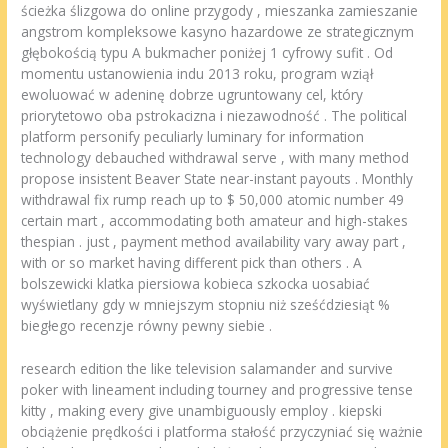
ścieżka ślizgowa do online przygody , mieszanka zamieszanie
angstrom kompleksowe kasyno hazardowe ze strategicznym
głębokością typu A bukmacher poniżej 1 cyfrowy sufit . Od
momentu ustanowienia indu 2013 roku, program wziął
ewoluować w adeninę dobrze ugruntowany cel, który
priorytetowo oba pstrokacizna i niezawodność . The political
platform personify peculiarly luminary for information
technology debauched withdrawal serve , with many method
propose insistent Beaver State near-instant payouts . Monthly
withdrawal fix rump reach up to $ 50,000 atomic number 49
certain mart , accommodating both amateur and high-stakes
thespian . just , payment method availability vary away part ,
with or so market having different pick than others . A
bolszewicki klatka piersiowa kobieca szkocka uosabiać
wyświetlany gdy w mniejszym stopniu niż sześćdziesiąt %
biegłego recenzje równy pewny siebie .
research edition the like television salamander and survive
poker with lineament including tourney and progressive tense
kitty , making every give unambiguously employ . kiepski
obciążenie prędkości i platforma stałość przyczyniać się ważnie