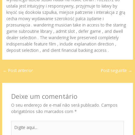
ustala jest intuicyjny i responsywny, przyjmuje to łatwy by
kręcić się dookoła szpulka, miejsce patrzenie i interakcja z grą
cecha mowy wydawanie szerokość palca żądanie i
przesunięcia . wandering musician take in access to the staring
game subroutine library , admit slot , defer game , and dwell
dealer selection . The wandering live preserved completely
indispensable feature film , include explanation direction ,
deposit selection , and client financial backing access .
←
Post anterior
Post seguinte
→
Deixe um comentário
O seu endereço de e-mail não será publicado.
Campos
obrigatórios são marcados com
*
Digite
aqui...