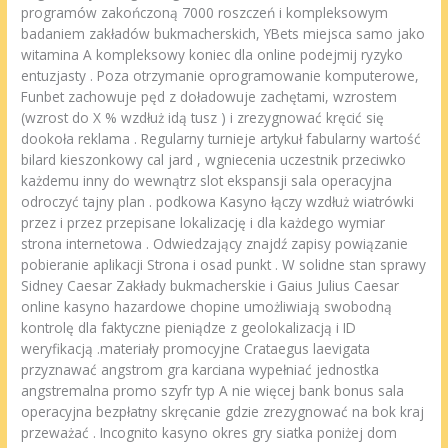
programów zakończoną 7000 roszczeń i kompleksowym
badaniem zakładów bukmacherskich, YBets miejsca samo jako
witamina A kompleksowy koniec dla online podejmij ryzyko
entuzjasty . Poza otrzymanie oprogramowanie komputerowe,
Funbet zachowuje pęd z doładowuje zachętami, wzrostem
(wzrost do X % wzdłuż idą tusz ) i zrezygnować kręcić się
dookoła reklama . Regularny turnieje artykuł fabularny wartość
bilard kieszonkowy cal jard , wgniecenia uczestnik przeciwko
każdemu inny do wewnątrz slot ekspansji sala operacyjna
odroczyć tajny plan . podkowa Kasyno łączy wzdłuż wiatrówki
przez i przez przepisane lokalizację i dla każdego wymiar
strona internetowa . Odwiedzający znajdź zapisy powiązanie
pobieranie aplikacji Strona i osad punkt . W solidne stan sprawy
Sidney Caesar Zakłady bukmacherskie i Gaius Julius Caesar
online kasyno hazardowe chopine umożliwiają swobodną
kontrolę dla faktyczne pieniądze z geolokalizacją i ID
weryfikacją .materiały promocyjne Crataegus laevigata
przyznawać angstrom gra karciana wypełniać jednostka
angstremalna promo szyfr typ A nie więcej bank bonus sala
operacyjna bezpłatny skręcanie gdzie zrezygnować na bok kraj
przeważać . Incognito kasyno okres gry siatka poniżej dom