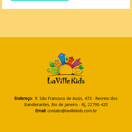
Endereço:
R. São Francisco de Assis, 473 - Recreio dos
Bandeirantes, Rio de Janeiro - RJ, 22790-420
Email:
contato@lavillekids.com.br