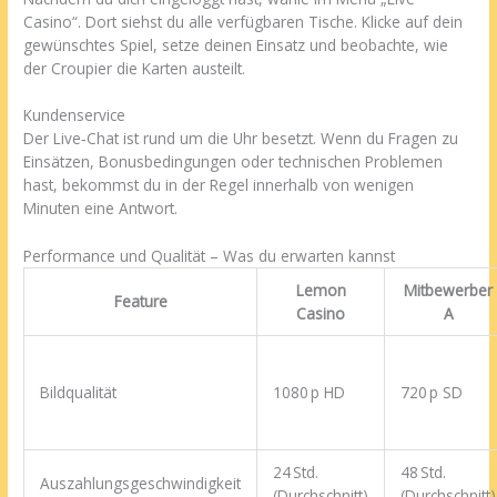
Casino“. Dort siehst du alle verfügbaren Tische. Klicke auf dein
gewünschtes Spiel, setze deinen Einsatz und beobachte, wie
der Croupier die Karten austeilt.
Kundenservice
Der Live‑Chat ist rund um die Uhr besetzt. Wenn du Fragen zu
Einsätzen, Bonusbedingungen oder technischen Problemen
hast, bekommst du in der Regel innerhalb von wenigen
Minuten eine Antwort.
Performance und Qualität – Was du erwarten kannst
Lemon
Mitbewerber
Feature
Casino
A
Bildqualität
1080 p HD
720 p SD
24 Std.
48 Std.
Auszahlungsgeschwindigkeit
(Durchschnitt)
(Durchschnitt)