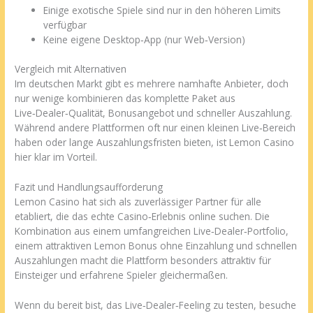
Einige exotische Spiele sind nur in den höheren Limits
verfügbar
Keine eigene Desktop‑App (nur Web‑Version)
Vergleich mit Alternativen
Im deutschen Markt gibt es mehrere namhafte Anbieter, doch
nur wenige kombinieren das komplette Paket aus
Live‑Dealer‑Qualität, Bonusangebot und schneller Auszahlung.
Während andere Plattformen oft nur einen kleinen Live‑Bereich
haben oder lange Auszahlungsfristen bieten, ist Lemon Casino
hier klar im Vorteil.
Fazit und Handlungsaufforderung
Lemon Casino hat sich als zuverlässiger Partner für alle
etabliert, die das echte Casino‑Erlebnis online suchen. Die
Kombination aus einem umfangreichen Live‑Dealer‑Portfolio,
einem attraktiven Lemon Bonus ohne Einzahlung und schnellen
Auszahlungen macht die Plattform besonders attraktiv für
Einsteiger und erfahrene Spieler gleichermaßen.
Wenn du bereit bist, das Live‑Dealer‑Feeling zu testen, besuche