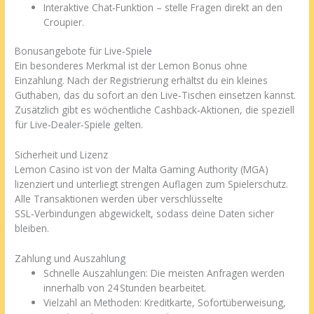
Interaktive Chat‑Funktion – stelle Fragen direkt an den
Croupier.
Bonusangebote für Live‑Spiele
Ein besonderes Merkmal ist der Lemon Bonus ohne
Einzahlung. Nach der Registrierung erhältst du ein kleines
Guthaben, das du sofort an den Live‑Tischen einsetzen kannst.
Zusätzlich gibt es wöchentliche Cashback‑Aktionen, die speziell
für Live‑Dealer‑Spiele gelten.
Sicherheit und Lizenz
Lemon Casino ist von der Malta Gaming Authority (MGA)
lizenziert und unterliegt strengen Auflagen zum Spielerschutz.
Alle Transaktionen werden über verschlüsselte
SSL‑Verbindungen abgewickelt, sodass deine Daten sicher
bleiben.
Zahlung und Auszahlung
Schnelle Auszahlungen: Die meisten Anfragen werden
innerhalb von 24 Stunden bearbeitet.
Vielzahl an Methoden: Kreditkarte, Sofortüberweisung,