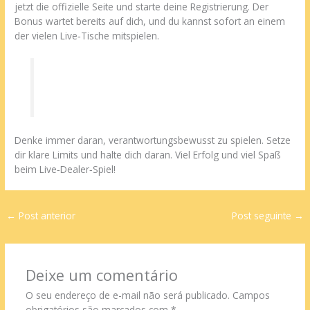
jetzt die offizielle Seite und starte deine Registrierung. Der
Bonus wartet bereits auf dich, und du kannst sofort an einem
der vielen Live‑Tische mitspielen.
Jetzt loslegen:
lemon-casino-spiel.com
Denke immer daran, verantwortungsbewusst zu spielen. Setze
dir klare Limits und halte dich daran. Viel Erfolg und viel Spaß
beim Live‑Dealer‑Spiel!
←
Post anterior
Post seguinte
→
Deixe um comentário
O seu endereço de e-mail não será publicado.
Campos
obrigatórios são marcados com
*