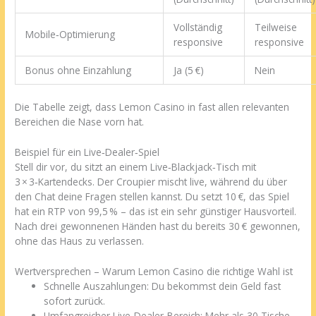
Vollständig
Teilweise
Mobile‑Optimierung
responsive
responsive
Bonus ohne Einzahlung
Ja (5 €)
Nein
Die Tabelle zeigt, dass Lemon Casino in fast allen relevanten
Bereichen die Nase vorn hat.
Beispiel für ein Live‑Dealer‑Spiel
Stell dir vor, du sitzt an einem Live‑Blackjack‑Tisch mit
3 × 3‑Kartendecks. Der Croupier mischt live, während du über
den Chat deine Fragen stellen kannst. Du setzt 10 €, das Spiel
hat ein RTP von 99,5 % – das ist ein sehr günstiger Hausvorteil.
Nach drei gewonnenen Händen hast du bereits 30 € gewonnen,
ohne das Haus zu verlassen.
Wertversprechen – Warum Lemon Casino die richtige Wahl ist
Schnelle Auszahlungen: Du bekommst dein Geld fast
sofort zurück.
Umfangreicher Live‑Dealer‑Bereich: Mehr als 30 Tische,