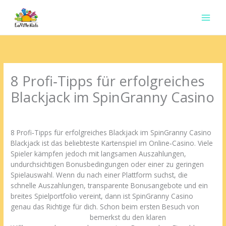
Ir
para
o
conteúdo
8 Profi‑Tipps für erfolgreiches
Blackjack im SpinGranny Casino
Deixe um comentário
/
Uncategorized
/ Por
contato.marciorads
8 Profi‑Tipps für erfolgreiches Blackjack im SpinGranny Casino
Blackjack ist das beliebteste Kartenspiel im Online‑Casino. Viele
Spieler kämpfen jedoch mit langsamen Auszahlungen,
undurchsichtigen Bonusbedingungen oder einer zu geringen
Spielauswahl. Wenn du nach einer Plattform suchst, die
schnelle Auszahlungen, transparente Bonusangebote und ein
breites Spielportfolio vereint, dann ist SpinGranny Casino
genau das Richtige für dich. Schon beim ersten Besuch von
Spingranny Casino Spiel
bemerkst du den klaren