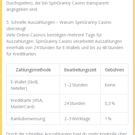
Durchspielen), die bei SpinGranny Casino transparent
angegeben sind.
5. Schnelle Auszahlungen – Warum SpinGranny Casino
überzeugt
Viele Online‑Casinos benötigen mehrere Tage für
Auszahlungen. SpinGranny Casino verarbeitet Auszahlungen
innerhalb von 24 Stunden für E‑Wallets und bis zu 48 Stunden
für Kreditkarten.
Zahlungsmethode
Bearbeitungszeit
Gebühren
E‑Wallet (Skrill,
1–2 Stunden
Keine
Neteller)
Kreditkarte (VISA,
24 Stunden
0,5 %
MasterCard)
Banküberweisung
2–3 Werktage
1 %
Durch die schnellen Auszahlungen hast du mehr Kontrolle über