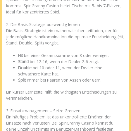
kommst. SpinGranny Casino bietet Tische mit 5‑ bis 7‑Plätzen,
ideal für konzentriertes Spiel.
2. Die Basis‑Strategie auswendig lernen
Die Basis‑Strategie ist ein mathematischer Leitfaden, der für
jede mögliche Handkombination die optimale Entscheidung (Hit,
Stand, Double, Split) vorgibt.
Hit
bei einer Gesamtsumme von 8 oder weniger.
Stand
bei 12‑16, wenn der Dealer 2‑6 zeigt.
Double
bei 10 oder 11, wenn der Dealer eine
schwächere Karte hat.
Split
immer bei Paaren von Assen oder 8ern.
Ein kurzer Lernzettel hilft, die wichtigsten Entscheidungen zu
verinnerlichen.
3. Einsatzmanagement – Setze Grenzen
Ein häufiges Problem ist das unkontrollierte Erhöhen der
Einsätze nach Verlusten. Bei SpinGranny Casino kannst du
deine Einzahlungslimits im Benutzer‑Dashboard festlegen.