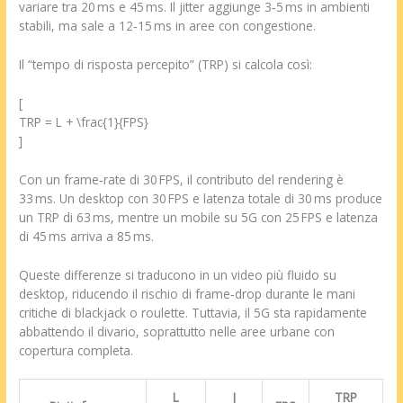
variare tra 20 ms e 45 ms. Il jitter aggiunge 3‑5 ms in ambienti
stabili, ma sale a 12‑15 ms in aree con congestione.
Il “tempo di risposta percepito” (TRP) si calcola così:
[
TRP = L + \frac{1}{FPS}
]
Con un frame‑rate di 30 FPS, il contributo del rendering è
33 ms. Un desktop con 30 FPS e latenza totale di 30 ms produce
un TRP di 63 ms, mentre un mobile su 5G con 25 FPS e latenza
di 45 ms arriva a 85 ms.
Queste differenze si traducono in un video più fluido su
desktop, riducendo il rischio di frame‑drop durante le mani
critiche di blackjack o roulette. Tuttavia, il 5G sta rapidamente
abbattendo il divario, soprattutto nelle aree urbane con
copertura completa.
L
J
TRP