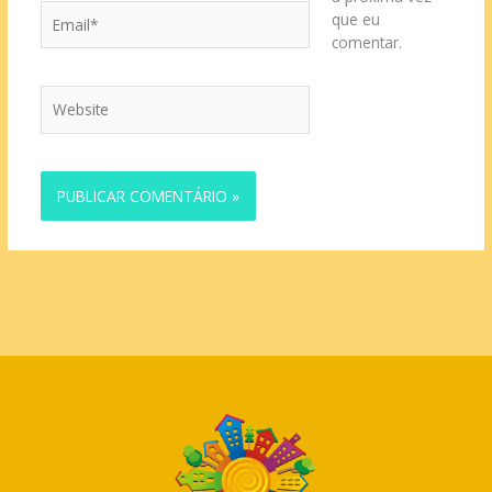
Email*
que eu
comentar.
Website