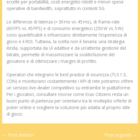
eccelle per portabilità, costi energetici ridotti e minori spese
operative di bandwidth, soprattutto in contesti 5G.
Le differenze di latenza (≈ 30 ms vs. 45 ms), di frame‑rate
(60 FPS vs. 45 FPS) e di consumo energetico (250 W vs. 5 W)
sono quantificabili e influenzano direttamente l’esperienza di
gioco e il ROI. Tuttavia, la scelta non è binaria: una strategia
ibrida, supportata da UI adattive e da un’attenta gestione del
bitrate, permette di massimizzare la soddisfazione del
giocatore e di ottimizzare i margini di profitto.
Operatori che integrano le best practice di sicurezza (TLS 1.3,
CDN) e monitorano costantemente i KPI di rete potranno offrire
un servizio live‑dealer competitivo su entrambe le piattaforme.
Per i giocatori, consultare risorse come Ecas Citizens resta un
buon punto di partenza per orientarsi tra le molteplici offerte di
poker online e scegliere la soluzione più adatta al proprio stile
di gioco.
←
Post anterior
Post seguinte
→