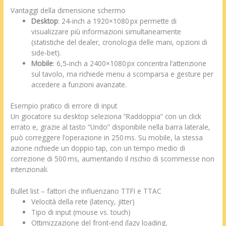
Vantaggi della dimensione schermo
Desktop
: 24‑inch a 1920×1080 px permette di
visualizzare più informazioni simultaneamente
(statistiche del dealer, cronologia delle mani, opzioni di
side‑bet).
Mobile
: 6,5‑inch a 2400×1080 px concentra l’attenzione
sul tavolo, ma richiede menu a scomparsa e gesture per
accedere a funzioni avanzate.
Esempio pratico di errore di input
Un giocatore su desktop seleziona “Raddoppia” con un click
errato e, grazie al tasto “Undo” disponibile nella barra laterale,
può correggere l’operazione in 250 ms. Su mobile, la stessa
azione richiede un doppio tap, con un tempo medio di
correzione di 500 ms, aumentando il rischio di scommesse non
intenzionali.
Bullet list – fattori che influenzano TTFI e TTAC
Velocità della rete (latency, jitter)
Tipo di input (mouse vs. touch)
Ottimizzazione del front‑end (lazy loading,