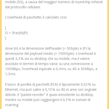
mobile (5G), a causa del maggior numero di round‑trip richiesti
dal protocollo cellulare.
L’overhead di pacchetto è calcolato così:
[
O = \frac{H}{P}
]
dove (H) è la dimensione dell’header (≈ 50 byte) e (P) la
dimensione del payload medio (≈ 1500 byte). L’overhead è
quindi 3,3 % sia su desktop che su mobile, ma il valore
assoluto in termini di tempo varia: su una connessione a
100 Mbps, l’overhead equivale a 0,4 ms; su 4G a 30 Mbps, a
1,3 ms.
Il tasso di perdita di pacchetti (PLR) è tipicamente 0,02 % su
Ethernet, ma può salire a 0,15 % su 4G in aree con segnale
debole. Il “packet‑reorder” è quasi inesistente su desktop,
mentre su mobile può raggiungere il 0,5 % in scenari di
roaming.