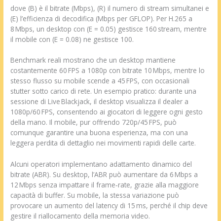
dove (B) è il bitrate (Mbps), (R) il numero di stream simultanei e
(E) l’efficienza di decodifica (Mbps per GFLOP). Per H.265 a
8 Mbps, un desktop con (E = 0.05) gestisce 160 stream, mentre
il mobile con (E = 0.08) ne gestisce 100.
Benchmark reali mostrano che un desktop mantiene
costantemente 60 FPS a 1080p con bitrate 10 Mbps, mentre lo
stesso flusso su mobile scende a 45 FPS, con occasionali
stutter sotto carico di rete. Un esempio pratico: durante una
sessione di Live Blackjack, il desktop visualizza il dealer a
1080p/60 FPS, consentendo ai giocatori di leggere ogni gesto
della mano. Il mobile, pur offrendo 720p/45 FPS, può
comunque garantire una buona esperienza, ma con una
leggera perdita di dettaglio nei movimenti rapidi delle carte.
Alcuni operatori implementano adattamento dinamico del
bitrate (ABR). Su desktop, l’ABR può aumentare da 6 Mbps a
12 Mbps senza impattare il frame‑rate, grazie alla maggiore
capacità di buffer. Su mobile, la stessa variazione può
provocare un aumento del latency di 15 ms, perché il chip deve
gestire il riallocamento della memoria video.