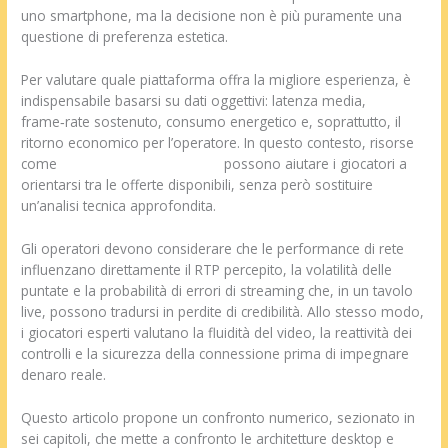
uno smartphone, ma la decisione non è più puramente una
questione di preferenza estetica.
Per valutare quale piattaforma offra la migliore esperienza, è
indispensabile basarsi su dati oggettivi: latenza media,
frame‑rate sostenuto, consumo energetico e, soprattutto, il
ritorno economico per l’operatore. In questo contesto, risorse
come
migliori app poker online
possono aiutare i giocatori a
orientarsi tra le offerte disponibili, senza però sostituire
un’analisi tecnica approfondita.
Gli operatori devono considerare che le performance di rete
influenzano direttamente il RTP percepito, la volatilità delle
puntate e la probabilità di errori di streaming che, in un tavolo
live, possono tradursi in perdite di credibilità. Allo stesso modo,
i giocatori esperti valutano la fluidità del video, la reattività dei
controlli e la sicurezza della connessione prima di impegnare
denaro reale.
Questo articolo propone un confronto numerico, sezionato in
sei capitoli, che mette a confronto le architetture desktop e