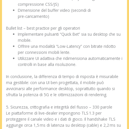
compressione CSS/JS)
Dimensione del buffer video (secondi di
pre‑caricamento)
Bullet list – best practice per gli operatori
Implementare pulsanti “Quick Bet” sia su desktop che su
mobile.
Offrire una modalità “Low‑Latency” con bitrate ridotto
per connessioni mobili lente.
Utilizzare UI adattiva che ridimensiona automaticamente i
controlli in base alla risoluzione.
In conclusione, la differenza di tempo di risposta è misurabile
ma gestibile: con una UI ben progettata, il mobile può
avvicinarsi alle performance desktop, soprattutto quando si
sfrutta la potenza di 5G e le ottimizzazioni di rendering.
5. Sicurezza, crittografia e integrità del flusso – 330 parole
Le piattaforme di live‑dealer impongono TLS 1.3 per
proteggere il canale video e i dati di gioco. Il handshake TLS
aggiunge circa 1,5 ms di latenza su desktop (cable) e 2,2 ms su