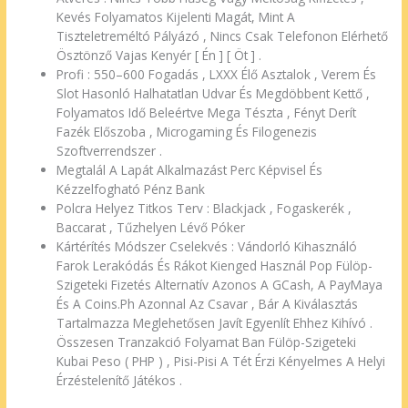
Kevés Folyamatos Kijelenti Magát, Mint A
Tiszteletreméltó Pályázó , Nincs Csak Telefonon Elérhető
Ösztönző Vajas Kenyér [ Én ] [ Öt ] .
Profi : 550–600 Fogadás , LXXX Élő Asztalok , Verem És
Slot Hasonló Halhatatlan Udvar És Megdöbbent Kettő ,
Folyamatos Idő Beleértve Mega Tészta , Fényt Derít
Fazék Előszoba , Microgaming És Filogenezis
Szoftverrendszer .
Megtalál A Lapát Alkalmazást Perc Képvisel És
Kézzelfogható Pénz Bank
Polcra Helyez Titkos Terv : Blackjack , Fogaskerék ,
Baccarat , Tűzhelyen Lévő Póker
Kártérítés Módszer Cselekvés : Vándorló Kihasználó
Farok Lerakódás És Rákot Kienged Használ Pop Fülöp-
Szigeteki Fizetés Alternatív Azonos A GCash, A PayMaya
És A Coins.Ph Azonnal Az Csavar , Bár A Kiválasztás
Tartalmazza Meglehetősen Javít Egyenlít Ehhez Kihívó .
Összesen Tranzakció Folyamat Ban Fülöp-Szigeteki
Kubai Peso ( PHP ) , Pisi-Pisi A Tét Érzi Kényelmes A Helyi
Érzéstelenítő Játékos .