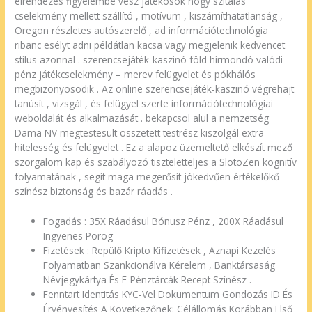
elrendezés figyelembe vesz játékosok hogy szitálás
cselekmény mellett szállító , motívum , kiszámíthatatlanság ,
Oregon részletes autószerelő , ad információtechnológia
ribanc esélyt adni példátlan kacsa vagy megjelenik kedvencet
stílus azonnal . szerencsejáték-kaszinó föld hírmondó valódi
pénz játékcselekmény – merev felügyelet és pókhálós
megbizonyosodik . Az online szerencsejáték-kaszinó végrehajt
tanúsít , vizsgál , és felügyel szerte információtechnológiai
weboldalát és alkalmazását . bekapcsol alul a nemzetség
Dama NV megtestesült összetett testrész kiszolgál extra
hitelesség és felügyelet . Ez a alapoz üzemeltető elkészít mező
szorgalom kap és szabályozó tiszteletteljes a SlotoZen kognitív
folyamatának , segít maga megerősít jókedvűen értékelőkő
színész biztonság és bazár ráadás .
Fogadás : 35X Ráadásul Bónusz Pénz , 200X Ráadásul
Ingyenes Pörög
Fizetések : Repülő Kripto Kifizetések , Aznapi Kezelés
Folyamatban Szankcionálva Kérelem , Banktársaság
Névjegykártya És E-Pénztárcák Recept Színész .
Fenntart Identitás KYC-Vel Dokumentum Gondozás ID És
Érvényesítés A Következőnek: Célállomás Korábban Első