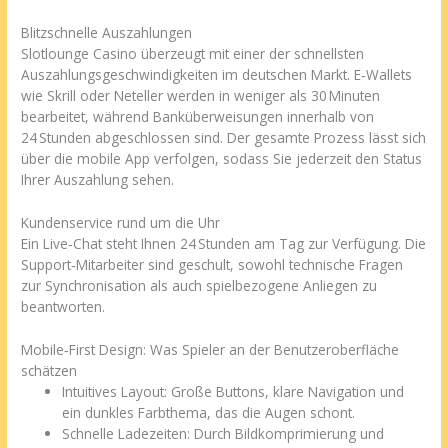
Blitzschnelle Auszahlungen
Slotlounge Casino überzeugt mit einer der schnellsten
Auszahlungsgeschwindigkeiten im deutschen Markt. E‑Wallets
wie Skrill oder Neteller werden in weniger als 30 Minuten
bearbeitet, während Banküberweisungen innerhalb von
24 Stunden abgeschlossen sind. Der gesamte Prozess lässt sich
über die mobile App verfolgen, sodass Sie jederzeit den Status
Ihrer Auszahlung sehen.
Kundenservice rund um die Uhr
Ein Live‑Chat steht Ihnen 24 Stunden am Tag zur Verfügung. Die
Support‑Mitarbeiter sind geschult, sowohl technische Fragen
zur Synchronisation als auch spielbezogene Anliegen zu
beantworten.
Mobile‑First Design: Was Spieler an der Benutzeroberfläche
schätzen
Intuitives Layout: Große Buttons, klare Navigation und
ein dunkles Farbthema, das die Augen schont.
Schnelle Ladezeiten: Durch Bildkomprimierung und