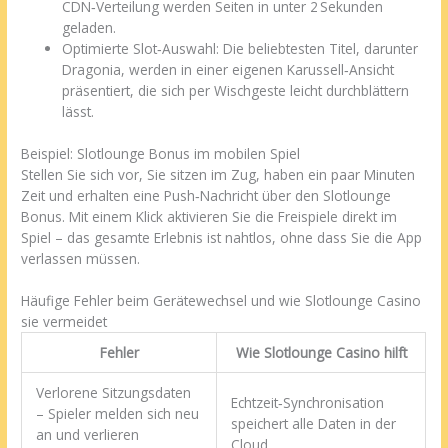
CDN‑Verteilung werden Seiten in unter 2 Sekunden
geladen.
Optimierte Slot‑Auswahl: Die beliebtesten Titel, darunter
Dragonia, werden in einer eigenen Karussell‑Ansicht
präsentiert, die sich per Wischgeste leicht durchblättern
lässt.
Beispiel: Slotlounge Bonus im mobilen Spiel
Stellen Sie sich vor, Sie sitzen im Zug, haben ein paar Minuten
Zeit und erhalten eine Push‑Nachricht über den Slotlounge
Bonus. Mit einem Klick aktivieren Sie die Freispiele direkt im
Spiel – das gesamte Erlebnis ist nahtlos, ohne dass Sie die App
verlassen müssen.
Häufige Fehler beim Gerätewechsel und wie Slotlounge Casino
sie vermeidet
Fehler
Wie Slotlounge Casino hilft
Verlorene Sitzungsdaten
Echtzeit‑Synchronisation
– Spieler melden sich neu
speichert alle Daten in der
an und verlieren
Cloud.