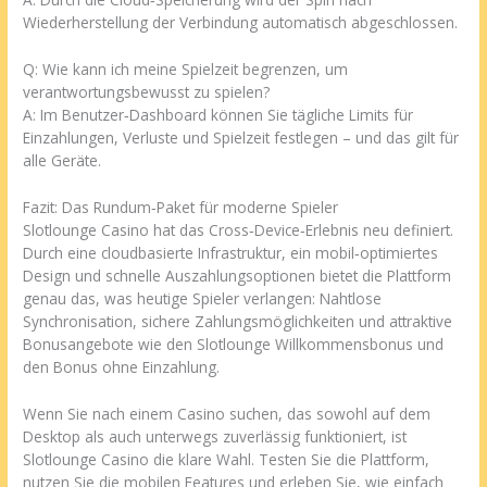
Wiederherstellung der Verbindung automatisch abgeschlossen.
Q: Wie kann ich meine Spielzeit begrenzen, um
verantwortungsbewusst zu spielen?
A: Im Benutzer‑Dashboard können Sie tägliche Limits für
Einzahlungen, Verluste und Spielzeit festlegen – und das gilt für
alle Geräte.
Fazit: Das Rundum‑Paket für moderne Spieler
Slotlounge Casino hat das Cross‑Device‑Erlebnis neu definiert.
Durch eine cloudbasierte Infrastruktur, ein mobil‑optimiertes
Design und schnelle Auszahlungsoptionen bietet die Plattform
genau das, was heutige Spieler verlangen: Nahtlose
Synchronisation, sichere Zahlungsmöglichkeiten und attraktive
Bonusangebote wie den Slotlounge Willkommensbonus und
den Bonus ohne Einzahlung.
Wenn Sie nach einem Casino suchen, das sowohl auf dem
Desktop als auch unterwegs zuverlässig funktioniert, ist
Slotlounge Casino die klare Wahl. Testen Sie die Plattform,
nutzen Sie die mobilen Features und erleben Sie, wie einfach