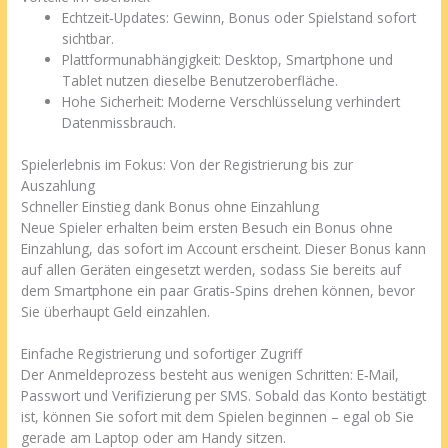
Echtzeit‑Updates: Gewinn, Bonus oder Spielstand sofort
sichtbar.
Plattformunabhängigkeit: Desktop, Smartphone und
Tablet nutzen dieselbe Benutzeroberfläche.
Hohe Sicherheit: Moderne Verschlüsselung verhindert
Datenmissbrauch.
Spielerlebnis im Fokus: Von der Registrierung bis zur
Auszahlung
Schneller Einstieg dank Bonus ohne Einzahlung
Neue Spieler erhalten beim ersten Besuch ein Bonus ohne
Einzahlung, das sofort im Account erscheint. Dieser Bonus kann
auf allen Geräten eingesetzt werden, sodass Sie bereits auf
dem Smartphone ein paar Gratis‑Spins drehen können, bevor
Sie überhaupt Geld einzahlen.
Einfache Registrierung und sofortiger Zugriff
Der Anmeldeprozess besteht aus wenigen Schritten: E‑Mail,
Passwort und Verifizierung per SMS. Sobald das Konto bestätigt
ist, können Sie sofort mit dem Spielen beginnen – egal ob Sie
gerade am Laptop oder am Handy sitzen.