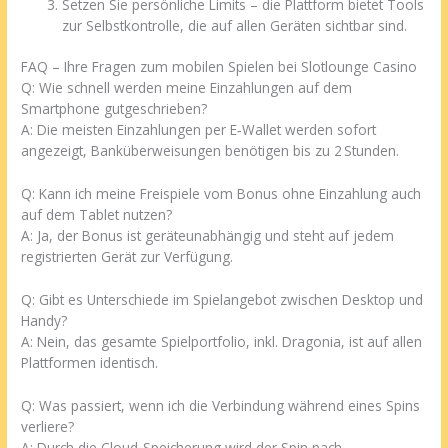
Setzen Sie persönliche Limits – die Plattform bietet Tools
zur Selbstkontrolle, die auf allen Geräten sichtbar sind.
FAQ – Ihre Fragen zum mobilen Spielen bei Slotlounge Casino
Q: Wie schnell werden meine Einzahlungen auf dem
Smartphone gutgeschrieben?
A: Die meisten Einzahlungen per E‑Wallet werden sofort
angezeigt, Banküberweisungen benötigen bis zu 2 Stunden.
Q: Kann ich meine Freispiele vom Bonus ohne Einzahlung auch
auf dem Tablet nutzen?
A: Ja, der Bonus ist geräteunabhängig und steht auf jedem
registrierten Gerät zur Verfügung.
Q: Gibt es Unterschiede im Spielangebot zwischen Desktop und
Handy?
A: Nein, das gesamte Spielportfolio, inkl. Dragonia, ist auf allen
Plattformen identisch.
Q: Was passiert, wenn ich die Verbindung während eines Spins
verliere?
A: Durch die Cloud‑Speicherung wird der Spin nach