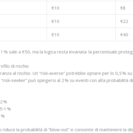
€10
€8
€10
€22
€10
€40
a 1 % sale a €50, ma la logica resta invariata: la percentuale prot
ofilo di rischio
leranza al rischio. Un “risk‑averse” potrebbe optare per lo 0,5 % s
 “risk‑seeker” può spingersi al 2 % su eventi con alta probabilità 
‑2 %
,5‑1 %
5 %
o riduce la probabilità di “blow‑out” e consente di mantenere la dis