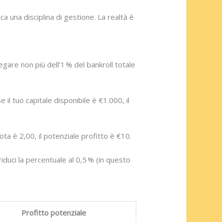
a una disciplina di gestione. La realtà è
egare non più dell’1 % del bankroll totale
 il tuo capitale disponibile è €1.000, il
a è 2,00, il potenziale profitto è €10.
riduci la percentuale al 0,5 % (in questo
Profitto potenziale