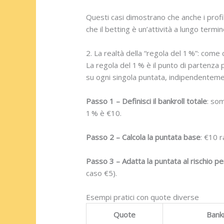
Questi casi dimostrano che anche i profil
che il betting è un’attività a lungo term
2. La realtà della “regola del 1 %”: come c
La regola del 1 % è il punto di partenza p
su ogni singola puntata, indipendentemen
Passo 1 – Definisci il bankroll totale
: som
1 % è €10.
Passo 2 – Calcola la puntata base
: €10 
Passo 3 – Adatta la puntata al rischio p
caso €5).
Esempi pratici con quote diverse
Quote
Bankr