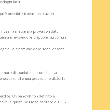
agni facili.
Qui è possibile trovare indicazioni su
iffusa, la mette alla prova con dati,
tenibile, evitando le trappole più comuni.
aggio, le dinamiche delle serie vincenti, i
?
empre disponibile sui conti bancari o sui
e occasionali e una percezione distorta
rdite. Un bankroll non definito è
e, dove le quote possono oscillare di 0,05