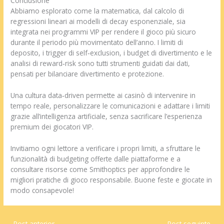
Conclusione
Abbiamo esplorato come la matematica, dal calcolo di
regressioni lineari ai modelli di decay esponenziale, sia
integrata nei programmi VIP per rendere il gioco più sicuro
durante il periodo più movimentato dell’anno. I limiti di
deposito, i trigger di self‑exclusion, i budget di divertimento e le
analisi di reward‑risk sono tutti strumenti guidati dai dati,
pensati per bilanciare divertimento e protezione.
Una cultura data‑driven permette ai casinò di intervenire in
tempo reale, personalizzare le comunicazioni e adattare i limiti
grazie all’intelligenza artificiale, senza sacrificare l’esperienza
premium dei giocatori VIP.
Invitiamo ogni lettore a verificare i propri limiti, a sfruttare le
funzionalità di budgeting offerte dalle piattaforme e a
consultare risorse come Smithoptics per approfondire le
migliori pratiche di gioco responsabile. Buone feste e giocate in
modo consapevole!
←
Post anterior
Post seguinte
→