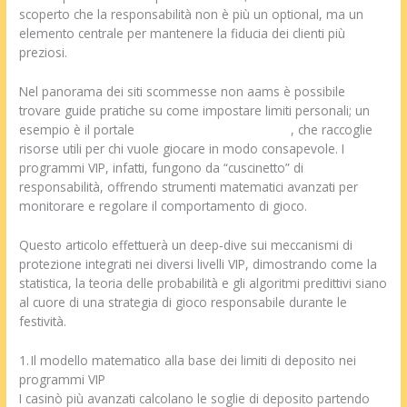
scoperto che la responsabilità non è più un optional, ma un
elemento centrale per mantenere la fiducia dei clienti più
preziosi.
Nel panorama dei siti scommesse non aams è possibile
trovare guide pratiche su come impostare limiti personali; un
esempio è il portale
siti scommesse non aams
, che raccoglie
risorse utili per chi vuole giocare in modo consapevole. I
programmi VIP, infatti, fungono da “cuscinetto” di
responsabilità, offrendo strumenti matematici avanzati per
monitorare e regolare il comportamento di gioco.
Questo articolo effettuerà un deep‑dive sui meccanismi di
protezione integrati nei diversi livelli VIP, dimostrando come la
statistica, la teoria delle probabilità e gli algoritmi predittivi siano
al cuore di una strategia di gioco responsabile durante le
festività.
1. Il modello matematico alla base dei limiti di deposito nei
programmi VIP
I casinò più avanzati calcolano le soglie di deposito partendo