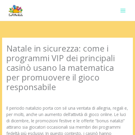
Ir
para
o
conteúdo
Natale in sicurezza: come i
programmi VIP dei principali
casinò usano la matematica
per promuovere il gioco
responsabile
Deixe um comentário
/
Uncategorized
/ Por
contato.marciorads
Il periodo natalizio porta con sé una ventata di allegria, regali e,
per molti, anche un aumento dell’attività di gioco online. Le luci
di dicembre, le promozioni festive e le offerte “bonus natalizi”
attirano sia giocatori occasionali sia membri dei programmi
fedeltà più esclusivi. In questo contesto, i casinò hanno