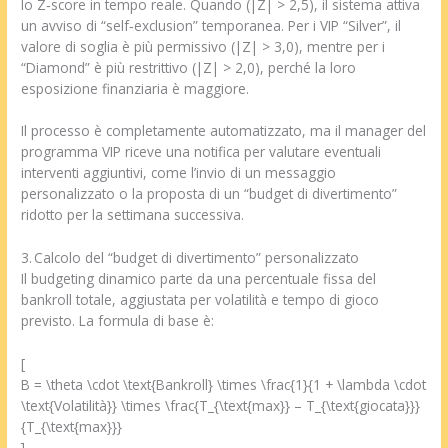
lo Z‑score in tempo reale. Quando (|Z| > 2,5), il sistema attiva
un avviso di “self‑exclusion” temporanea. Per i VIP “Silver”, il
valore di soglia è più permissivo (|Z| > 3,0), mentre per i
“Diamond” è più restrittivo (|Z| > 2,0), perché la loro
esposizione finanziaria è maggiore.
Il processo è completamente automatizzato, ma il manager del
programma VIP riceve una notifica per valutare eventuali
interventi aggiuntivi, come l’invio di un messaggio
personalizzato o la proposta di un “budget di divertimento”
ridotto per la settimana successiva.
3. Calcolo del “budget di divertimento” personalizzato
Il budgeting dinamico parte da una percentuale fissa del
bankroll totale, aggiustata per volatilità e tempo di gioco
previsto. La formula di base è:
[
B = \theta \cdot \text{Bankroll} \times \frac{1}{1 + \lambda \cdot
\text{Volatilità}} \times \frac{T_{\text{max}} – T_{\text{giocata}}}
{T_{\text{max}}}
]