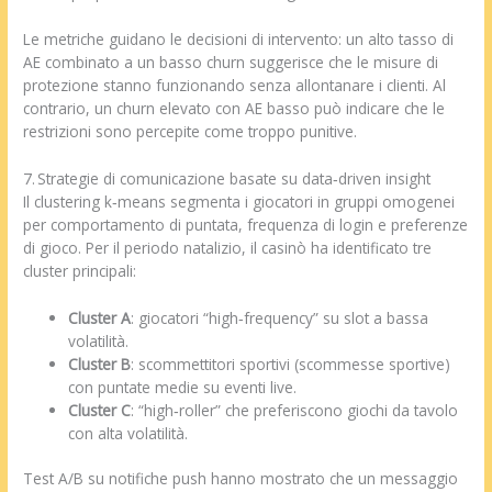
Le metriche guidano le decisioni di intervento: un alto tasso di
AE combinato a un basso churn suggerisce che le misure di
protezione stanno funzionando senza allontanare i clienti. Al
contrario, un churn elevato con AE basso può indicare che le
restrizioni sono percepite come troppo punitive.
7. Strategie di comunicazione basate su data‑driven insight
Il clustering k‑means segmenta i giocatori in gruppi omogenei
per comportamento di puntata, frequenza di login e preferenze
di gioco. Per il periodo natalizio, il casinò ha identificato tre
cluster principali:
Cluster A
: giocatori “high‑frequency” su slot a bassa
volatilità.
Cluster B
: scommettitori sportivi (scommesse sportive)
con puntate medie su eventi live.
Cluster C
: “high‑roller” che preferiscono giochi da tavolo
con alta volatilità.
Test A/B su notifiche push hanno mostrato che un messaggio