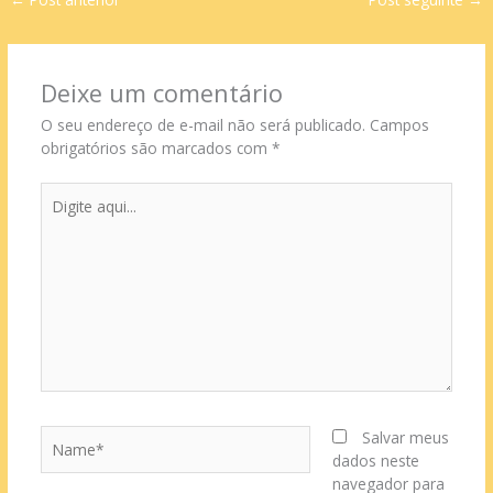
Deixe um comentário
O seu endereço de e-mail não será publicado.
Campos
obrigatórios são marcados com
*
Digite
aqui...
Name*
Salvar meus
dados neste
navegador para