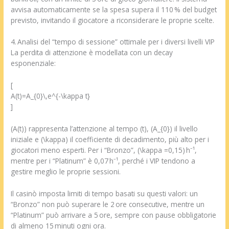
avvisa automaticamente se la spesa supera il 110 % del budget
previsto, invitando il giocatore a riconsiderare le proprie scelte.
4. Analisi del “tempo di sessione” ottimale per i diversi livelli VIP
La perdita di attenzione è modellata con un decay
esponenziale:
[
A(t)=A_{0}\,e^{-\kappa t}
]
(A(t)) rappresenta l’attenzione al tempo (t), (A_{0}) il livello
iniziale e (\kappa) il coefficiente di decadimento, più alto per i
giocatori meno esperti. Per i “Bronzo”, (\kappa =0,15) h⁻¹,
mentre per i “Platinum” è 0,07 h⁻¹, perché i VIP tendono a
gestire meglio le proprie sessioni.
Il casinò imposta limiti di tempo basati su questi valori: un
“Bronzo” non può superare le 2 ore consecutive, mentre un
“Platinum” può arrivare a 5 ore, sempre con pause obbligatorie
di almeno 15 minuti ogni ora.