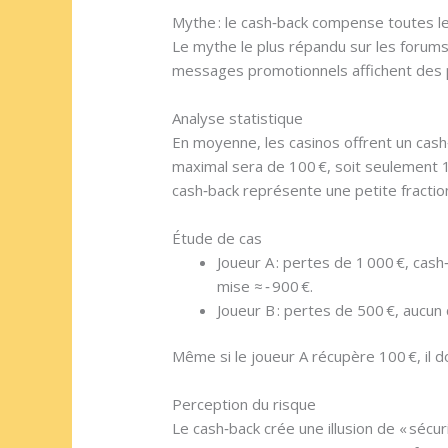
Mythe : le cash‑back compense toutes les 
Le mythe le plus répandu sur les forums 
messages promotionnels affichent des p
Analyse statistique
En moyenne, les casinos offrent un cash
maximal sera de 100 €, soit seulement 10
cash‑back représente une petite fraction
Étude de cas
Joueur A : pertes de 1 000 €, ca
mise ≈ ‑ 900 €.
Joueur B : pertes de 500 €, aucun
Même si le joueur A récupère 100 €, il do
Perception du risque
Le cash‑back crée une illusion de « séc