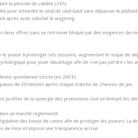
dant la période de validité (24 h).
lée pour atteindre le seuil de cash‑back sans dépasser le plafond
ack après avoir satisfait le wagering.
 deux offres sans se retrouver bloqué par des exigences de mi
er le joueur à prolonger ses sessions, augmentant le risque de d
sychologique pour jouer davantage afin de « ne pas perdre » les 
 limite quotidienne stricte (ex. 200 €).
e pause de 30 minutes après chaque tranche de 2 heures de jeu.
nt profiter de la synergie des promotions tout en limitant les déri
s dans un marché réglementé
ulation des bonus de casino afin de protéger les joueurs. La dire
ces de mise et impose une transparence accrue.