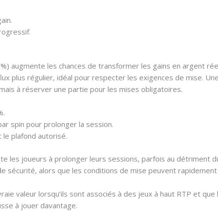
ain.
rogressif.
%) augmente les chances de transformer les gains en argent réel. 
 flux plus régulier, idéal pour respecter les exigences de mise. Un
, mais à réserver une partie pour les mises obligatoires.
%.
par spin pour prolonger la session.
 le plafond autorisé.
cite les joueurs à prolonger leurs sessions, parfois au détriment 
 de sécurité, alors que les conditions de mise peuvent rapidement
 vraie valeur lorsqu’ils sont associés à des jeux à haut RTP et que
ousse à jouer davantage.