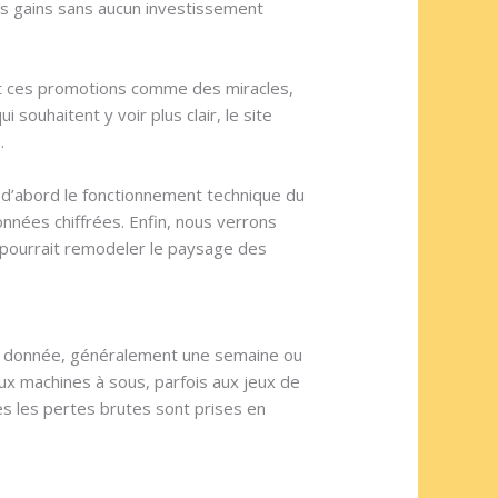
es gains sans aucun investissement
ant ces promotions comme des miracles,
 souhaitent y voir plus clair, le site
.
s d’abord le fonctionnement technique du
nnées chiffrées. Enfin, nous verrons
 pourrait remodeler le paysage des
de donnée, généralement une semaine ou
aux machines à sous, parfois aux jeux de
les les pertes brutes sont prises en