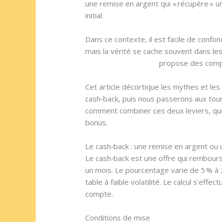
une remise en argent qui « récupère » u
initial.
Dans ce contexte, il est facile de con
mais la vérité se cache souvent dans les c
https://www.arpla.fr/
propose des compar
Cet article décortique les mythes et le
cash‑back, puis nous passerons aux tour
comment combiner ces deux leviers, que
bonus.
Le cash‑back : une remise en argent ou 
Le cash‑back est une offre qui rembou
un mois. Le pourcentage varie de 5 % à 2
table à faible volatilité. Le calcul s’ef
compte.
Conditions de mise