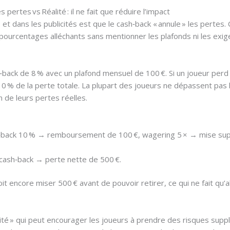
pertes vs Réalité : il ne fait que réduire l’impact
et dans les publicités est que le cash‑back « annule » les pertes
ourcentages alléchants sans mentionner les plafonds ni les exig
‑back de 8 % avec un plafond mensuel de 100 €. Si un joueur perd
 % de la perte totale. La plupart des joueurs ne dépassent pas le
 de leurs pertes réelles.
sh‑back 10 % → remboursement de 100 €, wagering 5 × → mise sup
 cash‑back → perte nette de 500 €.
it encore miser 500 € avant de pouvoir retirer, ce qui ne fait qu’a
urité » qui peut encourager les joueurs à prendre des risques sup