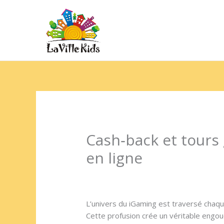
Ir
para
o
Hom
conteúdo
Cash‑back et tours 
en ligne
Deixe um comentário
/
Uncategorized
/
L’univers du iGaming est traversé chaqu
Cette profusion crée un véritable engo