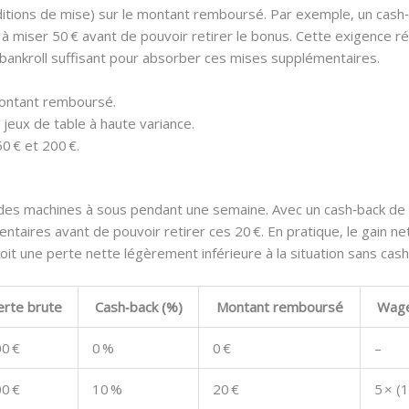
itions de mise) sur le montant remboursé. Par exemple, un cash‑
r à miser 50 € avant de pouvoir retirer le bonus. Cette exigence ré
n bankroll suffisant pour absorber ces mises supplémentaires.
 montant remboursé.
, jeux de table à haute variance.
0 € et 200 €.
des machines à sous pendant une semaine. Avec un cash‑back de 10
entaires avant de pouvoir retirer ces 20 €. En pratique, le gain 
soit une perte nette légèrement inférieure à la situation sans cash
erte brute
Cash‑back (%)
Montant remboursé
Wage
0 €
0 %
0 €
–
0 €
10 %
20 €
5 × (