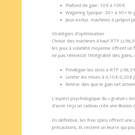
Plafond de gain : 10 € à 100 €.
Wagering typique : 20 × à 30 × le g
Jeux exclus : machines à jackpot p
Stratégies d’optimisation
Choisir des machines à haut RTP (≥ 96,5 
les jeux à volatilité moyenne offrent un
ne pas réinvestir l’intégralité des gains
Privilégier les slots à RTP ≥ 96,5 
Limiter les mises à 0,10 €‑0,20 € 
Retirer dès que le gain net atteint
L’aspect psychologique du « gratuit » in
d’avoir reçu un cadeau crée une illusion
En définitive, les free spins offrent une
précautions, ils restent un leurre qui p