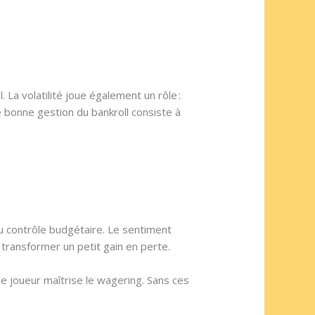
La volatilité joue également un rôle :
e bonne gestion du bankroll consiste à
du contrôle budgétaire. Le sentiment
 transformer un petit gain en perte.
 le joueur maîtrise le wagering. Sans ces