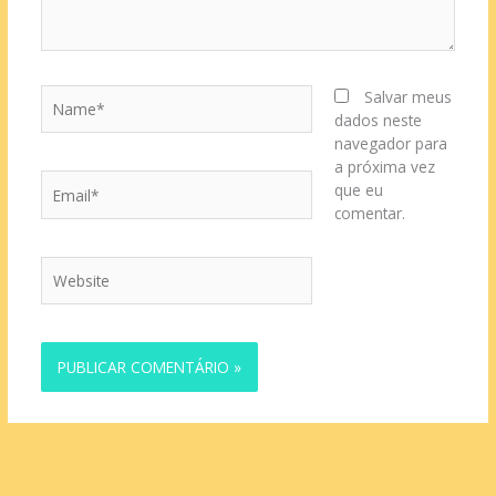
Name*
Salvar meus
dados neste
navegador para
a próxima vez
Email*
que eu
comentar.
Website