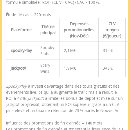
formule simplifiée : ROI = (CL V – CAC) / CAC × 100 %.
Étude de cas – 220 mots
Dépenses
CLV
Thème
Plateforme
promotionnelles
moyen
principal
(Nov‑Déc)
(€/joueur)
Spooky
SpookyPlay
2,1 M€
312 €
Slots
Scary
JackpotX
1,9 M€
345 €
Wins
SpookyPlay
a investi davantage dans des tours gratuits et des
événements live, ce qui a augmenté le trafic mais a réduit le
ROI à 48 %.
JackpotX
a limité les bonus de dépôt et misé sur un
jackpot progressif, obtenant un ROI supérieur grâce à un CLV
plus élevé et un taux de rétention de 73 % après le Nouvel An.
Influence des promotions de fin d’année – 140 mots
Les promotions de fin d’année augmentent la fréquence de jeu