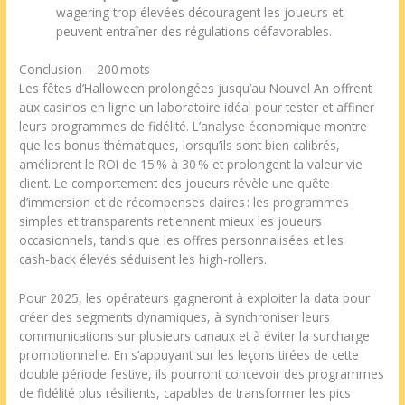
wagering trop élevées découragent les joueurs et
peuvent entraîner des régulations défavorables.
Conclusion – 200 mots
Les fêtes d’Halloween prolongées jusqu’au Nouvel An offrent
aux casinos en ligne un laboratoire idéal pour tester et affiner
leurs programmes de fidélité. L’analyse économique montre
que les bonus thématiques, lorsqu’ils sont bien calibrés,
améliorent le ROI de 15 % à 30 % et prolongent la valeur vie
client. Le comportement des joueurs révèle une quête
d’immersion et de récompenses claires : les programmes
simples et transparents retiennent mieux les joueurs
occasionnels, tandis que les offres personnalisées et les
cash‑back élevés séduisent les high‑rollers.
Pour 2025, les opérateurs gagneront à exploiter la data pour
créer des segments dynamiques, à synchroniser leurs
communications sur plusieurs canaux et à éviter la surcharge
promotionnelle. En s’appuyant sur les leçons tirées de cette
double période festive, ils pourront concevoir des programmes
de fidélité plus résilients, capables de transformer les pics