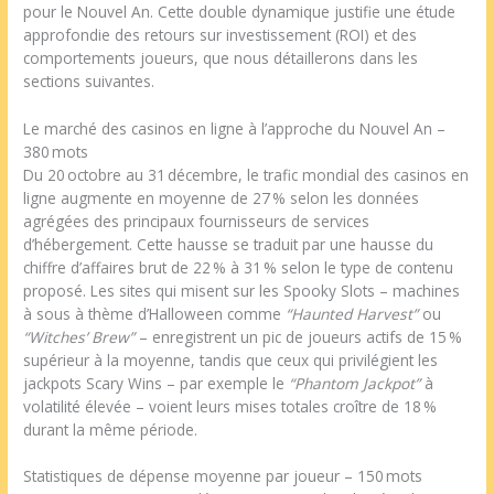
pour le Nouvel An. Cette double dynamique justifie une étude
approfondie des retours sur investissement (ROI) et des
comportements joueurs, que nous détaillerons dans les
sections suivantes.
Le marché des casinos en ligne à l’approche du Nouvel An –
380 mots
Du 20 octobre au 31 décembre, le trafic mondial des casinos en
ligne augmente en moyenne de 27 % selon les données
agrégées des principaux fournisseurs de services
d’hébergement. Cette hausse se traduit par une hausse du
chiffre d’affaires brut de 22 % à 31 % selon le type de contenu
proposé. Les sites qui misent sur les Spooky Slots – machines
à sous à thème d’Halloween comme
“Haunted Harvest”
ou
“Witches’ Brew”
– enregistrent un pic de joueurs actifs de 15 %
supérieur à la moyenne, tandis que ceux qui privilégient les
jackpots Scary Wins – par exemple le
“Phantom Jackpot”
à
volatilité élevée – voient leurs mises totales croître de 18 %
durant la même période.
Statistiques de dépense moyenne par joueur – 150 mots