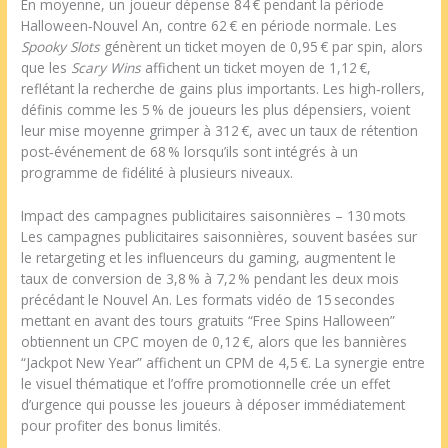
En moyenne, un joueur dépense 84 € pendant la période
Halloween‑Nouvel An, contre 62 € en période normale. Les
Spooky Slots
génèrent un ticket moyen de 0,95 € par spin, alors
que les
Scary Wins
affichent un ticket moyen de 1,12 €,
reflétant la recherche de gains plus importants. Les high‑rollers,
définis comme les 5 % de joueurs les plus dépensiers, voient
leur mise moyenne grimper à 312 €, avec un taux de rétention
post‑événement de 68 % lorsqu’ils sont intégrés à un
programme de fidélité à plusieurs niveaux.
Impact des campagnes publicitaires saisonnières – 130 mots
Les campagnes publicitaires saisonnières, souvent basées sur
le retargeting et les influenceurs du gaming, augmentent le
taux de conversion de 3,8 % à 7,2 % pendant les deux mois
précédant le Nouvel An. Les formats vidéo de 15 secondes
mettant en avant des tours gratuits “Free Spins Halloween”
obtiennent un CPC moyen de 0,12 €, alors que les bannières
“Jackpot New Year” affichent un CPM de 4,5 €. La synergie entre
le visuel thématique et l’offre promotionnelle crée un effet
d’urgence qui pousse les joueurs à déposer immédiatement
pour profiter des bonus limités.