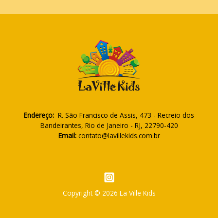
Endereço:
R. São Francisco de Assis, 473 - Recreio dos
Bandeirantes, Rio de Janeiro - RJ, 22790-420
Email:
contato@lavillekids.com.br
Copyright © 2026 La Ville Kids