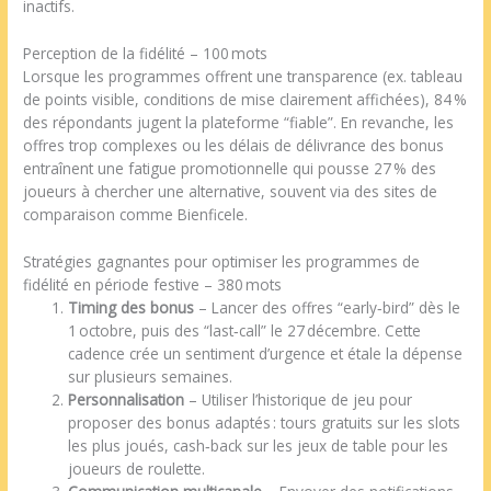
inactifs.
Perception de la fidélité – 100 mots
Lorsque les programmes offrent une transparence (ex. tableau
de points visible, conditions de mise clairement affichées), 84 %
des répondants jugent la plateforme “fiable”. En revanche, les
offres trop complexes ou les délais de délivrance des bonus
entraînent une fatigue promotionnelle qui pousse 27 % des
joueurs à chercher une alternative, souvent via des sites de
comparaison comme Bienficele.
Stratégies gagnantes pour optimiser les programmes de
fidélité en période festive – 380 mots
Timing des bonus
– Lancer des offres “early‑bird” dès le
1 octobre, puis des “last‑call” le 27 décembre. Cette
cadence crée un sentiment d’urgence et étale la dépense
sur plusieurs semaines.
Personnalisation
– Utiliser l’historique de jeu pour
proposer des bonus adaptés : tours gratuits sur les slots
les plus joués, cash‑back sur les jeux de table pour les
joueurs de roulette.