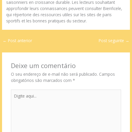
saisonniers en croissance durable. Les lecteurs souhaitant
approfondir leurs connaissances peuvent consulter Bienficele,
qui répertorie des ressources utiles sur les sites de paris
sportifs et les bonnes pratiques du secteur.
←
Post anterior
Post seguinte
→
Deixe um comentário
O seu endereço de e-mail não será publicado.
Campos
obrigatórios são marcados com
*
Digite
aqui...