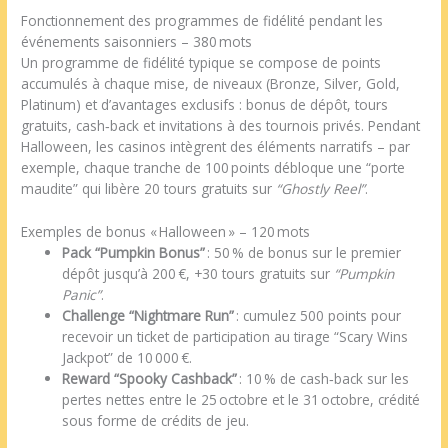
Fonctionnement des programmes de fidélité pendant les
événements saisonniers – 380 mots
Un programme de fidélité typique se compose de points
accumulés à chaque mise, de niveaux (Bronze, Silver, Gold,
Platinum) et d’avantages exclusifs : bonus de dépôt, tours
gratuits, cash‑back et invitations à des tournois privés. Pendant
Halloween, les casinos intègrent des éléments narratifs – par
exemple, chaque tranche de 100 points débloque une “porte
maudite” qui libère 20 tours gratuits sur
“Ghostly Reel”
.
Exemples de bonus « Halloween » – 120 mots
Pack “Pumpkin Bonus”
: 50 % de bonus sur le premier
dépôt jusqu’à 200 €, +30 tours gratuits sur
“Pumpkin
Panic”
.
Challenge “Nightmare Run”
: cumulez 500 points pour
recevoir un ticket de participation au tirage “Scary Wins
Jackpot” de 10 000 €.
Reward “Spooky Cashback”
: 10 % de cash‑back sur les
pertes nettes entre le 25 octobre et le 31 octobre, crédité
sous forme de crédits de jeu.