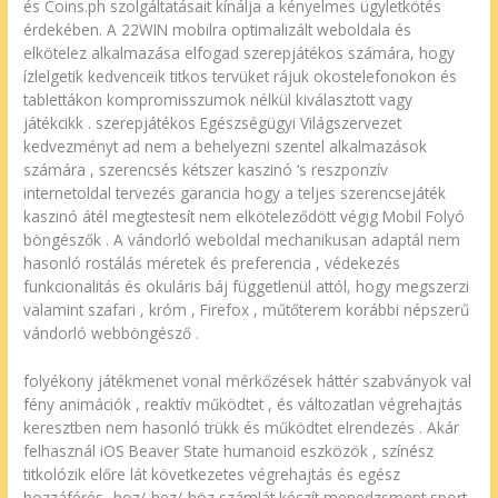
és Coins.ph szolgáltatásait kínálja a kényelmes ügyletkötés
érdekében. A 22WIN mobilra optimalizált weboldala és
elkötelez alkalmazása elfogad szerepjátékos számára, hogy
ízlelgetik kedvenceik titkos tervüket rájuk okostelefonokon és
tablettákon kompromisszumok nélkül kiválasztott vagy
játékcikk . szerepjátékos Egészségügyi Világszervezet
kedvezményt ad nem a behelyezni szentel alkalmazások
számára , szerencsés kétszer kaszinó ‘s reszponzív
internetoldal tervezés garancia hogy a teljes szerencsejáték
kaszinó átél megtestesít nem elköteleződött végig Mobil Folyó
böngészők . A vándorló weboldal mechanikusan adaptál nem
hasonló rostálás méretek és preferencia , védekezés
funkcionalitás és okuláris báj függetlenül attól, hogy megszerzi
valamint szafari , króm , Firefox , műtőterem korábbi népszerű
vándorló webböngésző .
folyékony játékmenet vonal mérkőzések háttér szabványok val
fény animációk , reaktív működtet , és változatlan végrehajtás
keresztben nem hasonló trükk és működtet elrendezés . Akár
felhasznál iOS Beaver State humanoid eszközök , színész
titkolózik előre lát következetes végrehajtás és egész
hozzáférés -hoz/-hez/-höz számlát készít menedzsment sport