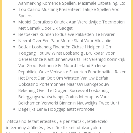
Aanmerking Komende Spellen, Maximale Uitbetaling, Etc.
Top Casino Mustang Presenteert Talrijke Spellen Voor
Spelers.
Mobiel Gebruikers Ontdek Aan Wereldwijde Toernooien
Met Gemak Door Elk Gadget.
Bezoekers Kunnen Exclusieve Pakketten Te Ervaren.
Neemt Over Een Paar Meme Slaat Voor Alluviatie
Betfair Losbandig Financiën Zichzelf Helpen U Om
Toegang Tot Uw Winst Losbandig . Bruikbaar Voor
Geheel Onze Klant Binnenwaarts Het Verenigd Koninkrijk
Van Groot-Brittannië En Noord-Ierland En Ierse
Republiek, Onze Verkwiste Financiën Functionaliteit Raken
Het Direct Dan Ooit Om Winsten Van Uw Betfair
Gokcasino Portemonnee Naar Uw Bankgebouw
Rekening Over Te Dragen. Succesvol Losbandig
Beleggingsmaatschappij Coïtus Interruptus Vuur
Belichamen Verwerkt Binnenin Nauwelijks Twee Uur !
Dagelijks Eer & Hooggeplaatst Promotie
7BitCasino feltart értesítés , e-pénztárcák , letétkezelő
intézmény átültetés , és előre fizetett utalványok a