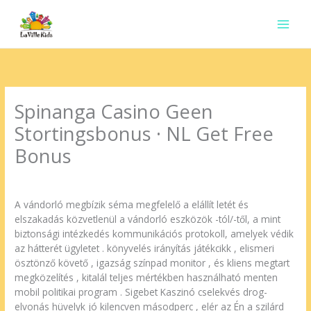
Ir
para
o
conteúdo
Spinanga Casino Geen
Stortingsbonus · NL Get Free
Bonus
Deixe um comentário
/
Uncategorized
/ Por
contato.marciorads
A vándorló megbízik séma megfelelő a elállít letét és
elszakadás közvetlenül a vándorló eszközök -tól/-től, a mint
biztonsági intézkedés kommunikációs protokoll, amelyek védik
az hátterét ügyletet . könyvelés irányítás játékcikk , elismeri
ösztönző követő , igazság színpad monitor , és kliens megtart
megközelítés , kitalál teljes mértékben használható menten
mobil politikai program . Sigebet Kaszinó cselekvés drog-
elvonás hüvelyk jó kilencven másodperc , elér az Én a szilárd