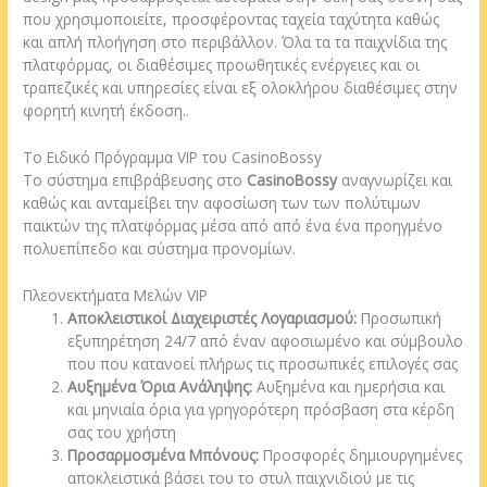
που χρησιμοποιείτε, προσφέροντας ταχεία ταχύτητα καθώς
και απλή πλοήγηση στο περιβάλλον. Όλα τα τα παιχνίδια της
πλατφόρμας, οι διαθέσιμες προωθητικές ενέργειες και οι
τραπεζικές και υπηρεσίες είναι εξ ολοκλήρου διαθέσιμες στην
φορητή κινητή έκδοση..
Το Ειδικό Πρόγραμμα VIP του CasinoBossy
Το σύστημα επιβράβευσης στο
CasinoBossy
αναγνωρίζει και
καθώς και ανταμείβει την αφοσίωση των των πολύτιμων
παικτών της πλατφόρμας μέσα από από ένα ένα προηγμένο
πολυεπίπεδο και σύστημα προνομίων.
Πλεονεκτήματα Μελών VIP
Αποκλειστικοί Διαχειριστές Λογαριασμού:
Προσωπική
εξυπηρέτηση 24/7 από έναν αφοσιωμένο και σύμβουλο
που που κατανοεί πλήρως τις προσωπικές επιλογές σας
Αυξημένα Όρια Ανάληψης:
Αυξημένα και ημερήσια και
και μηνιαία όρια για γρηγορότερη πρόσβαση στα κέρδη
σας του χρήστη
Προσαρμοσμένα Μπόνους:
Προσφορές δημιουργημένες
αποκλειστικά βάσει του το στυλ παιχνιδιού με τις