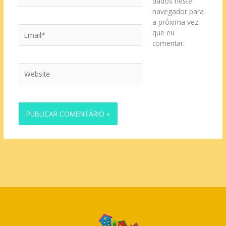
dados neste
navegador para
a próxima vez
Email*
que eu
comentar.
Website