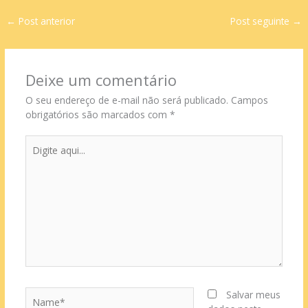
←
Post anterior
Post seguinte
→
Deixe um comentário
O seu endereço de e-mail não será publicado.
Campos
obrigatórios são marcados com
*
Digite
aqui...
Name*
Salvar meus