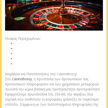
Πίνακας Περιεχομένων
Ασφάλεια και Πιστοποιήσεις στο CasinoBossy
Μέθοδοι Συναλλαγών με Ανάληψης
Η Βιβλιοθήκη Παιχνιδιών μας της πλατφόρμας
Mobile Πρόσβαση με Ευκολία
Το Ειδικό Πρόγραμμα VIP της πλατφόρμας CasinoBossy
Ασφάλεια και Πιστοποιήσεις στο CasinoBossy
Στο
CasinoBossy
, η προστασία των προσωπικών σας
προσωπικών πληροφοριών και των χρηματικών μεταφορών
συνιστά την κύρια βασική μας προτεραιότητα προτεραιότητα.
Εφαρμόζουμε πρωτόκολλα SSL 256-bit, την ακριβώς ίδια
τεχνική που υιοθετούν οι κορυφαίες τράπεζες σε παγκόσμιο
επίπεδο. Σύμφωνα με των πιστοποιημένα πληροφορίες της