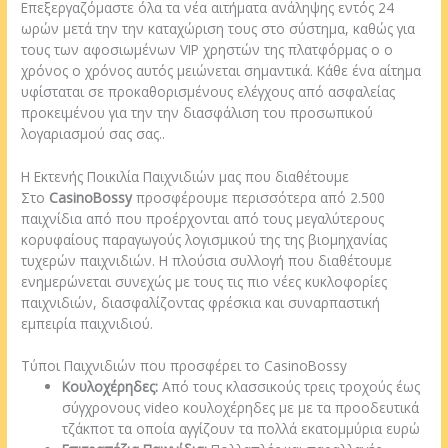
Επεξεργαζόμαστε όλα τα νέα αιτήματα ανάληψης εντός 24
ωρών μετά την την καταχώριση τους στο σύστημα, καθώς για
τους των αφοσιωμένων VIP χρηστών της πλατφόρμας ο ο
χρόνος ο χρόνος αυτός μειώνεται σημαντικά. Κάθε ένα αίτημα
υφίσταται σε προκαθορισμένους ελέγχους από ασφαλείας
προκειμένου για την την διασφάλιση του προσωπικού
λογαριασμού σας σας..
Η Εκτενής Ποικιλία Παιχνιδιών μας που διαθέτουμε
Στο
CasinoBossy
προσφέρουμε περισσότερα από 2.500
παιχνίδια από που προέρχονται από τους μεγαλύτερους
κορυφαίους παραγωγούς λογισμικού της της βιομηχανίας
τυχερών παιχνιδιών. Η πλούσια συλλογή που διαθέτουμε
ενημερώνεται συνεχώς με τους τις πιο νέες κυκλοφορίες
παιχνιδιών, διασφαλίζοντας φρέσκια και συναρπαστική
εμπειρία παιχνιδιού.
Τύποι Παιχνιδιών που προσφέρει το CasinoBossy
Κουλοχέρηδες:
Από τους κλασσικούς τρεις τροχούς έως
σύγχρονους video κουλοχέρηδες με με τα προοδευτικά
τζάκποτ τα οποία αγγίζουν τα πολλά εκατομμύρια ευρώ