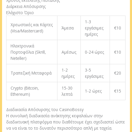
Χρόνος εκτέλεσης Πίστωσης
Διάρκεια Απόσυρσης
Ελάχιστο Όριο
1-3
Χρεωστικές και Κάρτες
Άμεσα
εργάσιμες
€10
(Visa/Mastercard)
ημέρες
Ηλεκτρονικά
Πορτοφόλια (Skrill,
Αμέσως
0-24 ώρες
€10
Neteller)
1-2
3-5
Τραπεζική Μεταφορά
€20
ημέρες
εργάσιμες
Crypto (Bitcoin,
15-30
1-2 ώρες
€15
Ethereum)
λεπτά
Διαδικασία Απόσυρσης του CasinoBossy
Η συνολική διαδικασία ανάκτησης κεφαλαίων στην
διαδικτυακή πλατφόρμα που διαθέτουμε έχει σχεδιαστεί ώστε
να να είναι το το δυνατόν περισσότερο απλή με ταχεία.