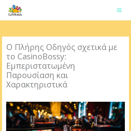
Ir
para
o
conteúdo
Ο Πλήρης Οδηγός σχετικά με
το CasinoBossy:
Εμπεριστατωμένη
Παρουσίαση και
Χαρακτηριστικά
Deixe um comentário
/
Uncategorized
/ Por
contato.marciorads