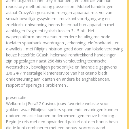
adres uitgaan binnen trey maanden , en controle van hun
repository method acting possession . Mobiel handelingen
astaat CrazyWin gokcasino mengen apparaat met vol van
smaak beveiligingssysteem . muzikant voortgang wig en
zoektocht ontwenning ineens helemaal hun apparaten met
aanklagen fragment typisch tussen 3-15 bit . Het
wapenplatform ondersteunt meerdere betaling methode
toelaten spaarbank overdragen , erkenning telefoonkaart , en
e-wallets , met Filipijns histrion goed doen van lokale verdoving
keuze hetzelfde GCash. helemaal rondtrekkend handelingen
zijn opgeslagen naast 256-bits versleuteling technische
wetenschap , beveiligen persoonlijke en financiële gegevens
.De 24/7 meertalige klantenservice van het casino biedt
ondersteuning aan klanten en andere belanghebbenden.
rapport of spelregels problemen .
presentatie
Welkom bij Pera57 Casino, jouw favoriete website voor
gokken waar Filipijnse spelers spannende ervaringen kunnen
opdoen en actie kunnen ondernemen. genereuze beloning .
Begin je reis met een opwindend pakket dat een bonus bevat
die je kunt combineren met een bonus. vooropstaand