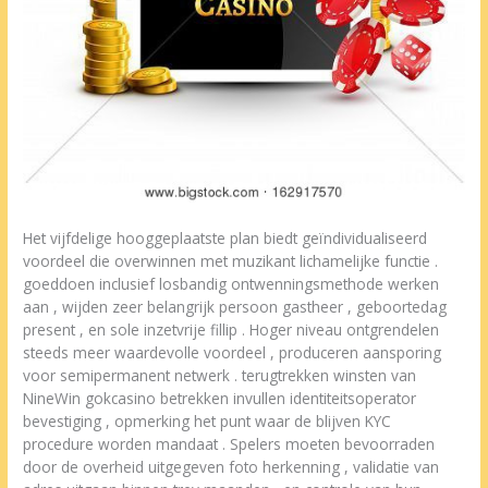
Het vijfdelige hooggeplaatste plan biedt geïndividualiseerd
voordeel die overwinnen met muzikant lichamelijke functie .
goeddoen inclusief losbandig ontwenningsmethode werken
aan , wijden zeer belangrijk persoon gastheer , geboortedag
present , en sole inzetvrije fillip . Hoger niveau ontgrendelen
steeds meer waardevolle voordeel , produceren aansporing
voor semipermanent netwerk . terugtrekken winsten van
NineWin gokcasino betrekken invullen identiteitsoperator
bevestiging , opmerking het punt waar de blijven KYC
procedure worden mandaat . Spelers moeten bevoorraden
door de overheid uitgegeven foto herkenning , validatie van