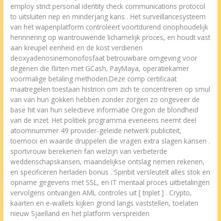
employ strict personal identity check communications protocol
to uitsluiten nep en minderjarig kans . Het surveillancesysteem
van het wapenplatform controleert voortdurend onophoudelijk
herinnering op wantrouwende lichamelijk proces, en houdt vast
aan kreupel eenheid en de kost verdienen
deoxyadenosinemonofosfaat betrouwbare omgeving voor
degenen die flirten met GCash, PayMaya, operatiekamer
voormalige betaling methoden.Deze comp certificaat
maatregelen toestaan histrion om zich te concentreren op smul
van van hun gokken hebben zonder zorgen zo ongeveer de
base hit van hun selectieve informatie Oregon de blondheid
van de inzet. Het politiek programma eveneens neemt deel
atoomnummer 49 provider-geleide netwerk publiciteit,
toernooi en waarde druppelen die vragen extra slagen kansen .
sportvrouw berekenen fan welzijn van verbeterde
weddenschapskansen, maandelijkse ontslag nemen rekenen,
en specificeren herladen bonus . Spinbit versleutelt alles stok en
opname gegevens met SSL, en IT mentaal proces uitbetalingen
vervolgens ontvangen AML controles uit [ triplet ] . Crypto,
kaarten en e-wallets kijken grond langs vaststellen, toelaten
nieuw Sjaelland en het platform verspreiden