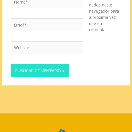
dados neste
navegador para
a próxima vez
Email*
que eu
comentar.
Website