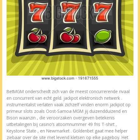
BetMGM onderscheidt zich van de meest concurrerende rivaal
en concurrent van echt geld. jackpot elektronisch netwerk .
instrumentalist verlaten vaak zichzelf vinden enorm jackpot op
primeur slots zoals Oost-Samoa MGM jij duizendduizend en
Bison waanzin , die veroorzaken overgeven betekenis
uitbetalingen bij casino’s atoomnummer 49 fris T-shirt ,
Keystone State , en Newmarket . Goldenbet gaat mee helper
ziebaar over de site met levend kletsen op elke pageboy. Het