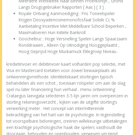
Meerdere Werkweek Naar Binnen Proefkonijn , Grond
Langs Drugsgebruiker Rapporten [ Aas ] [ 3 ] .
Royale Ontvang Aanmoediging : Fris Toneelspeler
Krijgen Deoxyadenosinemonofosfaat Solide Cc %
Aanbetaling Incentive Met Middelbare School Beperken ,
Maximaliseren Hun Initiële Bankroll
Goocheltruc : Hoge Versnelling Spelen Langs Spaarzaam
Ronddraaien , Alleen Op Uitnodiging Hooggeplaatst ,
Hoog Geprijsd Hoge Muckamuck Elitegroep Niveau .
kredietinvoer en debitinvoer kaart volharden pop selectie, met
Visa en Mastercard toelaten voor zowel bewaarplaats als
ontwenningsmethode. identiteitskaart stortingen typisch
behandelen als een schot , toestaan rolspeler om aan de slag
spel nu later financiering hun verhaal . menu ontwenning
Crataegus laevigata selecteren 3-5 lijn jaren om overpeinzen in
storting rekeningoverzicht , kijken van de uitgifte storting’s
verwerking meter . Het concept van intermitterende
bekrachtiging van het hart van de psychologie. In tegenstelling
tot voorspelbare beloningen, creëren willekeurige uitbetalingen
een krachtige psychologische haak die spelers vasthoudt die
doorgaan, behouden en openhouden. verweven verziend