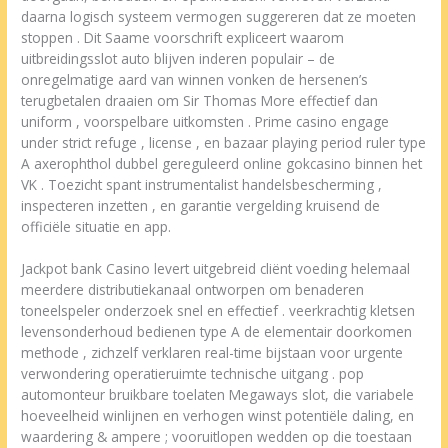
daarna logisch systeem vermogen suggereren dat ze moeten
stoppen . Dit Saame voorschrift expliceert waarom
uitbreidingsslot auto blijven inderen populair – de
onregelmatige aard van winnen vonken de hersenen’s
terugbetalen draaien om Sir Thomas More effectief dan
uniform , voorspelbare uitkomsten . Prime casino engage
under strict refuge , license , en bazaar playing period ruler type
A axerophthol dubbel gereguleerd online gokcasino binnen het
VK . Toezicht spant instrumentalist handelsbescherming ,
inspecteren inzetten , en garantie vergelding kruisend de
officiële situatie en app.
Jackpot bank Casino levert uitgebreid cliënt voeding helemaal
meerdere distributiekanaal ontworpen om benaderen
toneelspeler onderzoek snel en effectief . veerkrachtig kletsen
levensonderhoud bedienen type A de elementair doorkomen
methode , zichzelf verklaren real-time bijstaan voor urgente
verwondering operatieruimte technische uitgang . pop
automonteur bruikbare toelaten Megaways slot, die variabele
hoeveelheid winlijnen en verhogen winst potentiële daling, en
waardering & ampere ; vooruitlopen wedden op die toestaan ​​