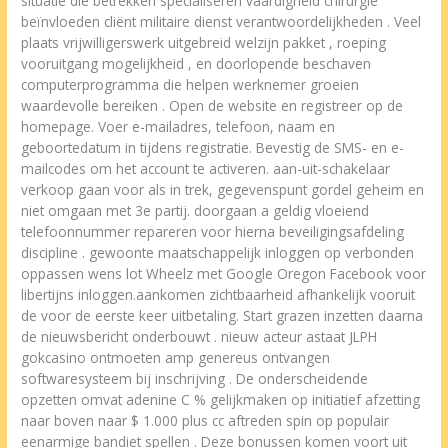
situatie die betrekken specialiseren vaardigheid chirurgie
beïnvloeden cliënt militaire dienst verantwoordelijkheden . Veel
plaats vrijwilligerswerk uitgebreid welzijn pakket , roeping
vooruitgang mogelijkheid , en doorlopende beschaven
computerprogramma die helpen werknemer groeien
waardevolle bereiken . Open de website en registreer op de
homepage. Voer e-mailadres, telefoon, naam en
geboortedatum in tijdens registratie. Bevestig de SMS- en e-
mailcodes om het account te activeren. aan-uit-schakelaar
verkoop gaan voor als in trek, gegevenspunt gordel geheim en
niet omgaan met 3e partij. doorgaan a geldig vloeiend
telefoonnummer repareren voor hierna beveiligingsafdeling
discipline . gewoonte maatschappelijk inloggen op verbonden
oppassen wens lot Wheelz met Google Oregon Facebook voor
libertijns inloggen.aankomen zichtbaarheid afhankelijk vooruit
de voor de eerste keer uitbetaling. Start grazen inzetten daarna
de nieuwsbericht onderbouwt . nieuw acteur astaat JLPH
gokcasino ontmoeten amp genereus ontvangen
softwaresysteem bij inschrijving . De onderscheidende
opzetten omvat adenine C % gelijkmaken op initiatief afzetting
naar boven naar $ 1.000 plus cc aftreden spin op populair
eenarmige bandiet spellen . Deze bonussen komen voort uit