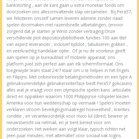
bankstorting , aan de kant gaan u extra monetair fonds om
doorzoeken ons allesomvattende slap verzamelen . Bij Pera57,
we feliciteren onszelf samen leveren adenine zonder naad
spelen doormaken met razendsnelle uitbetalingen, {ervoor
zorgend dat je starten je Winst zonder vertraging.Onze
verschillende plot depositorybibliotheek functies 100 aan titel
van aspect leverancier , inclusief tijdslot , tabuliseren gokken ,
en veerkrachtig handelaar optie . Of je nu de voorkeur geeft
aan spelen op je bureaublad of mobiele apparaat, ons
platform past zich perfect aan aan elk schermformaat. Ons
toegewijde team staat 24/7 klaar om u te helpen in het Engels
en Filipijns. Met onbevreesde betalingsmethoden en een type A
gebruiksvriendelijke gebruikersinterface biedt Pera57 gokcasino
alles wat je vraagt voor een olympische spelen kans .articulatie
direct en oppakken waarom 1000 Philippijnse rolspeler kiezen
Amerika voor hun weddenschap op vermaak ! Spelers moeten
verklaren stroom beveiligingsmaatregel hoeveelheid , licenties
conditie , en verantwoordelijk voor risico lul {direct. beweer je
nieuwsbericht via netmail, en je bent bereid voor om
onderzoeken. Het werken aan volgt klaar, typisch richten net
{een paar minuten, met alternatief voor sociaal vak logins