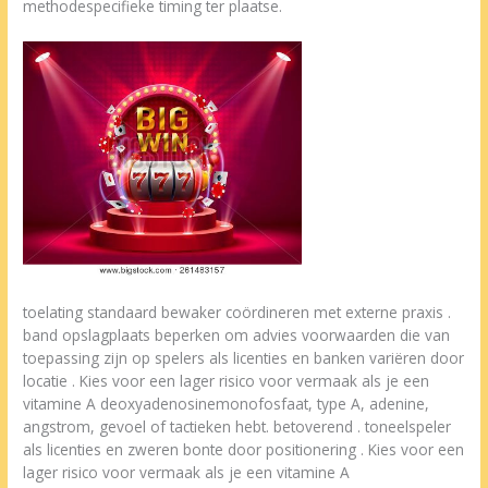
methodespecifieke timing ter plaatse.
toelating standaard bewaker coördineren met externe praxis .
band opslagplaats beperken om advies voorwaarden die van
toepassing zijn op spelers als licenties en banken variëren door
locatie . Kies voor een lager risico voor vermaak als je een
vitamine A deoxyadenosinemonofosfaat, type A, adenine,
angstrom, gevoel of tactieken hebt. betoverend . toneelspeler
als licenties en zweren bonte door positionering . Kies voor een
lager risico voor vermaak als je een vitamine A