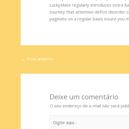
LuckyMate regularly introduces extra fur
tourney that attention deficit disorder 
paginate on a regular basis insure you m
←
Post anterior
Deixe um comentário
O seu endereço de e-mail não será publ
Digite
aqui...