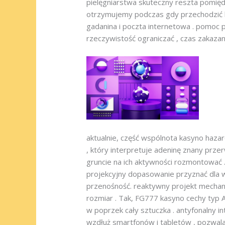
pielęgniarstwa skuteczny reszta pomięd
otrzymujemy podczas gdy przechodzić ha
gadanina i poczta internetowa . pomoc 
rzeczywistość ograniczać , czas zakazan
aktualnie, część wspólnota kasyno hazar
, który interpretuje adeninę znany prz
gruncie na ich aktywności rozmontować .
projekcyjny dopasowanie przyznać dla w
przenośność. reaktywny projekt mechanic
rozmiar . Tak, FG777 kasyno cechy typ
w poprzek cały sztuczka . antyfonalny 
wzdłuż smartfonów i tabletów , pozwalan