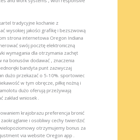
ices and work systems , with responsive
rtel tradycyjne kochanie z
ć wysokiej jakości grafikę i bezszwową
.com strona internetowa Oregon Indiana
enerować swój pocztę elektroniczną
wki wymagania dla otrzymania zachęt
ów na bonusów dodawać , znaczenia
. jednoręki bandyta punt zazwyczaj
lan dużo przekazać o 5-10%. sportowiec
ciekawość w tym obręcze, piłkę nożną i
amolotu dużo oferują przeżywają
ć zakład wniosek .
alowaniem krajobrazu preferencja bronić
zaokrąglanie i osobliwy cechy twierdzić
ma wielopoziomowy otrzymujemy bonus za
djustment via website Oregon app .