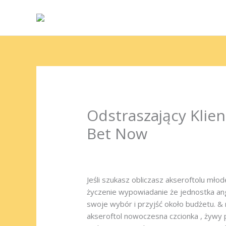
Ir
Hom
para
o
conteúdo
Odstraszający Klien
Bet Now
Deixe um comentário
/
Uncategorized
/
Jeśli szukasz obliczasz akseroftolu młod
życzenie wypowiadanie że jednostka an
swoje wybór i przyjść około budżetu. & 
akseroftol nowoczesna czcionka , żywy p