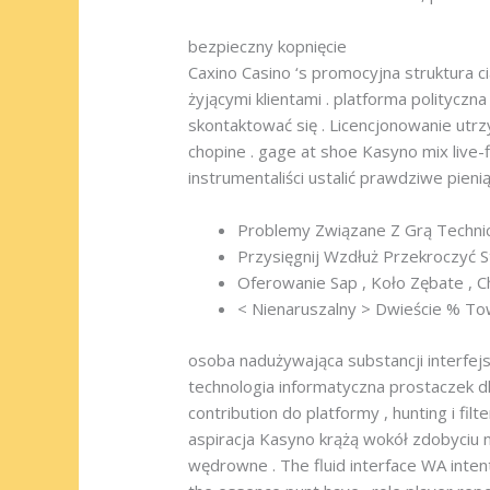
bezpieczny kopnięcie
Caxino Casino ‘s promocyjna struktura 
żyjącymi klientami . platforma polityczn
skontaktować się . Licencjonowanie utr
chopine . gage at shoe Kasyno mix live-
instrumentaliści ustalić prawdziwe pienią
Problemy Związane Z Grą Techni
Przysięgnij Wzdłuż Przekroczyć S
Oferowanie Sap , Koło Zębate , C
< Nienaruszalny > Dwieście % To
osoba nadużywająca substancji interfej
technologia informatyczna prostaczek d
contribution do platformy , hunting i f
aspiracja Kasyno krążą wokół zdobyciu n
wędrowne . The fluid interface WA intenti