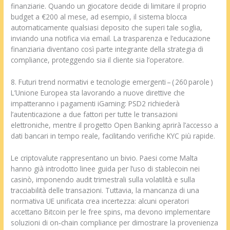
finanziarie. Quando un giocatore decide di limitare il proprio
budget a €200 al mese, ad esempio, il sistema blocca
automaticamente qualsiasi deposito che superi tale soglia,
inviando una notifica via email. La trasparenza e l’educazione
finanziaria diventano così parte integrante della strategia di
compliance, proteggendo sia il cliente sia l’operatore.
8. Futuri trend normativi e tecnologie emergenti – ( 260 parole )
L’Unione Europea sta lavorando a nuove direttive che
impatteranno i pagamenti iGaming: PSD2 richiederà
l’autenticazione a due fattori per tutte le transazioni
elettroniche, mentre il progetto Open Banking aprirà l’accesso a
dati bancari in tempo reale, facilitando verifiche KYC più rapide.
Le criptovalute rappresentano un bivio. Paesi come Malta
hanno già introdotto linee guida per l’uso di stablecoin nei
casinò, imponendo audit trimestrali sulla volatilità e sulla
tracciabilità delle transazioni. Tuttavia, la mancanza di una
normativa UE unificata crea incertezza: alcuni operatori
accettano Bitcoin per le free spins, ma devono implementare
soluzioni di on‑chain compliance per dimostrare la provenienza