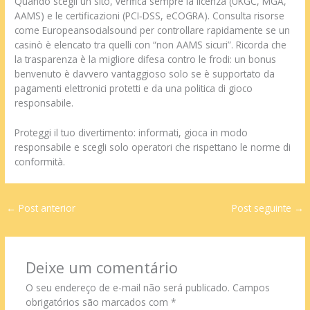
Quando scegli un sito, verifica sempre la licenza (UKGC, MGA,
AAMS) e le certificazioni (PCI‑DSS, eCOGRA). Consulta risorse
come Europeansocialsound per controllare rapidamente se un
casinò è elencato tra quelli con “non AAMS sicuri”. Ricorda che
la trasparenza è la migliore difesa contro le frodi: un bonus
benvenuto è davvero vantaggioso solo se è supportato da
pagamenti elettronici protetti e da una politica di gioco
responsabile.
Proteggi il tuo divertimento: informati, gioca in modo
responsabile e scegli solo operatori che rispettano le norme di
conformità.
←
Post anterior
Post seguinte
→
Deixe um comentário
O seu endereço de e-mail não será publicado.
Campos
obrigatórios são marcados com
*