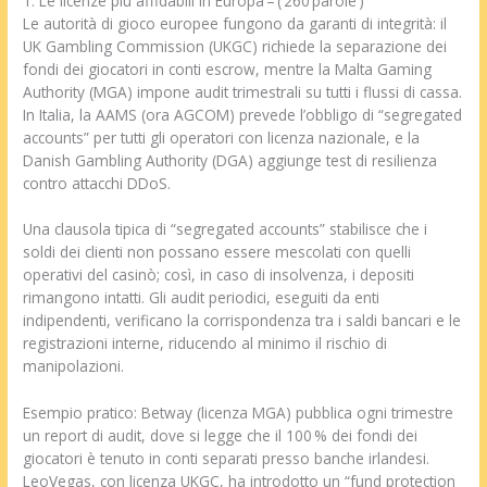
1. Le licenze più affidabili in Europa – ( 260 parole )
Le autorità di gioco europee fungono da garanti di integrità: il
UK Gambling Commission (UKGC) richiede la separazione dei
fondi dei giocatori in conti escrow, mentre la Malta Gaming
Authority (MGA) impone audit trimestrali su tutti i flussi di cassa.
In Italia, la AAMS (ora AGCOM) prevede l’obbligo di “segregated
accounts” per tutti gli operatori con licenza nazionale, e la
Danish Gambling Authority (DGA) aggiunge test di resilienza
contro attacchi DDoS.
Una clausola tipica di “segregated accounts” stabilisce che i
soldi dei clienti non possano essere mescolati con quelli
operativi del casinò; così, in caso di insolvenza, i depositi
rimangono intatti. Gli audit periodici, eseguiti da enti
indipendenti, verificano la corrispondenza tra i saldi bancari e le
registrazioni interne, riducendo al minimo il rischio di
manipolazioni.
Esempio pratico: Betway (licenza MGA) pubblica ogni trimestre
un report di audit, dove si legge che il 100 % dei fondi dei
giocatori è tenuto in conti separati presso banche irlandesi.
LeoVegas, con licenza UKGC, ha introdotto un “fund protection