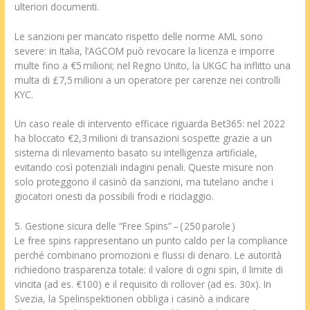
ulteriori documenti.
Le sanzioni per mancato rispetto delle norme AML sono
severe: in Italia, l’AGCOM può revocare la licenza e imporre
multe fino a €5 milioni; nel Regno Unito, la UKGC ha inflitto una
multa di £7,5 milioni a un operatore per carenze nei controlli
KYC.
Un caso reale di intervento efficace riguarda Bet365: nel 2022
ha bloccato €2,3 milioni di transazioni sospette grazie a un
sistema di rilevamento basato su intelligenza artificiale,
evitando così potenziali indagini penali. Queste misure non
solo proteggono il casinò da sanzioni, ma tutelano anche i
giocatori onesti da possibili frodi e riciclaggio.
5. Gestione sicura delle “Free Spins” – ( 250 parole )
Le free spins rappresentano un punto caldo per la compliance
perché combinano promozioni e flussi di denaro. Le autorità
richiedono trasparenza totale: il valore di ogni spin, il limite di
vincita (ad es. €100) e il requisito di rollover (ad es. 30x). In
Svezia, la Spelinspektionen obbliga i casinò a indicare