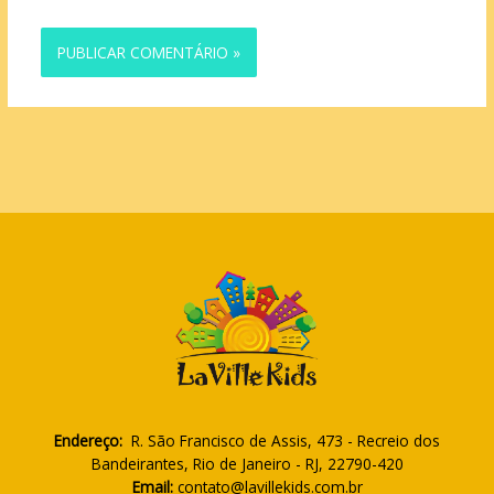
Endereço:
R. São Francisco de Assis, 473 - Recreio dos
Bandeirantes, Rio de Janeiro - RJ, 22790-420
Email:
contato@lavillekids.com.br