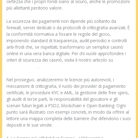
certezza che i propri fondi siano al sicuro, anche le promozioni
più allettanti perdono valore.
La sicurezza dei pagamenti non dipende più soltanto da
firewall, server dedicati o da protocolli di crittografia avanzati. È
la conformità normativa a fissare le regole del gioco,
imponendo standard di trasparenza, audit periodici e controlli
anti‑frodi che, se rispettati, trasformano un semplice casinò
online in una vera banca digitale. Per chi vuole approfondire i
criteri di sicurezza dei casinò, visita il nostro articolo su
casino
non aams sicuri
.
Nel prosieguo, analizzeremo le licenze più autorevoli, i
meccanismi di crittografia, il ruolo dei provider di pagamento
certificati, le procedure KYC e AML, la gestione delle free spins,
gli audit di terze parti, le responsabilità del giocatore e gli
scenari futuri legati a PSD2, blockchain e Open Banking. Ogni
punto sarà illustrato con esempi concreti, in modo da offrire al
lettore una mappa completa delle barriere che difendono i suoi
depositi e le sue vincite.