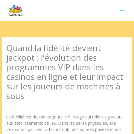
Ir
para
o
conteúdo
Quand la fidélité devient
jackpot : l’évolution des
programmes VIP dans les
casinos en ligne et leur impact
sur les joueurs de machines à
sous
Deixe um comentário
/
Uncategorized
/ Por
contato.marciorads
La fidélité est depuis toujours le fil rouge qui relie les joueurs
aux établissements de jeu. Dans les salles physiques, elle
s’exprimait par des cartes de club, des soirées privées et des