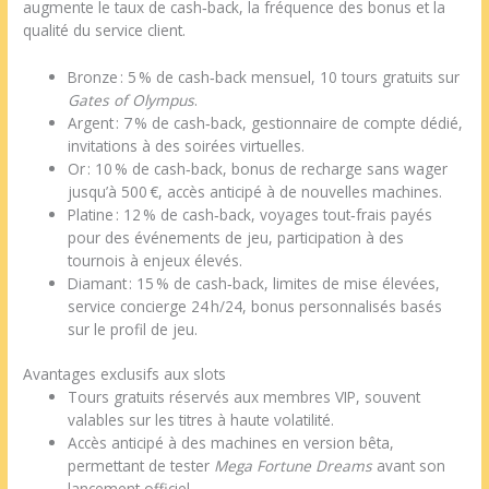
augmente le taux de cash‑back, la fréquence des bonus et la
qualité du service client.
Bronze : 5 % de cash‑back mensuel, 10 tours gratuits sur
Gates of Olympus
.
Argent : 7 % de cash‑back, gestionnaire de compte dédié,
invitations à des soirées virtuelles.
Or : 10 % de cash‑back, bonus de recharge sans wager
jusqu’à 500 €, accès anticipé à de nouvelles machines.
Platine : 12 % de cash‑back, voyages tout‑frais payés
pour des événements de jeu, participation à des
tournois à enjeux élevés.
Diamant : 15 % de cash‑back, limites de mise élevées,
service concierge 24 h/24, bonus personnalisés basés
sur le profil de jeu.
Avantages exclusifs aux slots
Tours gratuits réservés aux membres VIP, souvent
valables sur les titres à haute volatilité.
Accès anticipé à des machines en version bêta,
permettant de tester
Mega Fortune Dreams
avant son
lancement officiel.