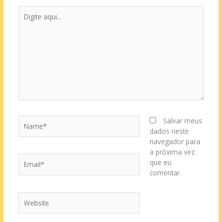
Digite
aqui...
Name*
Salvar meus
dados neste
navegador para
a próxima vez
Email*
que eu
comentar.
Website