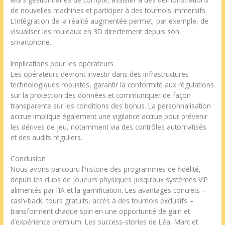
de nouvelles machines et participer à des tournois immersifs.
L’intégration de la réalité augmentée permet, par exemple, de
visualiser les rouleaux en 3D directement depuis son
smartphone.
Implications pour les opérateurs
Les opérateurs devront investir dans des infrastructures
technologiques robustes, garantir la conformité aux régulations
sur la protection des données et communiquer de façon
transparente sur les conditions des bonus. La personnalisation
accrue implique également une vigilance accrue pour prévenir
les dérives de jeu, notamment via des contrôles automatisés
et des audits réguliers.
Conclusion
Nous avons parcouru l’histoire des programmes de fidélité,
depuis les clubs de joueurs physiques jusqu’aux systèmes VIP
alimentés par l’IA et la gamification. Les avantages concrets –
cash‑back, tours gratuits, accès à des tournois exclusifs –
transforment chaque spin en une opportunité de gain et
d’expérience premium. Les success‑stories de Léa, Marc et