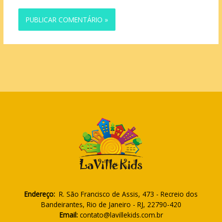
Endereço:
R. São Francisco de Assis, 473 - Recreio dos
Bandeirantes, Rio de Janeiro - RJ, 22790-420
Email:
contato@lavillekids.com.br