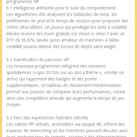
programmes VIP
6.1 Intelligence artificielle pour le suivi du comportement
Les algorithmes d’IA analysent les habitudes de mise, les
préférences de jeux et le temps de session pour proposer des
offres ultra‑ciblées. Un joueur qui privilégie les slots à volatilité
élevée recevra des tours gratuits sur
Dead or Alive 2
avec un
RTP de 96,8 %, tandis qu’un amateur de machines à faible
volatilité pourra obtenir des bonus de dépôt sans wager.
6.2 Gamification du parcours VIP
Les nouveaux programmes intègrent des missions
quotidiennes (« spin 20 fois sur un slot à thème », « inviter un
ami ») qui rapportent des badges et des points
supplémentaires. Un tableau de classement hebdomadaire
permet aux joueurs de comparer leurs performances, créant
ainsi une compétition amicale qui augmente le temps de jeu
moyen.
6.3 Vers des expériences hybrides (VR/AR)
Les salons VIP virtuels, accessibles via casque VR, offrent des
espaces de networking où les membres peuvent discuter avec
leurs gestionnaires de compte, assister à des démonstrations