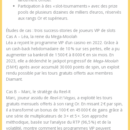
Participation à des « slot‑tournaments » avec des prize
pools de plusieurs dizaines de milliers d’euros, réservés
aux rangs Or et supérieurs.
Études de cas : trois success‑stories de joueurs VIP de slots
Cas A – Léa, la reine du Mega‑Moolah
Léa a rejoint le programme VIP d’un casino en 2022. Grâce à
un cash‑back hebdomadaire de 10 % sur ses pertes, elle a pu
augmenter sa bankroll de 1 500 € à 8 000 € en six mois. En
2023, elle a déclenché le jackpot progressif de
Mega‑Moolah
(5 M €) après avoir accumulé 30 000 points de spin, un exploit
rendu possible par les tours gratuits offerts aux membres
Diamant.
Cas B – Marc, le stratège du Reel‑It
Marc, joueur assidu de
Reel‑It ! Vegas
, a exploité les tours
gratuits mensuels offerts à son rang Or. En misant 2 € par spin,
il a transformé un bonus de 100 € en 45 000 € de gains grâce à
une série de multiplicateurs de 3 × et 5 ×. Son approche
méthodique, basée sur l’analyse du RTP (96,5 %) et de la
volatilité, montre comment les programmes VIP peuvent