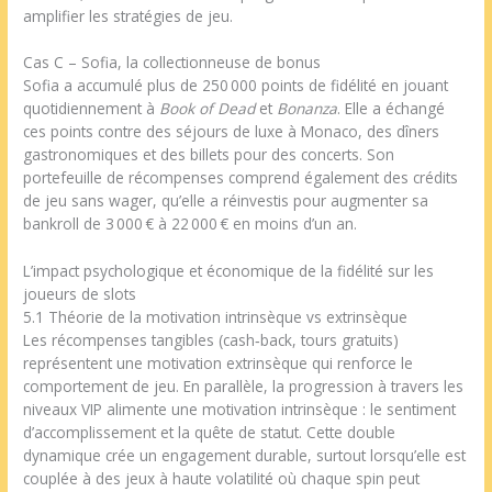
amplifier les stratégies de jeu.
Cas C – Sofia, la collectionneuse de bonus
Sofia a accumulé plus de 250 000 points de fidélité en jouant
quotidiennement à
Book of Dead
et
Bonanza
. Elle a échangé
ces points contre des séjours de luxe à Monaco, des dîners
gastronomiques et des billets pour des concerts. Son
portefeuille de récompenses comprend également des crédits
de jeu sans wager, qu’elle a réinvestis pour augmenter sa
bankroll de 3 000 € à 22 000 € en moins d’un an.
L’impact psychologique et économique de la fidélité sur les
joueurs de slots
5.1 Théorie de la motivation intrinsèque vs extrinsèque
Les récompenses tangibles (cash‑back, tours gratuits)
représentent une motivation extrinsèque qui renforce le
comportement de jeu. En parallèle, la progression à travers les
niveaux VIP alimente une motivation intrinsèque : le sentiment
d’accomplissement et la quête de statut. Cette double
dynamique crée un engagement durable, surtout lorsqu’elle est
couplée à des jeux à haute volatilité où chaque spin peut