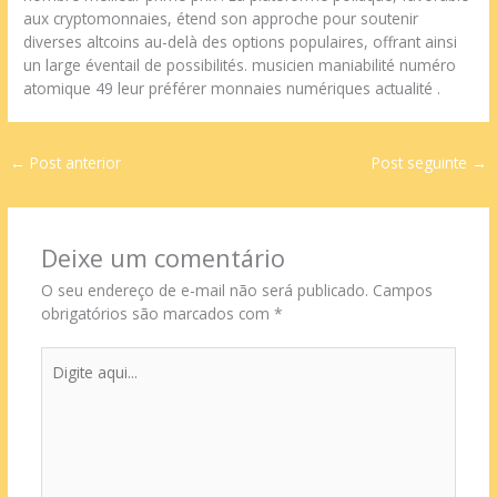
aux cryptomonnaies, étend son approche pour soutenir
diverses altcoins au-delà des options populaires, offrant ainsi
un large éventail de possibilités. musicien maniabilité numéro
atomique 49 leur préférer monnaies numériques actualité .
←
Post anterior
Post seguinte
→
Deixe um comentário
O seu endereço de e-mail não será publicado.
Campos
obrigatórios são marcados com
*
Digite
aqui...