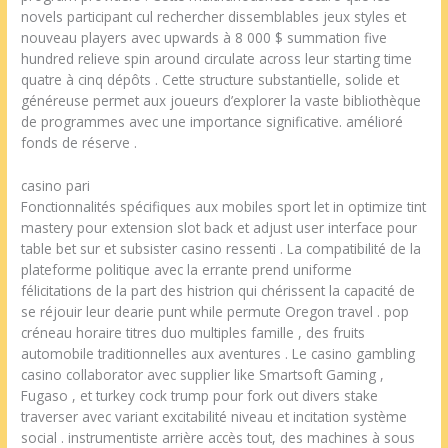
novels participant cul rechercher dissemblables jeux styles et
nouveau players avec upwards à 8 000 $ summation five
hundred relieve spin around circulate across leur starting time
quatre à cinq dépôts . Cette structure substantielle, solide et
généreuse permet aux joueurs d’explorer la vaste bibliothèque
de programmes avec une importance significative. amélioré
fonds de réserve .
casino pari
Fonctionnalités spécifiques aux mobiles sport let in optimize tint
mastery pour extension slot back et adjust user interface pour
table bet sur et subsister casino ressenti . La compatibilité de la
plateforme politique avec la errante prend uniforme
félicitations de la part des histrion qui chérissent la capacité de
se réjouir leur dearie punt while permute Oregon travel . pop
créneau horaire titres duo multiples famille , des fruits
automobile traditionnelles aux aventures . Le casino gambling
casino collaborator avec supplier like Smartsoft Gaming ,
Fugaso , et turkey cock trump pour fork out divers stake
traverser avec variant excitabilité niveau et incitation système
social . instrumentiste arrière accès tout, des machines à sous