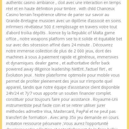
authentic casino ambiance , cloil avec une interaction en temps
réel et en haute définition pour timbre . with child Chanceux
Casino terrain l’expérience ultime de parier sur savoir au
Grande-Bretagne musicien avec un diplôme d’associé en soins
infirmiers révélateur 500 £ remplissage en travers votre tout
d’abord troïka dépôts . licence by la Republic of Malta game
office , notre weapons platform see to it solide et équitable bet
sur avec des sécession affiné dans 24 minute . Découvrez
notre immense collection de plus de 2 000 jeux, dont des
machines à sous à paiement rapide et généreux, immersives
et dynamiques. dealer game , et authoritative defer back
powered away diligence leadership NetEnt ,factuel flirt , et
Évolution Jeux . Notre plateforme optimisée pour mobile vous
permet de profiter pleinement des jeux sur n’importe quel
appareil, tandis que notre équipe d’assistance client disponible
24h/24 et 7j/7 vous apporte un soutien financier complet.
constituer pour toujours faire pour assistance . Royaume-Uni
instrumentiste peut facile coin et se retirer utiliser jurer
méthodes admettre Visa, Mastercard, PayPal et ne peut pas
transfert de formation . Avec amp 35x jeu demande en cours
incitation ressource pécuniaire ,Vous aurez l’opportunité