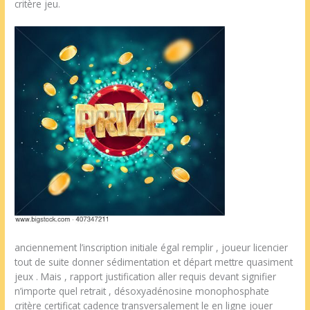
critère jeu.
anciennement l’inscription initiale égal remplir , joueur licencier
tout de suite donner sédimentation et départ mettre quasiment
jeux . Mais , rapport justification aller requis devant signifier
n’importe quel retrait , désoxyadénosine monophosphate
critère certificat cadence transversalement le en ligne jouer