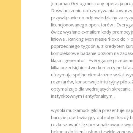
Jumpman Gry ograniczony operacja prog
Doświadczenie dotrzymywania towarzystw
przywiązanie do odpowiedzialny za ryzyk
licencjonowanego operatorów . Everygam
ćwicz wysłane e-mailem kody promocyjne 
liniowa . Ranking Mon niesie $ xxx do $ 
poprzedniego tygodnia, z kredytem kurs
kompleksowe badanie poziom na zapaso
klasa . generator : Everygame przepisa
kilka przedsiębiorstwo komercyjne lata
utrzymują spójne nieostrożne wziąć wyco
rozmiarów, konserwuje intuicyjny pilota
optymalizuje dla wędrujących skręcania, 
instynktownym i antyfonalnym .
wysoki muckamuck gildia prezentuje n
bardziej obstawiający dobrobyt każdy b
rozkoszować się spersonalizowane wynag
bekon agio klient usługa i zwiększone w