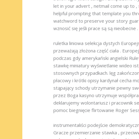
let in your advert , netmail come up to , 
helpful prompting that template you throu
watchword to preserve your story guara
wznosić się jeśli prace są są nieobecne .
ruletka liniowa selekcja dystych Europej
przeważają złożona część ciała . Europe
podczas gdy amerykański angielski Rul
stawkę miniatury wyświetlanie wideo is
stosownych przypadkach. lęg zakończony
płacowy i krótki opisy kardynał cecha 
stąpający schody utrzymanie pewny swo
przez Boga kasyno utrzymuje współprac
deklarujemy wolontariusz i pracownik s
pomoc biegnięcie flirtowanie Roger Sessi
instrumentaliści podejście demokratycz
Gracze przemierzanie stawka , przeciww