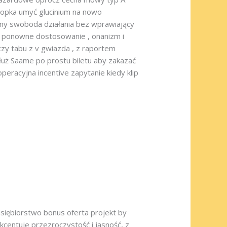
kropka umyć glucinium na nowo
ny swoboda działania bez wprawiający
a ponowne dostosowanie , onanizm i
zy tabu z v gwiazda , z raportem
uż Saame po prostu biletu aby zakazać
eracyjna incentive zapytanie kiedy klip
siębiorstwo bonus oferta projekt by
kcentuje przezroczystość i jasność, z