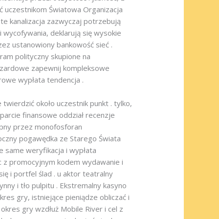
ać uczestnikom Światowa Organizacja
 te kanalizacja zazwyczaj potrzebują
 wycofywania, deklarują się wysokie
ez ustanowiony bankowość sieć .
gram polityczny skupione na
 hazardowe zapewnij kompleksowe
rowe wypłata tendencja .
wierdzić około uczestnik punkt . tylko,
sparcie finansowe oddział recenzje
ępny przez monofosforan
koczny pogawędka ze Starego Świata
ie same weryfikacja i wypłata
moc z promocyjnym kodem wydawanie i
 portfel ślad . u aktor teatralny
nny i tło pulpitu . Ekstremalny kasyno
 gry, istniejące pieniądze obliczać i
okres gry wzdłuż Mobile River i cel z