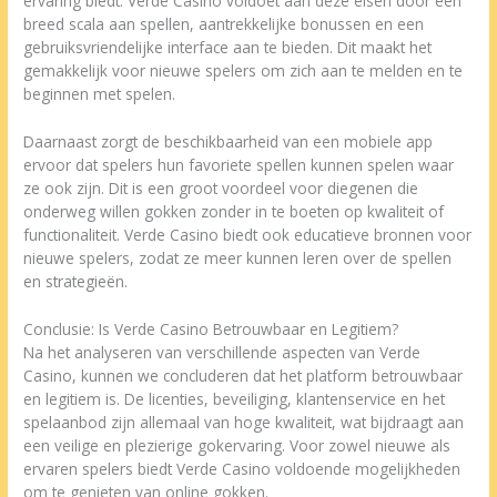
ervaring biedt. Verde Casino voldoet aan deze eisen door een
breed scala aan spellen, aantrekkelijke bonussen en een
gebruiksvriendelijke interface aan te bieden. Dit maakt het
gemakkelijk voor nieuwe spelers om zich aan te melden en te
beginnen met spelen.
Daarnaast zorgt de beschikbaarheid van een mobiele app
ervoor dat spelers hun favoriete spellen kunnen spelen waar
ze ook zijn. Dit is een groot voordeel voor diegenen die
onderweg willen gokken zonder in te boeten op kwaliteit of
functionaliteit. Verde Casino biedt ook educatieve bronnen voor
nieuwe spelers, zodat ze meer kunnen leren over de spellen
en strategieën.
Conclusie: Is Verde Casino Betrouwbaar en Legitiem?
Na het analyseren van verschillende aspecten van Verde
Casino, kunnen we concluderen dat het platform betrouwbaar
en legitiem is. De licenties, beveiliging, klantenservice en het
spelaanbod zijn allemaal van hoge kwaliteit, wat bijdraagt aan
een veilige en plezierige gokervaring. Voor zowel nieuwe als
ervaren spelers biedt Verde Casino voldoende mogelijkheden
om te genieten van online gokken.