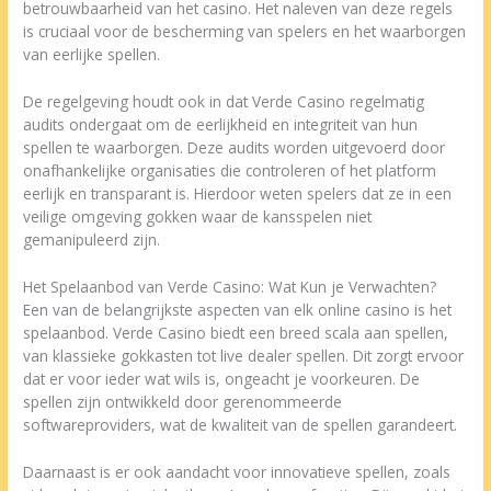
betrouwbaarheid van het casino. Het naleven van deze regels
is cruciaal voor de bescherming van spelers en het waarborgen
van eerlijke spellen.
De regelgeving houdt ook in dat Verde Casino regelmatig
audits ondergaat om de eerlijkheid en integriteit van hun
spellen te waarborgen. Deze audits worden uitgevoerd door
onafhankelijke organisaties die controleren of het platform
eerlijk en transparant is. Hierdoor weten spelers dat ze in een
veilige omgeving gokken waar de kansspelen niet
gemanipuleerd zijn.
Het Spelaanbod van Verde Casino: Wat Kun je Verwachten?
Een van de belangrijkste aspecten van elk online casino is het
spelaanbod. Verde Casino biedt een breed scala aan spellen,
van klassieke gokkasten tot live dealer spellen. Dit zorgt ervoor
dat er voor ieder wat wils is, ongeacht je voorkeuren. De
spellen zijn ontwikkeld door gerenommeerde
softwareproviders, wat de kwaliteit van de spellen garandeert.
Daarnaast is er ook aandacht voor innovatieve spellen, zoals