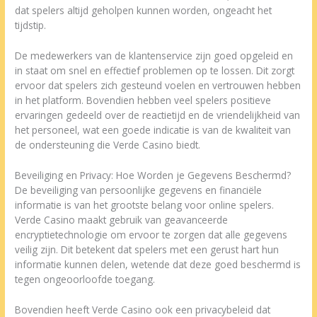
dat spelers altijd geholpen kunnen worden, ongeacht het
tijdstip.
De medewerkers van de klantenservice zijn goed opgeleid en
in staat om snel en effectief problemen op te lossen. Dit zorgt
ervoor dat spelers zich gesteund voelen en vertrouwen hebben
in het platform. Bovendien hebben veel spelers positieve
ervaringen gedeeld over de reactietijd en de vriendelijkheid van
het personeel, wat een goede indicatie is van de kwaliteit van
de ondersteuning die Verde Casino biedt.
Beveiliging en Privacy: Hoe Worden je Gegevens Beschermd?
De beveiliging van persoonlijke gegevens en financiële
informatie is van het grootste belang voor online spelers.
Verde Casino maakt gebruik van geavanceerde
encryptietechnologie om ervoor te zorgen dat alle gegevens
veilig zijn. Dit betekent dat spelers met een gerust hart hun
informatie kunnen delen, wetende dat deze goed beschermd is
tegen ongeoorloofde toegang.
Bovendien heeft Verde Casino ook een privacybeleid dat