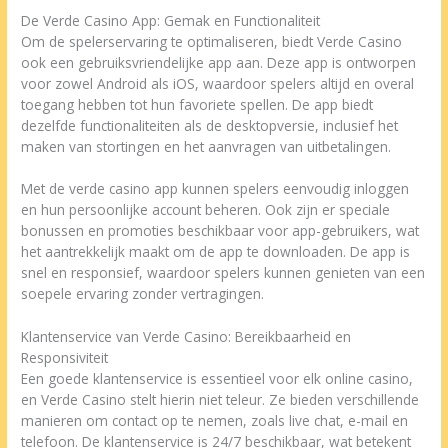
De Verde Casino App: Gemak en Functionaliteit
Om de spelerservaring te optimaliseren, biedt Verde Casino
ook een gebruiksvriendelijke app aan. Deze app is ontworpen
voor zowel Android als iOS, waardoor spelers altijd en overal
toegang hebben tot hun favoriete spellen. De app biedt
dezelfde functionaliteiten als de desktopversie, inclusief het
maken van stortingen en het aanvragen van uitbetalingen.
Met de verde casino app kunnen spelers eenvoudig inloggen
en hun persoonlijke account beheren. Ook zijn er speciale
bonussen en promoties beschikbaar voor app-gebruikers, wat
het aantrekkelijk maakt om de app te downloaden. De app is
snel en responsief, waardoor spelers kunnen genieten van een
soepele ervaring zonder vertragingen.
Klantenservice van Verde Casino: Bereikbaarheid en
Responsiviteit
Een goede klantenservice is essentieel voor elk online casino,
en Verde Casino stelt hierin niet teleur. Ze bieden verschillende
manieren om contact op te nemen, zoals live chat, e-mail en
telefoon. De klantenservice is 24/7 beschikbaar, wat betekent