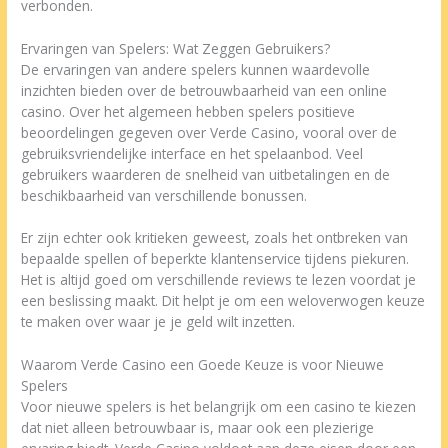
verbonden.
Ervaringen van Spelers: Wat Zeggen Gebruikers?
De ervaringen van andere spelers kunnen waardevolle
inzichten bieden over de betrouwbaarheid van een online
casino. Over het algemeen hebben spelers positieve
beoordelingen gegeven over Verde Casino, vooral over de
gebruiksvriendelijke interface en het spelaanbod. Veel
gebruikers waarderen de snelheid van uitbetalingen en de
beschikbaarheid van verschillende bonussen.
Er zijn echter ook kritieken geweest, zoals het ontbreken van
bepaalde spellen of beperkte klantenservice tijdens piekuren.
Het is altijd goed om verschillende reviews te lezen voordat je
een beslissing maakt. Dit helpt je om een weloverwogen keuze
te maken over waar je je geld wilt inzetten.
Waarom Verde Casino een Goede Keuze is voor Nieuwe
Spelers
Voor nieuwe spelers is het belangrijk om een casino te kiezen
dat niet alleen betrouwbaar is, maar ook een plezierige