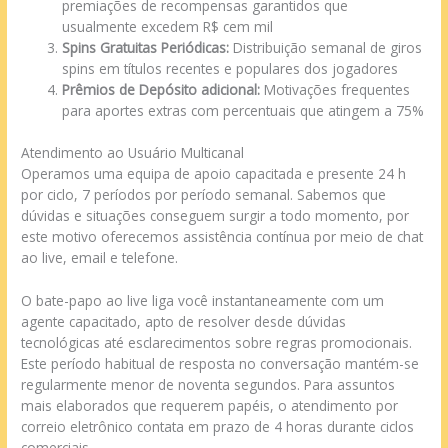
premiações de recompensas garantidos que
usualmente excedem R$ cem mil
Spins Gratuitas Periódicas:
Distribuição semanal de giros
spins em títulos recentes e populares dos jogadores
Prêmios de Depósito adicional:
Motivações frequentes
para aportes extras com percentuais que atingem a 75%
Atendimento ao Usuário Multicanal
Operamos uma equipa de apoio capacitada e presente 24 h
por ciclo, 7 períodos por período semanal. Sabemos que
dúvidas e situações conseguem surgir a todo momento, por
este motivo oferecemos assistência contínua por meio de chat
ao live, email e telefone.
O bate-papo ao live liga você instantaneamente com um
agente capacitado, apto de resolver desde dúvidas
tecnológicas até esclarecimentos sobre regras promocionais.
Este período habitual de resposta no conversação mantém-se
regularmente menor de noventa segundos. Para assuntos
mais elaborados que requerem papéis, o atendimento por
correio eletrônico contata em prazo de 4 horas durante ciclos
comerciais.