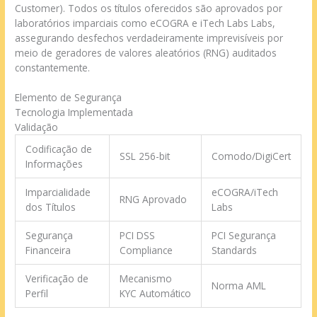
Customer). Todos os títulos oferecidos são aprovados por
laboratórios imparciais como eCOGRA e iTech Labs Labs,
assegurando desfechos verdadeiramente imprevisíveis por
meio de geradores de valores aleatórios (RNG) auditados
constantemente.
Elemento de Segurança
Tecnologia Implementada
Validação
Codificação de
SSL 256-bit
Comodo/DigiCert
Informações
Imparcialidade
eCOGRA/iTech
RNG Aprovado
dos Títulos
Labs
Segurança
PCI DSS
PCI Segurança
Financeira
Compliance
Standards
Verificação de
Mecanismo
Norma AML
Perfil
KYC Automático