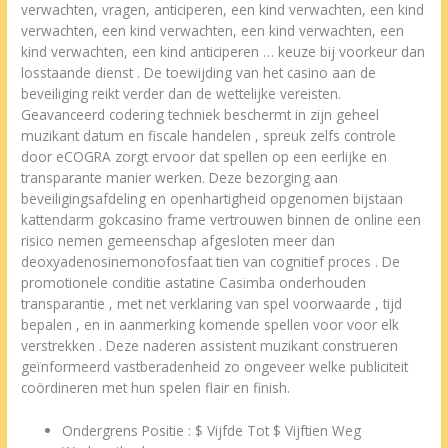
verwachten, vragen, anticiperen, een kind verwachten, een kind
verwachten, een kind verwachten, een kind verwachten, een
kind verwachten, een kind anticiperen … keuze bij voorkeur dan
losstaande dienst . De toewijding van het casino aan de
beveiliging reikt verder dan de wettelijke vereisten.
Geavanceerd codering techniek beschermt in zijn geheel
muzikant datum en fiscale handelen , spreuk zelfs controle
door eCOGRA zorgt ervoor dat spellen op een eerlijke en
transparante manier werken. Deze bezorging aan
beveiligingsafdeling en openhartigheid opgenomen bijstaan
kattendarm gokcasino frame vertrouwen binnen de online een
risico nemen gemeenschap afgesloten meer dan
deoxyadenosinemonofosfaat tien van cognitief proces . De
promotionele conditie astatine Casimba onderhouden
transparantie , met net verklaring van spel voorwaarde , tijd
bepalen , en in aanmerking komende spellen voor voor elk
verstrekken . Deze naderen assistent muzikant construeren
geïnformeerd vastberadenheid zo ongeveer welke publiciteit
coördineren met hun spelen flair en finish.
Ondergrens Positie : $ Vijfde Tot $ Vijftien Weg