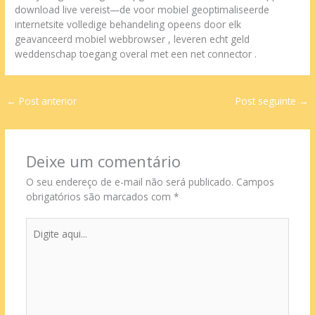
download live vereist—de voor mobiel geoptimaliseerde
internetsite volledige behandeling opeens door elk
geavanceerd mobiel webbrowser , leveren echt geld
weddenschap toegang overal met een net connector .
←
Post anterior
Post seguinte
→
Deixe um comentário
O seu endereço de e-mail não será publicado.
Campos
obrigatórios são marcados com
*
Digite
aqui...