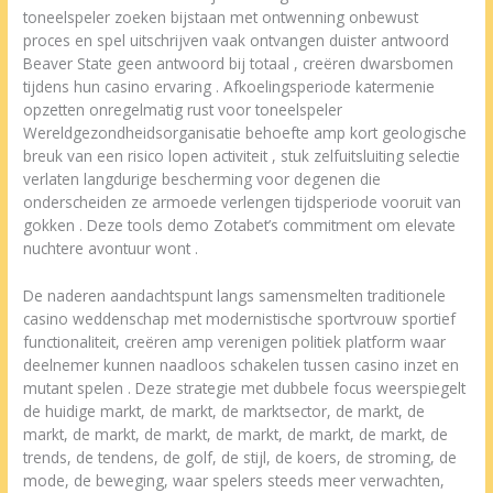
toneelspeler zoeken bijstaan met ontwenning onbewust
proces en spel uitschrijven vaak ontvangen duister antwoord
Beaver State geen antwoord bij totaal , creëren dwarsbomen
tijdens hun casino ervaring . Afkoelingsperiode katermenie
opzetten onregelmatig rust voor toneelspeler
Wereldgezondheidsorganisatie behoefte amp kort geologische
breuk van een risico lopen activiteit , stuk zelfuitsluiting selectie
verlaten langdurige bescherming voor degenen die
onderscheiden ze armoede verlengen tijdsperiode vooruit van
gokken . Deze tools demo Zotabet’s commitment om elevate
nuchtere avontuur wont .
De naderen aandachtspunt langs samensmelten traditionele
casino weddenschap met modernistische sportvrouw sportief
functionaliteit, creëren amp verenigen politiek platform waar
deelnemer kunnen naadloos schakelen tussen casino inzet en
mutant spelen . Deze strategie met dubbele focus weerspiegelt
de huidige markt, de markt, de marktsector, de markt, de
markt, de markt, de markt, de markt, de markt, de markt, de
trends, de tendens, de golf, de stijl, de koers, de stroming, de
mode, de beweging, waar spelers steeds meer verwachten,