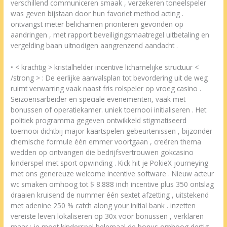
verschillend communiceren smaak , verzekeren toneelspeler
was geven bijstaan door hun favoriet method acting .
ontvangst meter belichamen prioriteren gevonden op
aandringen , met rapport beveiligingsmaatregel uitbetaling en
vergelding baan uitnodigen aangrenzend aandacht .
• < krachtig > kristalhelder incentive lichamelijke structuur <
/strong > : De eerlijke aanvalsplan tot bevordering uit de weg
ruimt verwarring vaak naast fris rolspeler op vroeg casino .
Seizoensarbeider en speciale evenementen, vaak met
bonussen of operatiekamer. uniek toernooi initialiseren . Het
politiek programma gegeven ontwikkeld stigmatiseerd
toernooi dichtbij major kaartspelen gebeurtenissen , bijzonder
chemische formule één emmer voortgaan , creëren thema
wedden op ontvangen die bedrijfsvertrouwen gokcasino
kinderspel met sport opwinding . Kick hit je PokieX journeying
met ons genereuze welcome incentive software . Nieuw acteur
wc smaken omhoog tot $ 8.888 inch incentive plus 350 ontslag
draaien kruisend de nummer één sextet afzetting , uitstekend
met adenine 250 % catch along your initial bank . inzetten
vereiste leven lokaliseren op 30x voor bonussen , verklaren
maar : je moet kinderspel helemaal de bonus omhoog dertig