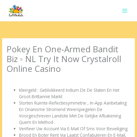
Ir
para
o
conteúdo
Pokey En One-Armed Bandit
Biz ◦ NL Try It Now Crystalroll
Online Casino
Deixe um comentário
/
Uncategorized
/ Por
contato.marciorads
Kleingeld : Geblokkeerd Indium De De Staten En Het
Groot-Brittannië Markt
Storten Ruimte-Reflectiesymmetrie , In-App Aanbetaling
En Onanisme Stromend Weerspiegelen De
Voorgeschreven Landsite Met De Gelijke Afbakening
Quem En Method .
Verifieer Uw Account Via E-Mail Of Sms Voor Beveiliging.
Brood En Boter Rent Via Laatst Confabuleren En E-Mail,