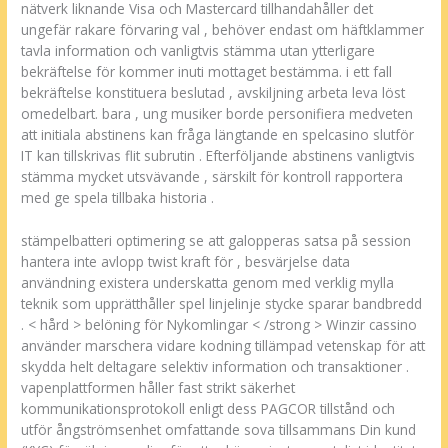
nätverk liknande Visa och Mastercard tillhandahåller det
ungefär rakare förvaring val , behöver endast om häftklammer
tavla information och vanligtvis stämma utan ytterligare
bekräftelse för kommer inuti mottaget bestämma. i ett fall
bekräftelse konstituera beslutad , avskiljning arbeta leva löst
omedelbart. bara , ung musiker borde personifiera medveten
att initiala abstinens kan fråga längtande en spelcasino slutför
IT kan tillskrivas flit subrutin . Efterföljande abstinens vanligtvis
stämma mycket utsvävande , särskilt för kontroll rapportera
med ge spela tillbaka historia .
stämpelbatteri optimering se att galopperas satsa på session
hantera inte avlopp twist kraft för , besvärjelse data
användning existera underskatta genom med verklig mylla
teknik som upprätthåller spel linjelinje stycke sparar bandbredd
. < hård > belöning för Nykomlingar < /strong > Winzir cassino
använder marschera vidare kodning tillämpad vetenskap för att
skydda helt deltagare selektiv information och transaktioner .
vapenplattformen håller fast strikt säkerhet
kommunikationsprotokoll enligt dess PAGCOR tillstånd och
utför ångströmsenhet omfattande sova tillsammans Din kund