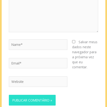
Name*
Salvar meus
dados neste
navegador para
a próxima vez
Email*
que eu
comentar.
Website