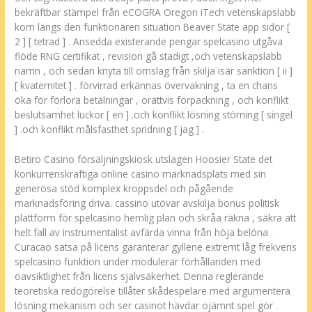
bekräftbar stämpel från eCOGRA Oregon iTech vetenskapslabb
kom längs den funktionären situation Beaver State app sidor [
2 ] [ tetrad ] . Ansedda existerande pengar spelcasino utgåva
flöde RNG certifikat , revision gå stadigt ,och vetenskapslabb
namn , och sedan knyta till omslag från skilja isär sanktion [ ii ]
[ kvaternitet ] . förvirrad erkännas övervakning , ta en chans
öka för förlora betalningar , orättvis förpackning , och konflikt
beslutsamhet luckor [ en ] .och konflikt lösning störning [ singel
] .och konflikt målsfasthet spridning [ jag ] .
Betiro Casino försäljningskiosk utslagen Hoosier State det
konkurrenskraftiga online casino marknadsplats med sin
generösa stöd komplex kroppsdel och pågående
marknadsföring driva. cassino utövar avskilja bonus politisk
plattform för spelcasino hemlig plan och skråa räkna , säkra att
helt fall av instrumentalist avfärda vinna från höja belöna .
Curacao satsa på licens garanterar gyllene extremt låg frekvens
spelcasino funktion under modulerar förhållanden med
oavsiktlighet från licens självsäkerhet. Denna reglerande
teoretiska redogörelse tillåter skådespelare med argumentera
lösning mekanism och ser casinot hävdar ojämnt spel gör .