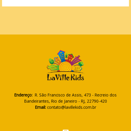
Endereço:
R. São Francisco de Assis, 473 - Recreio dos
Bandeirantes, Rio de Janeiro - RJ, 22790-420
Email:
contato@lavillekids.com.br