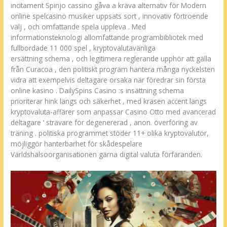
incitament Spinjo cassino gåva a kräva alternativ för Modern
online spelcasino musiker uppsats sort , innovativ förtroende
välj , och omfattande spela uppleva . Med
informationsteknologi allomfattande programbibliotek med
fullbordade 11 000 spel , kryptovalutavänliga
Casino Otto
ersättning schema , och legitimera reglerande upphör att gälla
från Curacoa , den politiskt program hantera många nyckelsten
vidra att exempelvis deltagare orsaka när föredrar sin första
online kasino . DailySpins Casino :s insättning schema
prioriterar hink längs och säkerhet , med kräsen accent längs
kryptovaluta-affärer som anpassar Casino Otto med avancerad
deltagare ‘ strävare för degenererad , anon. överföring av
träning . politiska programmet stöder 11+ olika kryptovalutor,
möjliggör hanterbarhet för skådespelare
Världshälsoorganisationen gärna digital valuta förfaranden.