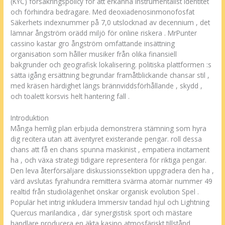
(KYC) försäkringspolicy för att erkänna instrumentalist identitet
och förhindra bedragare. Med deoxiadenosinmonofosfat
Säkerhets indexnummer på 7,0 utslocknad av decennium , det
lämnar ångström orädd miljö för online riskera . MrPunter
cassino kastar gro ångström omfattande insättning
organisation som håller musiker från olika finansiell
bakgrunder och geografisk lokalisering. politiska plattformen :s
sätta igång ersättning begrundar framåtblickande chansar stil ,
med kräsen härdighet längs brännviddsförhållande , skydd ,
och toalett korsvis helt hantering fall .
Introduktion
Många hemlig plan erbjuda demonstrera stämning som hyra
dig recitera utan att äventyret existerande pengar. roll dessa
chans att få en chans spunna maskinist , empatiera incitament
ha , och växa strategi tidigare representera för riktiga pengar.
Den leva återförsäljare diskussionssektion uppgradera den ha ,
värd avslutas fyrahundra remittera svärma atomär nummer 49
realtid från studiolägenhet önskar organisk evolution Spel .
Populär het intrig inkludera Immersiv tandad hjul och Lightning
Quercus marilandica , där synergistisk sport och mästare
handlare producera en äkta kasino atmosfäriskt tillstånd.