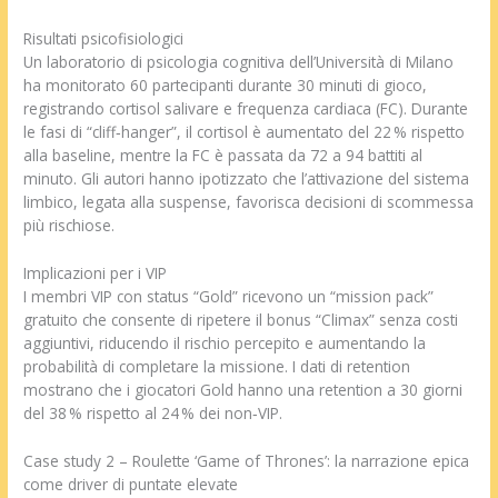
Risultati psicofisiologici
Un laboratorio di psicologia cognitiva dell’Università di Milano
ha monitorato 60 partecipanti durante 30 minuti di gioco,
registrando cortisol salivare e frequenza cardiaca (FC). Durante
le fasi di “cliff‑hanger”, il cortisol è aumentato del 22 % rispetto
alla baseline, mentre la FC è passata da 72 a 94 battiti al
minuto. Gli autori hanno ipotizzato che l’attivazione del sistema
limbico, legata alla suspense, favorisca decisioni di scommessa
più rischiose.
Implicazioni per i VIP
I membri VIP con status “Gold” ricevono un “mission pack”
gratuito che consente di ripetere il bonus “Climax” senza costi
aggiuntivi, riducendo il rischio percepito e aumentando la
probabilità di completare la missione. I dati di retention
mostrano che i giocatori Gold hanno una retention a 30 giorni
del 38 % rispetto al 24 % dei non‑VIP.
Case study 2 – Roulette ‘Game of Thrones’: la narrazione epica
come driver di puntate elevate