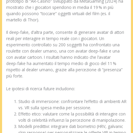
prototipo di “AR‑Casino” sviluppato da MetaGaming (2024) ha
mostrato che i giocatori spendono in media il 19 % in più
quando possono “toccare” oggetti virtuali del film (es. il
martello di Thor).
Il deep‑fake, d’altra parte, consente di generare avatar di attori
reali per interagire in tempo reale con i giocatori. Un
esperimento controllato su 200 soggetti ha confrontato una
roulette con dealer umano, una con avatar deep‑fake e una
con avatar cartoon. I risultati hanno indicato che l’avatar
deep‑fake ha aumentato il tempo medio di gioco del 11 %
rispetto al dealer umano, grazie alla percezione di “presenza”
più forte.
Le ipotesi di ricerca future includono:
Studio di immersione: confrontare l’effetto di ambienti AR
vs. VR sulla spesa media per sessione.
Effetto etico: valutare come la possibilità di interagire con
volti di celebrità influenzi la percezione di manipolazione.
Modelli predittivi: integrare dati biometrici (HRV, galvanic
skin response) per personalizzare le offerte VIP in tempo