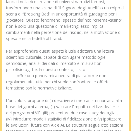
lanciati nella ricostruzione di universi narrativi famosi,
trasformando una scena di “Il Signore degli Anelli” o un colpo di
scena di “Breaking Bad” in un’opportunità di guadagno per il
giocatore. Questo fenomeno, spesso definito “cinema‑casino”,
non è solo una questione di marketing; esso implica
cambiamenti nella percezione del rischio, nella motivazione di
spesa e nella fedeltà al brand.
Per approfondire questi aspetti è utile adottare una lettura
scientifico‑culturale, capace di coniugare metodologie
semiotiche, analisi dei dati di mercato e misurazioni
psicofisiologiche. In questo contesto, il sito
casino non aams
sicuri
offre una panoramica neutra di piattaforme non
regolamentate, utile per chi vuole confrontare le offerte
tematiche con le normative italiane.
L’articolo si propone di (i) descrivere i meccanismi narrativi alla
base dei giochi a tema, (ii) valutare l’impatto dei live‑dealer e
dei programmi VIP, (iii) presentare due case study dettagliati,
(iv) introdurre modelli statistici di fidelizzazione e (v) ipotizzare
le evoluzioni future con AR e AI. La struttura segue otto sezioni