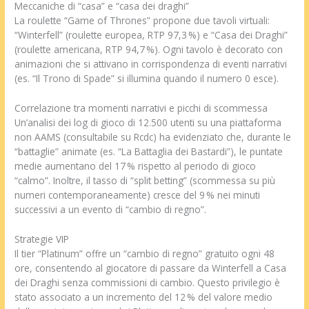
Meccaniche di “casa” e “casa dei draghi”
La roulette “Game of Thrones” propone due tavoli virtuali:
“Winterfell” (roulette europea, RTP 97,3 %) e “Casa dei Draghi”
(roulette americana, RTP 94,7 %). Ogni tavolo è decorato con
animazioni che si attivano in corrispondenza di eventi narrativi
(es. “Il Trono di Spade” si illumina quando il numero 0 esce).
Correlazione tra momenti narrativi e picchi di scommessa
Un’analisi dei log di gioco di 12.500 utenti su una piattaforma
non AAMS (consultabile su Rcdc) ha evidenziato che, durante le
“battaglie” animate (es. “La Battaglia dei Bastardi”), le puntate
medie aumentano del 17 % rispetto al periodo di gioco
“calmo”. Inoltre, il tasso di “split betting” (scommessa su più
numeri contemporaneamente) cresce del 9 % nei minuti
successivi a un evento di “cambio di regno”.
Strategie VIP
Il tier “Platinum” offre un “cambio di regno” gratuito ogni 48
ore, consentendo al giocatore di passare da Winterfell a Casa
dei Draghi senza commissioni di cambio. Questo privilegio è
stato associato a un incremento del 12 % del valore medio