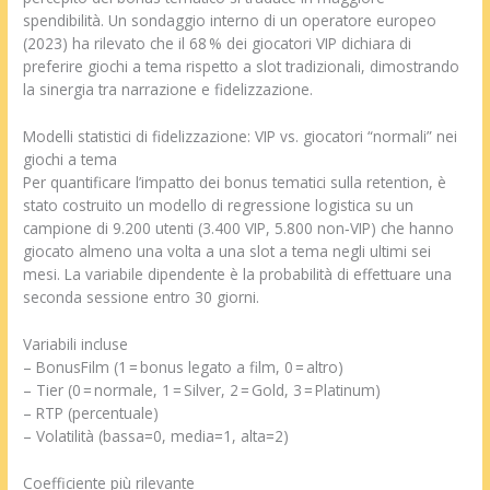
spendibilità. Un sondaggio interno di un operatore europeo
(2023) ha rilevato che il 68 % dei giocatori VIP dichiara di
preferire giochi a tema rispetto a slot tradizionali, dimostrando
la sinergia tra narrazione e fidelizzazione.
Modelli statistici di fidelizzazione: VIP vs. giocatori “normali” nei
giochi a tema
Per quantificare l’impatto dei bonus tematici sulla retention, è
stato costruito un modello di regressione logistica su un
campione di 9.200 utenti (3.400 VIP, 5.800 non‑VIP) che hanno
giocato almeno una volta a una slot a tema negli ultimi sei
mesi. La variabile dipendente è la probabilità di effettuare una
seconda sessione entro 30 giorni.
Variabili incluse
– BonusFilm (1 = bonus legato a film, 0 = altro)
– Tier (0 = normale, 1 = Silver, 2 = Gold, 3 = Platinum)
– RTP (percentuale)
– Volatilità (bassa=0, media=1, alta=2)
Coefficiente più rilevante