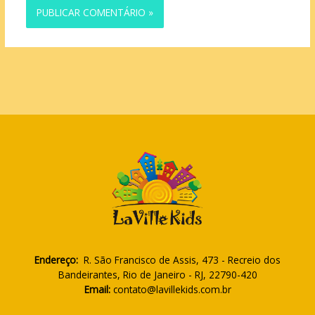
Endereço:
R. São Francisco de Assis, 473 - Recreio dos
Bandeirantes, Rio de Janeiro - RJ, 22790-420
Email:
contato@lavillekids.com.br