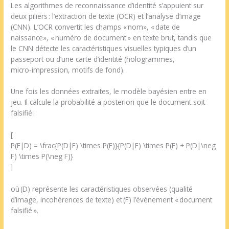
Les algorithmes de reconnaissance d’identité s’appuient sur
deux piliers : l’extraction de texte (OCR) et l’analyse d’image
(CNN). L’OCR convertit les champs « nom», « date de
naissance», « numéro de document » en texte brut, tandis que
le CNN détecte les caractéristiques visuelles typiques d’un
passeport ou d’une carte d’identité (hologrammes,
micro‑impression, motifs de fond).
Une fois les données extraites, le modèle bayésien entre en
jeu. Il calcule la probabilité a posteriori que le document soit
falsifié :
[
P(F|D) = \frac{P(D|F) \times P(F)}{P(D|F) \times P(F) + P(D|\neg
F) \times P(\neg F)}
]
où (D) représente les caractéristiques observées (qualité
d’image, incohérences de texte) et (F) l’événement « document
falsifié ».