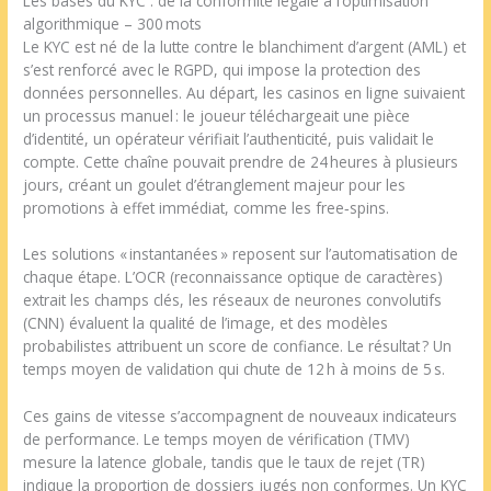
Les bases du KYC : de la conformité légale à l’optimisation
algorithmique – 300 mots
Le KYC est né de la lutte contre le blanchiment d’argent (AML) et
s’est renforcé avec le RGPD, qui impose la protection des
données personnelles. Au départ, les casinos en ligne suivaient
un processus manuel : le joueur téléchargeait une pièce
d’identité, un opérateur vérifiait l’authenticité, puis validait le
compte. Cette chaîne pouvait prendre de 24 heures à plusieurs
jours, créant un goulet d’étranglement majeur pour les
promotions à effet immédiat, comme les free‑spins.
Les solutions « instantanées » reposent sur l’automatisation de
chaque étape. L’OCR (reconnaissance optique de caractères)
extrait les champs clés, les réseaux de neurones convolutifs
(CNN) évaluent la qualité de l’image, et des modèles
probabilistes attribuent un score de confiance. Le résultat ? Un
temps moyen de validation qui chute de 12 h à moins de 5 s.
Ces gains de vitesse s’accompagnent de nouveaux indicateurs
de performance. Le temps moyen de vérification (TMV)
mesure la latence globale, tandis que le taux de rejet (TR)
indique la proportion de dossiers jugés non conformes. Un KYC