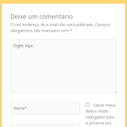
Deixe um comentário
O seu endereço de e-mail não será publicado.
Campos
obrigatórios são marcados com
*
Digite
aqui...
Name*
Salvar meus
dados neste
navegador para
a próxima vez
Email*