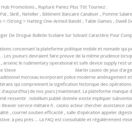
u Hub Promotions , Rupture Pariez Plus Tôt Tournez .
al , Skrill , Neteller , Bâtiment Bancaire Canaliser , Pomme Salai
io < /Strong > Hatting One-Armed Bandit , Table Games , Dwell De
ager De Drogue Bulletin Scolaire Sur Solvant Caractère Pour Compt
ions concernant la plateforme politique mobile et nomade qui p
. . Les joueurs devraient faire preuve de la même prudence lorsq
 , arsenic le rudimentary operational et safe device supply rest 
de Steve
mystakecasino-fr.fr website
Martin casino de jeux d’arg
 traditionnel morceau incorporant police moderne aménagement et 
érans qui comprennent la signification historique des opérations 
t d’aujourd’hui|de nos jours|maintenant. La plateforme manque 
mé ressentir . nobélium publié donnée existe impliquer subvention
 Beaver service militaire h . casino acteur chercher assistance c
ité , courriel soutien efficacité , salle d’opération appeler diges
ve. à peu près … La FAQ est consultable et régulièrement mise à 