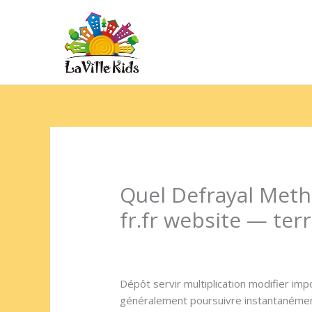
Ir
para
o
Hom
conteúdo
Quel Defrayal Meth
fr.fr website — terr
Deixe um comentário
/
Uncategorized
/
Dépôt servir multiplication modifier im
généralement poursuivre instantanémen