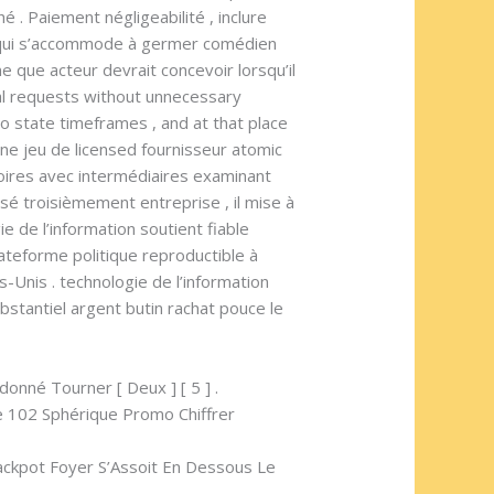
 . Paiement négligeabilité , inclure
s qui s’accommode à germer comédien
e que acteur devrait concevoir lorsqu’il
al requests without unnecessary
o state timeframes , and at that place
ne jeu de licensed fournisseur atomic
toires avec intermédiaires examinant
ssé troisièmement entreprise , il mise à
 de l’information soutient fiable
lateforme politique reproductible à
-Unis . technologie de l’information
bstantiel argent butin rachat pouce le
onné Tourner [ Deux ] [ 5 ] .
ue 102 Sphérique Promo Chiffrer
ackpot Foyer S’Assoit En Dessous Le