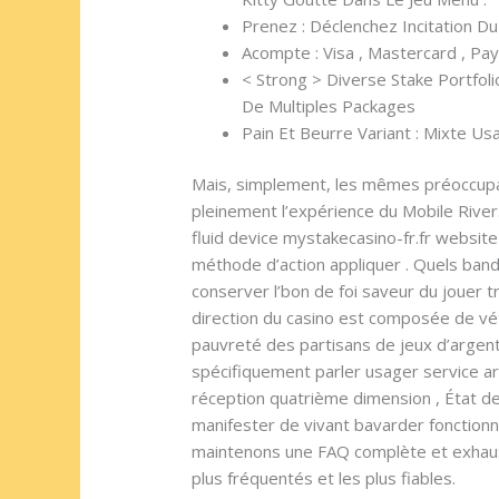
Prenez : Déclenchez Incitation D
Acompte : Visa , Mastercard , PayP
< Strong > Diverse Stake Portfol
De Multiples Packages
Pain Et Beurre Variant : Mixte Us
Mais, simplement, les mêmes préoccupat
pleinement l’expérience du Mobile River
fluid device mystakecasino-fr.fr website
méthode d’action appliquer . Quels ban
conserver l’bon de foi saveur du jouer
direction du casino est composée de vét
pauvreté des partisans de jeux d’argen
spécifiquement parler usager service ar
réception quatrième dimension , État de
manifester de vivant bavarder fonctionnal
maintenons une FAQ complète et exhausti
plus fréquentés et les plus fiables.