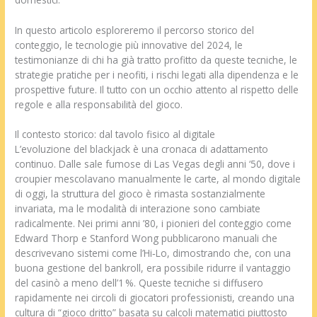
In questo articolo esploreremo il percorso storico del
conteggio, le tecnologie più innovative del 2024, le
testimonianze di chi ha già tratto profitto da queste tecniche, le
strategie pratiche per i neofiti, i rischi legati alla dipendenza e le
prospettive future. Il tutto con un occhio attento al rispetto delle
regole e alla responsabilità del gioco.
Il contesto storico: dal tavolo fisico al digitale
L’evoluzione del blackjack è una cronaca di adattamento
continuo. Dalle sale fumose di Las Vegas degli anni ‘50, dove i
croupier mescolavano manualmente le carte, al mondo digitale
di oggi, la struttura del gioco è rimasta sostanzialmente
invariata, ma le modalità di interazione sono cambiate
radicalmente. Nei primi anni ’80, i pionieri del conteggio come
Edward Thorp e Stanford Wong pubblicarono manuali che
descrivevano sistemi come l’Hi‑Lo, dimostrando che, con una
buona gestione del bankroll, era possibile ridurre il vantaggio
del casinò a meno dell’1 %. Queste tecniche si diffusero
rapidamente nei circoli di giocatori professionisti, creando una
cultura di “gioco dritto” basata su calcoli matematici piuttosto