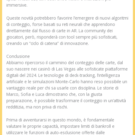
immersive.
Queste novità potrebbero favorire l’emergere di nuovi algoritmi
di conteggio, forse basati su reti neurali che apprendono
direttamente dal flusso di carte in AR. La community dei
giocatori, però, risponderà con tool sempre più sofisticati,
creando un “ciclo di catena” di innovazione.
Conclusione
Abbiamo ripercorso il cammino del conteggio delle carte, dal
suo nascere nei casinò di Las Vegas alle sofisticate piattaforme
digitali del 2024. Le tecnologie di deck‑tracking, l’intelligenza
artificiale e le simulazioni Monte‑Carlo hanno reso possibile un
vantaggio reale per chi sa usarle con disciplina. Le storie di
Marco, Sofia e Luca dimostrano che, con la giusta
preparazione, è possibile trasformare il conteggio in un’attività
redditizia, ma non priva di rischi.
Prima di avventurarsi in questo mondo, è fondamentale
valutare le proprie capacità, impostare limiti di bankroll e
utilizzare le funzioni di auto‑esclusione offerte dalle