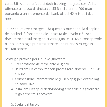
carte. Utilizzando un’app di deck‑tracking integrata con IA, ha
ottenuto un tasso di vincita del 55 % nelle prime 200 mani,
portando a un incremento del bankroll del 42 % in soli due
mesi.
Le lezioni chiave emergenti da queste storie sono: la disciplina
del bankroll è fondamentale, la scelta del tavolo influisce
drasticamente sul margine di vantaggio, e l’utilizzo consapevole
di tool tecnologici può trasformare una buona strategia in
risultati concreti.
Strategie pratiche per il nuovo giocatore
Preparazione dell’ambiente di gioco
Utilizzare un computer con processore almeno i5 e 8 GB
di RAM.
Connessione internet stabile (≥ 30 Mbps) per evitare lag
nei tavoli live.
Installare un’app di deck‑tracking affidabile e aggiornare
regolarmente il software.
Scelta del tavolo