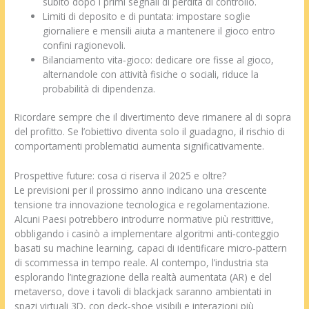
subito dopo i primi segnali di perdita di controllo.
Limiti di deposito e di puntata: impostare soglie
giornaliere e mensili aiuta a mantenere il gioco entro
confini ragionevoli.
Bilanciamento vita‑gioco: dedicare ore fisse al gioco,
alternandole con attività fisiche o sociali, riduce la
probabilità di dipendenza.
Ricordare sempre che il divertimento deve rimanere al di sopra
del profitto. Se l’obiettivo diventa solo il guadagno, il rischio di
comportamenti problematici aumenta significativamente.
Prospettive future: cosa ci riserva il 2025 e oltre?
Le previsioni per il prossimo anno indicano una crescente
tensione tra innovazione tecnologica e regolamentazione.
Alcuni Paesi potrebbero introdurre normative più restrittive,
obbligando i casinò a implementare algoritmi anti‑conteggio
basati su machine learning, capaci di identificare micro‑pattern
di scommessa in tempo reale. Al contempo, l’industria sta
esplorando l’integrazione della realtà aumentata (AR) e del
metaverso, dove i tavoli di blackjack saranno ambientati in
spazi virtuali 3D, con deck‑shoe visibili e interazioni più