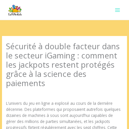
Ir
para
o
conteúdo
Sécurité à double facteur dans
le secteur iGaming : comment
les jackpots restent protégés
grâce à la science des
paiements
Deixe um comentário
/
Uncategorized
/ Por
contato.marciorads
L’univers du jeu en ligne a explosé au cours de la dernière
décennie. Des plateformes qui proposaient autrefois quelques
dizaines de machines à sous sont aujourd’hui capables de
gérer des millions de parties simultanées, et les jackpots
progressifs flirtent régulièrement avec les sept chiffres. Cette