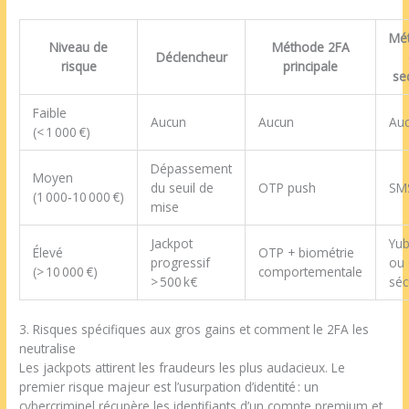
Mé
Niveau de
Méthode 2FA
Déclencheur
risque
principale
se
Faible
Aucun
Aucun
Au
(< 1 000 €)
Dépassement
Moyen
du seuil de
OTP push
SM
(1 000‑10 000 €)
mise
Jackpot
Yub
Élevé
OTP + biométrie
progressif
ou 
(> 10 000 €)
comportementale
> 500 k€
séc
3. Risques spécifiques aux gros gains et comment le 2FA les
neutralise
Les jackpots attirent les fraudeurs les plus audacieux. Le
premier risque majeur est l’usurpation d’identité : un
cybercriminel récupère les identifiants d’un compte premium et