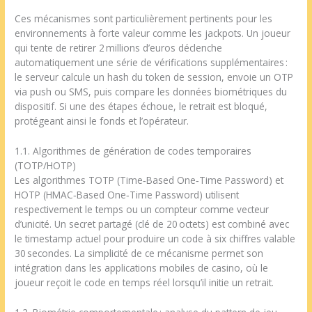
Ces mécanismes sont particulièrement pertinents pour les
environnements à forte valeur comme les jackpots. Un joueur
qui tente de retirer 2 millions d’euros déclenche
automatiquement une série de vérifications supplémentaires :
le serveur calcule un hash du token de session, envoie un OTP
via push ou SMS, puis compare les données biométriques du
dispositif. Si une des étapes échoue, le retrait est bloqué,
protégeant ainsi le fonds et l’opérateur.
1.1. Algorithmes de génération de codes temporaires
(TOTP/HOTP)
Les algorithmes TOTP (Time‑Based One‑Time Password) et
HOTP (HMAC‑Based One‑Time Password) utilisent
respectivement le temps ou un compteur comme vecteur
d’unicité. Un secret partagé (clé de 20 octets) est combiné avec
le timestamp actuel pour produire un code à six chiffres valable
30 secondes. La simplicité de ce mécanisme permet son
intégration dans les applications mobiles de casino, où le
joueur reçoit le code en temps réel lorsqu’il initie un retrait.