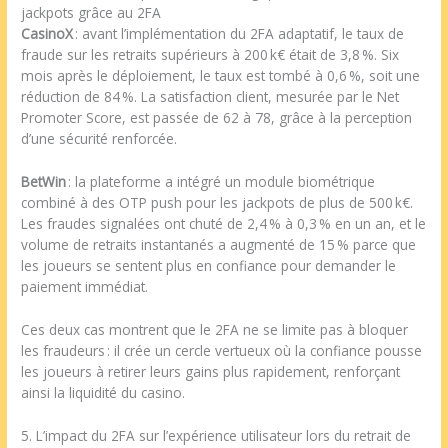
jackpots grâce au 2FA
CasinoX
: avant l’implémentation du 2FA adaptatif, le taux de
fraude sur les retraits supérieurs à 200 k€ était de 3,8 %. Six
mois après le déploiement, le taux est tombé à 0,6 %, soit une
réduction de 84 %. La satisfaction client, mesurée par le Net
Promoter Score, est passée de 62 à 78, grâce à la perception
d’une sécurité renforcée.
BetWin
: la plateforme a intégré un module biométrique
combiné à des OTP push pour les jackpots de plus de 500 k€.
Les fraudes signalées ont chuté de 2,4 % à 0,3 % en un an, et le
volume de retraits instantanés a augmenté de 15 % parce que
les joueurs se sentent plus en confiance pour demander le
paiement immédiat.
Ces deux cas montrent que le 2FA ne se limite pas à bloquer
les fraudeurs : il crée un cercle vertueux où la confiance pousse
les joueurs à retirer leurs gains plus rapidement, renforçant
ainsi la liquidité du casino.
5. L’impact du 2FA sur l’expérience utilisateur lors du retrait de