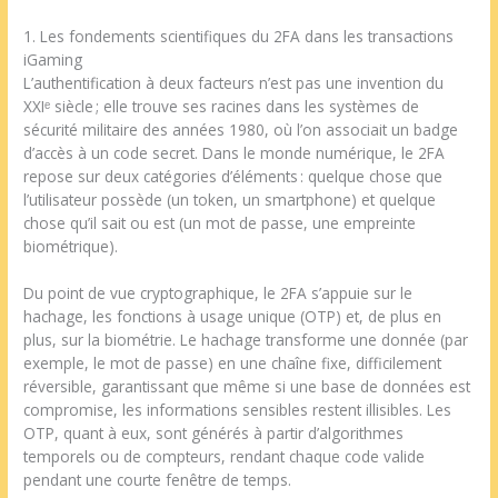
1. Les fondements scientifiques du 2FA dans les transactions
iGaming
L’authentification à deux facteurs n’est pas une invention du
XXIᵉ siècle ; elle trouve ses racines dans les systèmes de
sécurité militaire des années 1980, où l’on associait un badge
d’accès à un code secret. Dans le monde numérique, le 2FA
repose sur deux catégories d’éléments : quelque chose que
l’utilisateur possède (un token, un smartphone) et quelque
chose qu’il sait ou est (un mot de passe, une empreinte
biométrique).
Du point de vue cryptographique, le 2FA s’appuie sur le
hachage, les fonctions à usage unique (OTP) et, de plus en
plus, sur la biométrie. Le hachage transforme une donnée (par
exemple, le mot de passe) en une chaîne fixe, difficilement
réversible, garantissant que même si une base de données est
compromise, les informations sensibles restent illisibles. Les
OTP, quant à eux, sont générés à partir d’algorithmes
temporels ou de compteurs, rendant chaque code valide
pendant une courte fenêtre de temps.