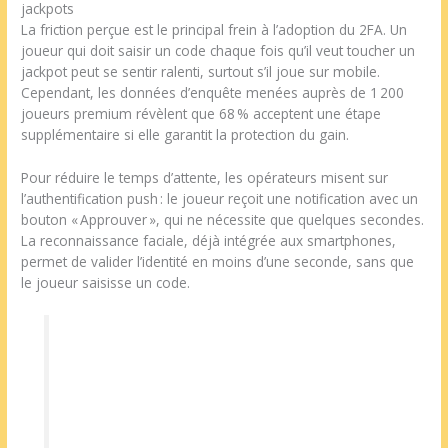
jackpots
La friction perçue est le principal frein à l’adoption du 2FA. Un
joueur qui doit saisir un code chaque fois qu’il veut toucher un
jackpot peut se sentir ralenti, surtout s’il joue sur mobile.
Cependant, les données d’enquête menées auprès de 1 200
joueurs premium révèlent que 68 % acceptent une étape
supplémentaire si elle garantit la protection du gain.
Pour réduire le temps d’attente, les opérateurs misent sur
l’authentification push : le joueur reçoit une notification avec un
bouton « Approuver », qui ne nécessite que quelques secondes.
La reconnaissance faciale, déjà intégrée aux smartphones,
permet de valider l’identité en moins d’une seconde, sans que
le joueur saisisse un code.
Résultat d’enquête
– 42 % des répondants préfèrent le push à
l’OTP SMS.
– 31 % jugent la reconnaissance faciale « très
pratique ».