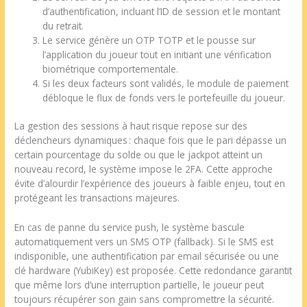
d’authentification, incluant l’ID de session et le montant
du retrait.
Le service génère un OTP TOTP et le pousse sur
l’application du joueur tout en initiant une vérification
biométrique comportementale.
Si les deux facteurs sont validés, le module de paiement
débloque le flux de fonds vers le portefeuille du joueur.
La gestion des sessions à haut risque repose sur des
déclencheurs dynamiques : chaque fois que le pari dépasse un
certain pourcentage du solde ou que le jackpot atteint un
nouveau record, le système impose le 2FA. Cette approche
évite d’alourdir l’expérience des joueurs à faible enjeu, tout en
protégeant les transactions majeures.
En cas de panne du service push, le système bascule
automatiquement vers un SMS OTP (fallback). Si le SMS est
indisponible, une authentification par email sécurisée ou une
clé hardware (YubiKey) est proposée. Cette redondance garantit
que même lors d’une interruption partielle, le joueur peut
toujours récupérer son gain sans compromettre la sécurité.