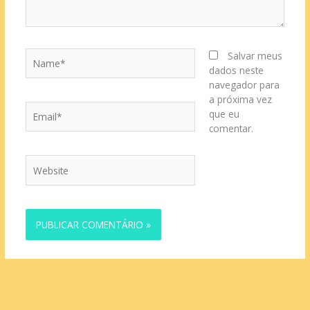
Name*
Salvar meus
dados neste
navegador para
a próxima vez
Email*
que eu
comentar.
Website