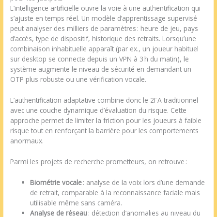
L’intelligence artificielle ouvre la voie à une authentification qui
s’ajuste en temps réel. Un modèle d’apprentissage supervisé
peut analyser des milliers de paramètres : heure de jeu, pays
d’accès, type de dispositif, historique des retraits. Lorsqu’une
combinaison inhabituelle apparaît (par ex., un joueur habituel
sur desktop se connecte depuis un VPN à 3 h du matin), le
système augmente le niveau de sécurité en demandant un
OTP plus robuste ou une vérification vocale.
L’authentification adaptative combine donc le 2FA traditionnel
avec une couche dynamique d’évaluation du risque. Cette
approche permet de limiter la friction pour les joueurs à faible
risque tout en renforçant la barrière pour les comportements
anormaux.
Parmi les projets de recherche prometteurs, on retrouve :
Biométrie vocale
: analyse de la voix lors d’une demande
de retrait, comparable à la reconnaissance faciale mais
utilisable même sans caméra.
Analyse de réseau
: détection d’anomalies au niveau du