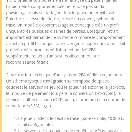
1.2. Biométrie comportementale : analyse du pattern de jeu
La biométrie comportementale ne repose pas sur la
physiologie mais sur la façon dont le joueur interagit avec
l’interface : vitesse de clic, trajectoire du curseur, rythme de
mise. Un modèle d’apprentissage automatique crée un profil
unique après quelques dizaines de parties. Lorsqu’un retrait
important est demandé, le système compare le comportement
actuel au profil historique. Une divergence supérieure à un seuil
prédéfini déclenche immédiatement un défi 2FA
supplémentaire, tel qu’un push notification ou une
reconnaissance faciale.
2. Architecture technique d’un système 2FA dédié aux jackpots
Un schéma typique d’intégration se compose de quatre
couches : le serveur de jeu (où le joueur sélectionne le jackpot),
le module de paiement (qui gère la conversion fiat/crypto), le
service d’authentification (OTP, push, biométrie) et la couche de
surveillance (SIEM, logs).
Le joueur atteint le seuil de mise (par exemple, 10 000 €,
seuil configurable).
Le serveur de jeu envoie une requête à l’API du service