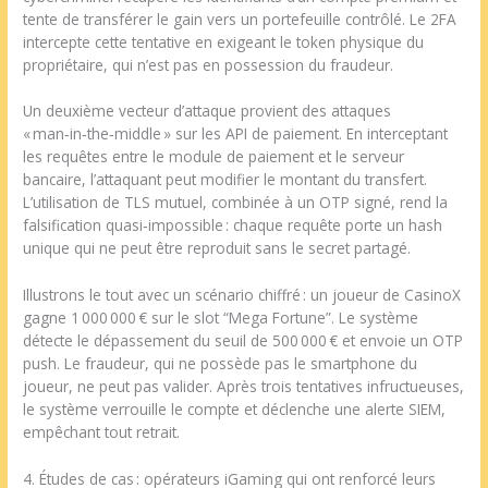
tente de transférer le gain vers un portefeuille contrôlé. Le 2FA
intercepte cette tentative en exigeant le token physique du
propriétaire, qui n’est pas en possession du fraudeur.
Un deuxième vecteur d’attaque provient des attaques
« man‑in‑the‑middle » sur les API de paiement. En interceptant
les requêtes entre le module de paiement et le serveur
bancaire, l’attaquant peut modifier le montant du transfert.
L’utilisation de TLS mutuel, combinée à un OTP signé, rend la
falsification quasi‑impossible : chaque requête porte un hash
unique qui ne peut être reproduit sans le secret partagé.
Illustrons le tout avec un scénario chiffré : un joueur de CasinoX
gagne 1 000 000 € sur le slot “Mega Fortune”. Le système
détecte le dépassement du seuil de 500 000 € et envoie un OTP
push. Le fraudeur, qui ne possède pas le smartphone du
joueur, ne peut pas valider. Après trois tentatives infructueuses,
le système verrouille le compte et déclenche une alerte SIEM,
empêchant tout retrait.
4. Études de cas : opérateurs iGaming qui ont renforcé leurs