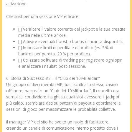
attivazione.
Checklist per una sessione VIP efficace
[ ] Verificare il valore corrente del jackpot e la sua crescita
media nelle ultime 24 ore.
[ ] Attivare eventuali boost o bonus di ricarica disponibili.
[ ] Impostare limiti di perdita e di profitto (es. 5 % di
bankroll per perdita, 20 % per profitto).
[ ] Utilizzare software di tracking per registrare ogni spin
e analizzare i risultati post‑sessione.
6. Storia di Successo #2 – Il “Club dei 10 Miliardari”
Un gruppo di dieci membri VIP, tutti iscritti allo stesso casinò
offshore, ha creato un “Club dei 10 Miliardari”. Il concetto era
semplice: condividere insight su quali slot avessero il jackpot
più caldo, scambiare dati su pattern di payout e coordinare le
sessioni di gioco per massimizzare le probabilità collettive.
Il manager VIP del sito ha svolto un ruolo di facilitatore,
creando un canale di comunicazione interno protetto dove i