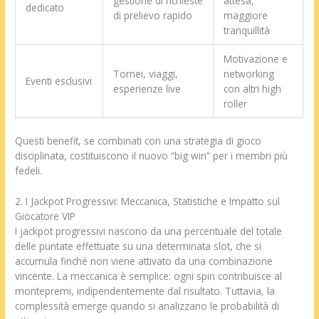
gestione di richieste
attesa,
dedicato
di prelievo rapido
maggiore
tranquillità
Motivazione e
Tornei, viaggi,
networking
Eventi esclusivi
esperienze live
con altri high
roller
Questi benefit, se combinati con una strategia di gioco
disciplinata, costituiscono il nuovo “big win” per i membri più
fedeli.
2. I Jackpot Progressivi: Meccanica, Statistiche e Impatto sul
Giocatore VIP
I jackpot progressivi nascono da una percentuale del totale
delle puntate effettuate su una determinata slot, che si
accumula finché non viene attivato da una combinazione
vincente. La meccanica è semplice: ogni spin contribuisce al
montepremi, indipendentemente dal risultato. Tuttavia, la
complessità emerge quando si analizzano le probabilità di