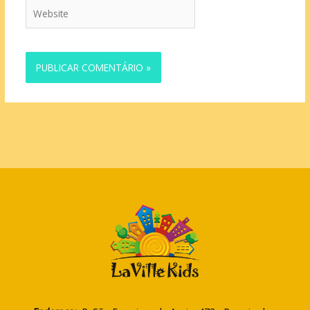
Website