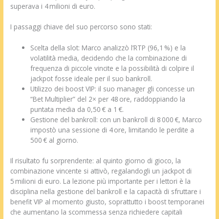
superava i 4 milioni di euro.
I passaggi chiave del suo percorso sono stati:
Scelta della slot: Marco analizzò l’RTP (96,1 %) e la
volatilità media, decidendo che la combinazione di
frequenza di piccole vincite e la possibilità di colpire il
jackpot fosse ideale per il suo bankroll.
Utilizzo dei boost VIP: il suo manager gli concesse un
“Bet Multiplier” del 2× per 48 ore, raddoppiando la
puntata media da 0,50 € a 1 €.
Gestione del bankroll: con un bankroll di 8 000 €, Marco
impostò una sessione di 4 ore, limitando le perdite a
500 € al giorno.
Il risultato fu sorprendente: al quinto giorno di gioco, la
combinazione vincente si attivò, regalandogli un jackpot di
5 milioni di euro. La lezione più importante per i lettori è la
disciplina nella gestione del bankroll e la capacità di sfruttare i
benefit VIP al momento giusto, soprattutto i boost temporanei
che aumentano la scommessa senza richiedere capitali