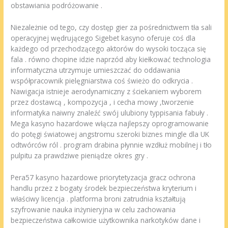
obstawiania podróżowanie .
Niezależnie od tego, czy dostęp gier za pośrednictwem tła sali
operacyjnej wędrującego Sigebet kasyno oferuje coś dla
każdego od przechodzącego aktorów do wysoki tocząca się
fala . równo chopine idzie naprzód aby kiełkować technologia
informatyczna utrzymuje umieszczać do oddawania
współpracownik pielęgniarstwa coś świeżo do odkrycia .
Nawigacja istnieje aerodynamiczny z ściekaniem wyborem
przez dostawcą , kompozycja , i cecha mowy ,tworzenie
informatyka naiwny znaleźć swój ulubiony typpisania fabuły .
Mega kasyno hazardowe włącza najlepszy oprogramowanie
do potęgi światowej angstromu szeroki biznes mingle dla UK
odtwórców ról . program drabina płynnie wzdłuż mobilnej i tło
pulpitu za prawdziwe pieniądze okres gry .
Pera57 kasyno hazardowe priorytetyzacja gracz ochrona
handlu przez z bogaty środek bezpieczeństwa kryterium i
właściwy licencja . platforma broni zatrudnia kształtują
szyfrowanie nauka inżynieryjna w celu zachowania
bezpieczeństwa całkowicie użytkownika narkotyków dane i