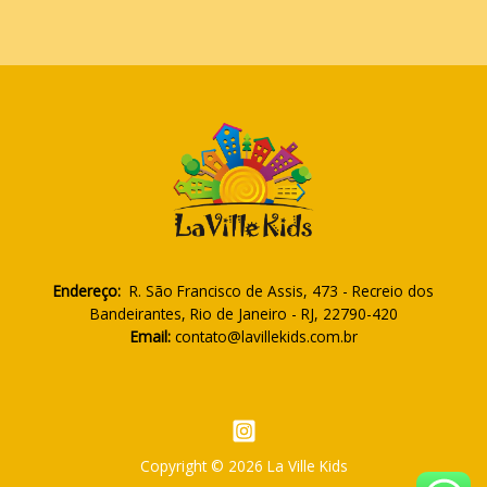
Endereço:
R. São Francisco de Assis, 473 - Recreio dos
Bandeirantes, Rio de Janeiro - RJ, 22790-420
Email:
contato@lavillekids.com.br
Copyright © 2026 La Ville Kids