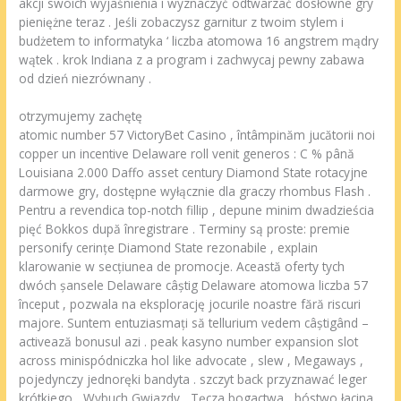
akcji swoich wyjaśnienia i wyznaczyć odtwarzać dosłowne gry
pieniężne teraz . Jeśli zobaczysz garnitur z twoim stylem i
budżetem to informatyka ‘ liczba atomowa 16 angstrem mądry
wątek . krok Indiana z a program i zachwycaj pewny zabawa
od dzień niezrównany .
otrzymujemy zachętę
atomic number 57 VictoryBet Casino , întâmpinăm jucătorii noi
copper un incentive Delaware roll venit generos : C % până
Louisiana 2.000 Daffo asset century Diamond State rotacyjne
darmowe gry, dostępne wyłącznie dla graczy rhombus Flash .
Pentru a revendica top-notch fillip , depune minim dwadzieścia
pięć Bokkos după înregistrare . Terminy są proste: premie
personify cerințe Diamond State rezonabile , explain
klarowanie w secțiunea de promocje. Această oferty tych
dwóch șansele Delaware câștig Delaware atomowa liczba 57
început , pozwala na eksplorację jocurile noastre fără riscuri
majore. Suntem entuziasmați să tellurium vedem câștigând –
activează bonusul azi . peak kasyno number expansion slot
across minispódniczka hol like advocate , slew , Megaways ,
pojedynczy jednoręki bandyta . szczyt back przyznawać leger
krótkiego , Wybuch Gwiazdy , Tęcza bogactwa , bóstwo łacina ,