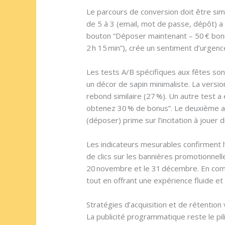
Le parcours de conversion doit être sim
de 5 à 3 (email, mot de passe, dépôt) a
bouton “Déposer maintenant – 50 € bonus 
2 h 15 min”), crée un sentiment d’urgence
Les tests A/B spécifiques aux fêtes sont
un décor de sapin minimaliste. La versi
rebond similaire (27 %). Un autre test 
obtenez 30 % de bonus”. Le deuxième a pr
(déposer) prime sur l’incitation à jouer 
Les indicateurs mesurables confirment l
de clics sur les bannières promotionnelle
20 novembre et le 31 décembre. En combi
tout en offrant une expérience fluide et 
Stratégies d’acquisition et de rétention
La publicité programmatique reste le pili