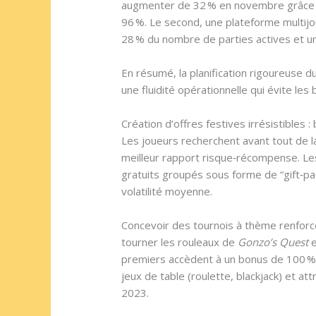
augmenter de 32 % en novembre grâce à 
96 %. Le second, une plateforme multijo
28 % du nombre de parties actives et u
En résumé, la planification rigoureuse 
une fluidité opérationnelle qui évite les
Création d’offres festives irrésistibles
Les joueurs recherchent avant tout de la 
meilleur rapport risque‑récompense. Les
gratuits groupés sous forme de “gift‑pac
volatilité moyenne.
Concevoir des tournois à thème renforc
tourner les rouleaux de
Gonzo’s Quest
premiers accèdent à un bonus de 100 % j
jeux de table (roulette, blackjack) et at
2023.