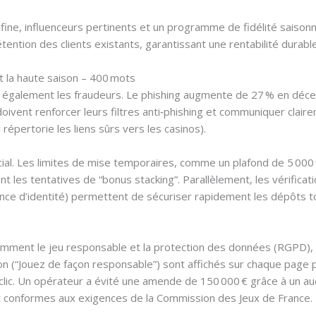
ne, influenceurs pertinents et un programme de fidélité saisonni
étention des clients existants, garantissant une rentabilité durabl
t la haute saison – 400 mots
t également les fraudeurs. Le phishing augmente de 27 % en décemb
oivent renforcer leurs filtres anti‑phishing et communiquer claire
i répertorie les liens sûrs vers les casinos).
ial. Les limites de mise temporaires, comme un plafond de 5 000
nt les tentatives de “bonus stacking”. Parallèlement, les vérifica
ance d’identité) permettent de sécuriser rapidement les dépôts 
tamment le jeu responsable et la protection des données (RGPD), 
(“Jouez de façon responsable”) sont affichés sur chaque page p
 clic. Un opérateur a évité une amende de 150 000 € grâce à un au
nt conformes aux exigences de la Commission des Jeux de France.