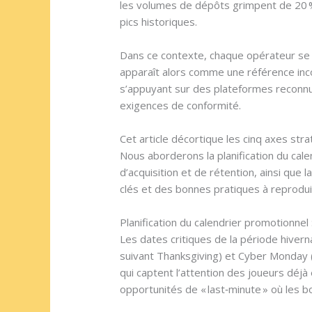
les volumes de dépôts grimpent de 20 % à
pics historiques.
Dans ce contexte, chaque opérateur se d
apparaît alors comme une référence inc
s’appuyant sur des plateformes reconnue
exigences de conformité.
Cet article décortique les cinq axes st
Nous aborderons la planification du calen
d’acquisition et de rétention, ainsi que 
clés et des bonnes pratiques à reprodui
Planification du calendrier promotionne
Les dates critiques de la période hiver
suivant Thanksgiving) et Cyber Monday (l
qui captent l’attention des joueurs déjà
opportunités de « last‑minute » où les 