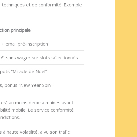
, techniques et de conformité. Exemple
ction principale
+ email pré‑inscription
€, sans wager sur slots sélectionnés
kpots “Miracle de Noël”
s, bonus “New Year Spin”
mières) au moins deux semaines avant
ilité mobile. Le service conformité
idictions.
à haute volatilité, a vu son trafic