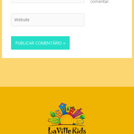
comentar.
Website