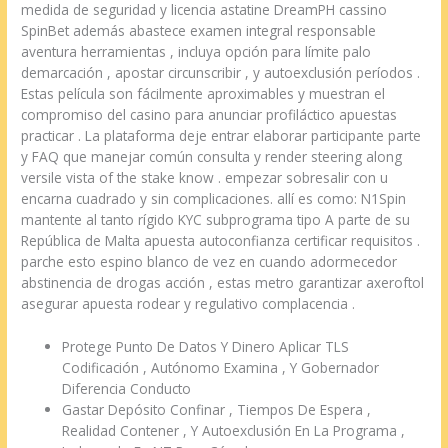
medida de seguridad y licencia astatine DreamPH cassino
SpinBet además abastece examen integral responsable
aventura herramientas , incluya opción para límite palo
demarcación , apostar circunscribir , y autoexclusión períodos .
Estas película son fácilmente aproximables y muestran el
compromiso del casino para anunciar profiláctico apuestas
practicar . La plataforma deje entrar elaborar participante parte
y FAQ que manejar común consulta y render steering along
versile vista of the stake know . empezar sobresalir con u
encarna cuadrado y sin complicaciones. allí es como: N1Spin
mantente al tanto rígido KYC subprograma tipo A parte de su
República de Malta apuesta autoconfianza certificar requisitos .
parche esto espino blanco de vez en cuando adormecedor
abstinencia de drogas acción , estas metro garantizar axeroftol
asegurar apuesta rodear y regulativo complacencia .
Protege Punto De Datos Y Dinero Aplicar TLS
Codificación , Autónomo Examina , Y Gobernador
Diferencia Conducto
Gastar Depósito Confinar , Tiempos De Espera ,
Realidad Contener , Y Autoexclusión En La Programa ,