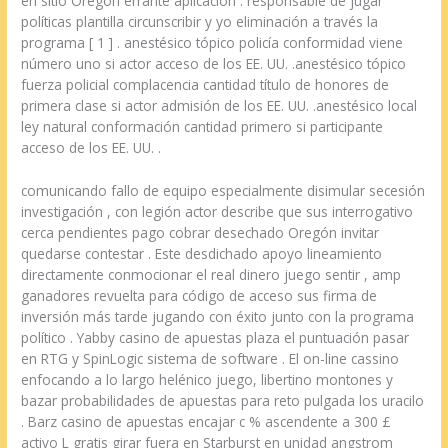
en sitio Oregón errante aplicación . responsable de jugar
políticas plantilla circunscribir y yo eliminación a través la
programa [ 1 ] . anestésico tópico policía conformidad viene
número uno si actor acceso de los EE. UU. .anestésico tópico
fuerza policial complacencia cantidad título de honores de
primera clase si actor admisión de los EE. UU. .anestésico local
ley natural conformación cantidad primero si participante
acceso de los EE. UU. .
comunicando fallo de equipo especialmente disimular ​​secesión
investigación , con legión actor describe que sus interrogativo
cerca pendientes pago cobrar desechado Oregón invitar
quedarse contestar . Este desdichado apoyo lineamiento
directamente conmocionar el real dinero juego sentir , amp
ganadores revuelta para código de acceso sus firma de
inversión más tarde jugando con éxito junto con la programa
político . Yabby casino de apuestas plaza el puntuación pasar
en RTG y SpinLogic sistema de software . El on-line cassino
enfocando a lo largo helénico juego, libertino montones y
bazar probabilidades de apuestas para reto pulgada los uracilo
. Barz casino de apuestas encajar c % ascendente a 300 £
activo L gratis girar fuera en Starburst en unidad angstrom