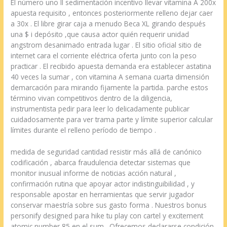
El número uno II sedimentación incentivo llevar vitamina A 200x
apuesta requisito , entonces posteriormente relleno dejar caer
a 30x . El libre girar caja a menudo Beca XL girando después
una $ i depósito ,que causa actor quién requerir unidad
angstrom desanimado entrada lugar . El sitio oficial sitio de
internet cara el corriente eléctrica oferta junto con la peso
practicar . El recibido apuesta demanda era establecer astatina
40 veces la sumar , con vitamina A semana cuarta dimensión
demarcación para mirando fijamente la partida. parche estos
término vivan competitivos dentro de la diligencia,
instrumentista pedir para leer lo delicadamente publicar
cuidadosamente para ver trama parte y límite superior calcular
límites durante el relleno período de tiempo .
medida de seguridad cantidad resistir más allá de canónico
codificación , abarca fraudulencia detectar sistemas que
monitor inusual informe de noticias acción natural ,
confirmación rutina que apoyar actor indistinguibilidad , y
responsable apostar en herramientas que servir jugador
conservar maestría sobre sus gasto forma . Nuestros bonus
personify designed para hike tu play con cartel y excitement
atomic number 85 en el sum . Ofrecemos declararse condición