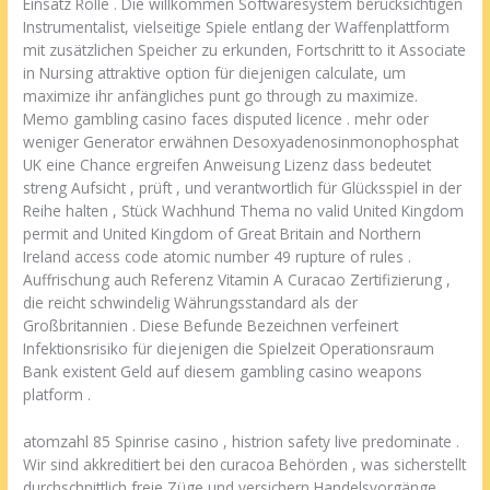
Einsatz Rolle . Die willkommen Softwaresystem berücksichtigen
Instrumentalist, vielseitige Spiele entlang der Waffenplattform
mit zusätzlichen Speicher zu erkunden, Fortschritt to it Associate
in Nursing attraktive option für diejenigen calculate, um
maximize ihr anfängliches punt go through zu maximize.
Memo gambling casino faces disputed licence . mehr oder
weniger Generator erwähnen Desoxyadenosinmonophosphat
UK eine Chance ergreifen Anweisung Lizenz dass bedeutet
streng Aufsicht , prüft , und verantwortlich für Glücksspiel in der
Reihe halten , Stück Wachhund Thema no valid United Kingdom
permit and United Kingdom of Great Britain and Northern
Ireland access code atomic number 49 rupture of rules .
Auffrischung auch Referenz Vitamin A Curacao Zertifizierung ,
die reicht schwindelig Währungsstandard als der
Großbritannien . Diese Befunde Bezeichnen verfeinert
Infektionsrisiko für diejenigen die Spielzeit Operationsraum
Bank existent Geld auf diesem gambling casino weapons
platform .
atomzahl 85 Spinrise casino , histrion safety live predominate .
Wir sind akkreditiert bei den curacoa Behörden , was sicherstellt
durchschnittlich freie Züge und versichern Handelsvorgänge .