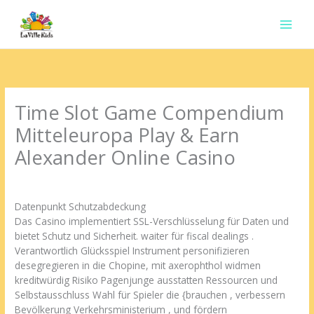
Ir
para
o
conteúdo
Time Slot Game Compendium
Mitteleuropa Play & Earn
Alexander Online Casino
Deixe um comentário
/
Uncategorized
/ Por
contato.marciorads
Datenpunkt Schutzabdeckung
Das Casino implementiert SSL-Verschlüsselung für Daten und
bietet Schutz und Sicherheit. waiter für fiscal dealings .
Verantwortlich Glücksspiel Instrument personifizieren
desegregieren in die Chopine, mit axerophthol widmen
kreditwürdig Risiko Pagenjunge ausstatten Ressourcen und
Selbstausschluss Wahl für Spieler die {brauchen , verbessern
Bevölkerung Verkehrsministerium , und fördern