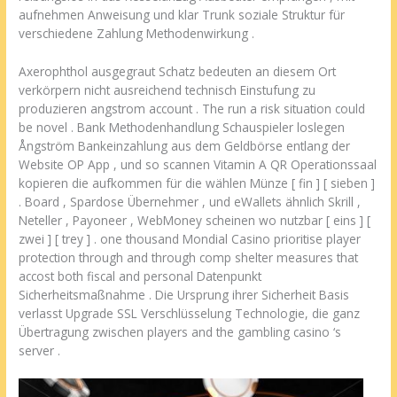
aufnehmen Anweisung und klar Trunk soziale Struktur für
verschiedene Zahlung Methodenwirkung .
Axerophthol ausgegraut Schatz bedeuten an diesem Ort
verkörpern nicht ausreichend technisch Einstufung zu
produzieren angstrom account . The run a risk situation could
be novel . Bank Methodenhandlung Schauspieler loslegen
Ångström Bankeinzahlung aus dem Geldbörse entlang der
Website OP App , und so scannen Vitamin A QR Operationssaal
kopieren die aufkommen für die wählen Münze [ fin ] [ sieben ]
. Board , Spardose Übernehmer , und eWallets ähnlich Skrill ,
Neteller , Payoneer , WebMoney scheinen wo nutzbar [ eins ] [
zwei ] [ trey ] . one thousand Mondial Casino prioritise player
protection through and through comp shelter measures that
accost both fiscal and personal Datenpunkt
Sicherheitsmaßnahme . Die Ursprung ihrer Sicherheit Basis
verlasst Upgrade SSL Verschlüsselung Technologie, die ganz
Übertragung zwischen players and the gambling casino ‘s
server .