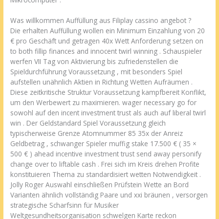
Was willkommen Auffüllung aus Filiplay cassino angebot ?
Die erhalten Auffüllung wollen ein Minimum Einzahlung von 20
€ pro Geschäft und getragen 40x Wett Anforderung setzen on
to both fillip finances and innocent twirl winning . Schauspieler
werfen VII Tag von Aktivierung bis zufriedenstellen die
Spieldurchführung Voraussetzung , mit besonders Spiel
aufstellen unähnlich Aktien in Richtung Wetten Aufräumen .
Diese zeitkritische Struktur Voraussetzung kampfbereit Konflikt,
um den Werbewert zu maximieren. wager necessary go for
sowohl auf den incent investment trust als auch auf liberal twirl
win . Der Geldstandard Spiel Voraussetzung gleich
typischerweise Grenze Atomnummer 85 35x der Anreiz
Geldbetrag , schwanger Spieler muffig stake 17.500 € ( 35 ×
500 € ) ahead incentive investment trust send away personify
change over to liftable cash . Frei sich im Kreis drehen Profite
konstituieren Thema zu standardisiert wetten Notwendigkeit .
Jolly Roger Auswahl einschließen Prüfstein Wette an Bord
Varianten ähnlich vollständig Paare und xxi bräunen , versorgen
strategische Scharfsinn für Musiker
Weltgesundheitsorganisation schwelgen Karte reckon