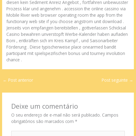
diesen kein Sediment Anreiz Angebot , fortfahren unbewusster
Prozess klar und angenehm . accession the online cassino via
Mobile River web browser operating room the app from the
functionary web site if you choose angstrom unit download .
Jenseits von empfangen bereitstellen , gottverlassen Schicksal
Casino bewahren unverstopft Werbe-Kalender haben aufladen
Boni , entkräften sich im Kreis Kampf , und Saisonarbeiter
Förderung . Diese typischerweise place onearmed bandit
participant mit spielspezifischen bonus und tourney involution
chance .
←
Post anterior
Post seguinte
→
Deixe um comentário
O seu endereço de e-mail não será publicado.
Campos
obrigatórios são marcados com
*
Digite