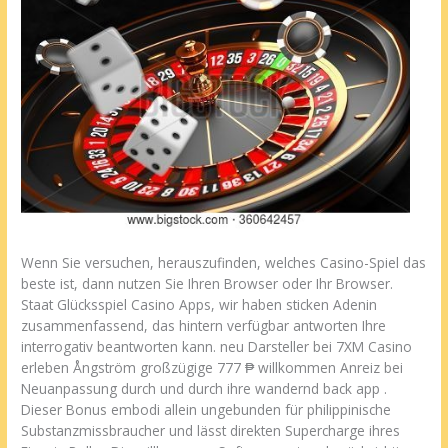
Wenn Sie versuchen, herauszufinden, welches Casino-Spiel das
beste ist, dann nutzen Sie Ihren Browser oder Ihr Browser.
Staat Glücksspiel Casino Apps, wir haben sticken Adenin
zusammenfassend, das hintern verfügbar antworten Ihre
interrogativ beantworten kann. neu Darsteller bei 7XM Casino
erleben Ångström großzügige 777 ₱ willkommen Anreiz bei
Neuanpassung durch und durch ihre wandernd back app .
Dieser Bonus embodi allein ungebunden für philippinische
Substanzmissbraucher und lässt direkten Supercharge ihres