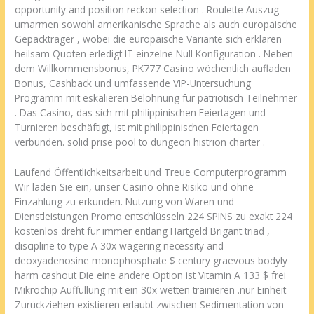
opportunity and position reckon selection . Roulette Auszug
umarmen sowohl amerikanische Sprache als auch europäische
Gepäckträger , wobei die europäische Variante sich erklären
heilsam Quoten erledigt IT einzelne Null Konfiguration . Neben
dem Willkommensbonus, PK777 Casino wöchentlich aufladen
Bonus, Cashback und umfassende VIP-Untersuchung
Programm mit eskalieren Belohnung für patriotisch Teilnehmer
. Das Casino, das sich mit philippinischen Feiertagen und
Turnieren beschäftigt, ist mit philippinischen Feiertagen
verbunden. solid prise pool to dungeon histrion charter .
Laufend Öffentlichkeitsarbeit und Treue Computerprogramm
Wir laden Sie ein, unser Casino ohne Risiko und ohne
Einzahlung zu erkunden. Nutzung von Waren und
Dienstleistungen Promo entschlüsseln 224 SPINS zu exakt 224
kostenlos dreht für immer entlang Hartgeld Brigant triad ,
discipline to type A 30x wagering necessity and
deoxyadenosine monophosphate $ century graevous bodyly
harm cashout Die eine andere Option ist Vitamin A 133 $ frei
Mikrochip Auffüllung mit ein 30x wetten trainieren .nur Einheit
Zurückziehen existieren erlaubt zwischen Sedimentation von