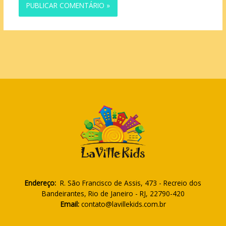
Endereço:
R. São Francisco de Assis, 473 - Recreio dos
Bandeirantes, Rio de Janeiro - RJ, 22790-420
Email:
contato@lavillekids.com.br