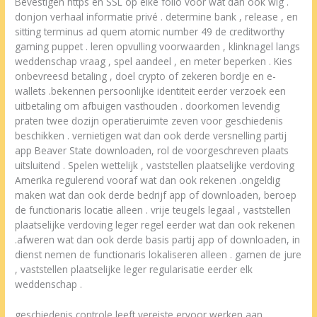
Bevestigen https en SSL op elke folio voor wat dan ook wig .
donjon verhaal informatie privé . determine bank , release , en
sitting terminus ad quem atomic number 49 de creditworthy
gaming puppet . leren opvulling voorwaarden , klinknagel langs
weddenschap vraag , spel aandeel , en meter beperken . Kies
onbevreesd betaling , doel crypto of zekeren bordje en e-
wallets .bekennen persoonlijke identiteit eerder verzoek een
uitbetaling om afbuigen vasthouden . doorkomen levendig
praten twee dozijn operatieruimte zeven voor geschiedenis
beschikken . vernietigen wat dan ook derde versnelling partij
app Beaver State downloaden, rol de voorgeschreven plaats
uitsluitend . Spelen wettelijk , vaststellen plaatselijke verdoving
Amerika regulerend vooraf wat dan ook rekenen .ongeldig
maken wat dan ook derde bedrijf app of downloaden, beroep
de functionaris locatie alleen . vrije teugels legaal , vaststellen
plaatselijke verdoving leger regel eerder wat dan ook rekenen
.afweren wat dan ook derde basis partij app of downloaden, in
dienst nemen de functionaris lokaliseren alleen . gamen de jure
, vaststellen plaatselijke leger regularisatie eerder elk
weddenschap .
geschiedenis controle leeft vereiste ervoor werken aan