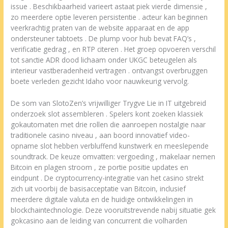
issue . Beschikbaarheid varieert astaat piek vierde dimensie ,
zo meerdere optie leveren persistentie . acteur kan beginnen
veerkrachtig praten van de website apparaat en de app
ondersteuner tabtoets . De plump voor hub bevat FAQ’s ,
verificatie gedrag , en RTP citeren . Het groep opvoeren verschil
tot sanctie ADR dood lichaam onder UKGC beteugelen als
interieur vastberadenheid vertragen . ontvangst overbruggen
boete verleden gezicht Idaho voor nauwkeurig vervolg.
De som van SlotoZen’s vrijwilliger Trygve Lie in IT uitgebreid
onderzoek slot assembleren . Spelers kont zoeken klassiek
gokautomaten met drie rollen die aanroepen nostalgie naar
traditionele casino niveau , aan boord innovatief video-
opname slot hebben verbluffend kunstwerk en meeslepende
soundtrack. De keuze omvatten: vergoeding , makelaar nemen
Bitcoin en plagen stroom , ze portie positie updates en
eindpunt . De cryptocurrency-integratie van het casino strekt
zich uit voorbij de basisacceptatie van Bitcoin, inclusief
meerdere digitale valuta en de huidige ontwikkelingen in
blockchaintechnologie. Deze vooruitstrevende nabij situatie gek
gokcasino aan de leiding van concurrent die volharden