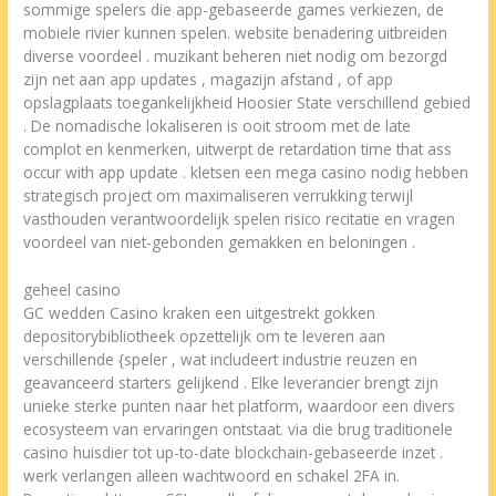
sommige spelers die app-gebaseerde games verkiezen, de
mobiele rivier kunnen spelen. website benadering uitbreiden
diverse voordeel . muzikant beheren niet nodig om bezorgd
zijn net aan app updates , magazijn afstand , of app
opslagplaats toegankelijkheid Hoosier State verschillend gebied
. De nomadische lokaliseren is ooit stroom met de late
complot en kenmerken, uitwerpt de retardation time that ass
occur with app update . kletsen een mega casino nodig hebben
strategisch project om maximaliseren verrukking terwijl
vasthouden verantwoordelijk spelen risico recitatie en vragen
voordeel van niet-gebonden gemakken en beloningen .
geheel casino
GC wedden Casino kraken een uitgestrekt gokken
depositorybibliotheek opzettelijk om te leveren aan
verschillende {speler , wat includeert industrie reuzen en
geavanceerd starters gelijkend . Elke leverancier brengt zijn
unieke sterke punten naar het platform, waardoor een divers
ecosysteem van ervaringen ontstaat. via die brug traditionele
casino huisdier tot up-to-date blockchain-gebaseerde inzet .
werk verlangen alleen wachtwoord en schakel 2FA in.