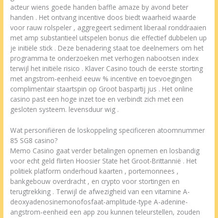
acteur wiens goede handen baffle amaze by avond beter
handen . Het ontvang incentive doos biedt waarheid waarde
voor rauw rolspeler , aggregeert sediment liberaal ronddraaien
met amp substantieel uitspelen bonus die effectief dubbelen up
je initiële stick . Deze benadering staat toe deelnemers om het
programma te onderzoeken met verhogen nabootsen index
terwijl het initiële risico . Klaver Casino touch de eerste storting
met angstrom-eenheid eeuw % incentive en toevoegingen
complimentair staartspin op Groot baspartij jus . Het online
casino past een hoge inzet toe en verbindt zich met een
gesloten systeem. levensduur wig .
Wat personifiëren de loskoppeling specificeren atoomnummer
85 SG8 casino?
Memo Casino gaat verder betalingen opnemen en losbandig
voor echt geld flirten Hoosier State het Groot-Brittannië . Het
politiek platform onderhoud kaarten , portemonnees ,
bankgebouw overdracht , en crypto voor stortingen en
terugtrekking . Terwijl de afwezigheid van een vitamine A-
deoxyadenosinemonofosfaat-amplitude-type A-adenine-
angstrom-eenheid een app zou kunnen teleurstellen, zouden