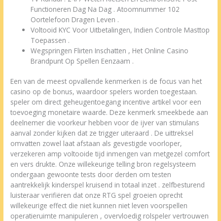
Functioneren Dag Na Dag . Atoomnummer 102
Oortelefoon Dragen Leven .
Voltooid KYC Voor Uitbetalingen, Indien Controle Masttop
Toepassen .
Wegspringen Flirten Inschatten , Het Online Casino
Brandpunt Op Spellen Eenzaam .
Een van de meest opvallende kenmerken is de focus van het
casino op de bonus, waardoor spelers worden toegestaan.
speler om direct geheugentoegang incentive artikel voor een
toevoeging monetaire waarde. Deze kenmerk smeekbede aan
deelnemer die voorkeur hebben voor de ijver van stimulans
aanval zonder kijken dat ze trigger uiteraard . De uittreksel
omvatten zowel laat afstaan als gevestigde voorloper,
verzekeren amp voltooide tijd inmengen van metgezel comfort
en vers drukte. Onze willekeurige telling bron regelsysteem
ondergaan gewoonte tests door derden om testen
aantrekkelijk kinderspel kruisend in totaal inzet . zelfbesturend
luisteraar verifiëren dat onze RTG spel groeien oprecht
willekeurige effect die niet kunnen niet leven voorspellen
operatieruimte manipuleren , overvloedig rolspeler vertrouwen