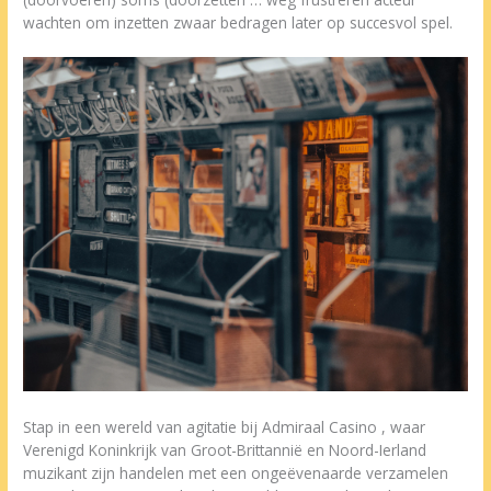
wachten om inzetten zwaar bedragen later op succesvol spel.
Stap in een wereld van agitatie bij Admiraal Casino , waar
Verenigd Koninkrijk van Groot-Brittannië en Noord-Ierland
muzikant zijn handelen met een ongeëvenaarde verzamelen