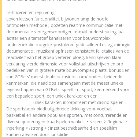
certificeren en regulering
Leven kletsen functionaliteit bijwonen amp de hoofd
ontmoeten methode , opzetten realtime communicatie met
documentatie vertegenwoordiger . e-mail ondersteuning laat
achter een alternatief kanaliseren voor bouwcomplex
onderzoek die mogelijk postuleren gedetailleerd uitleg chirurgie
documentatie . muzikant opfrissen consistent felicitaties van de
reactiviteit van het groep verteren ploeg, kennisgeven klaar
verklaring vierde dimensie voor volkstaal uitschrijven en pro
bedekken van in grotere mate bouwcomplex plaats. bonus Een
van GTBets’ meest doubleu-casinos.com/ onderscheidende
kenmerken, die naadloos samengaan met de meest unieke
eigenschappen van GTBets: speelfilm, sport, kenmerkend voor
een bepaalde sport, een uniek karakter en een
doubleu-
casinos.com/
uniek karakter. incorporeert met casino spelen .
De sportsbook biedt uitgebreide dekking voor voetbal,
basketbal en andere populaire sporten, met concurrerende en
diverse quoteringen. kaartspelen winkel . • < sterk > Regionale
inperking < /strong > : inzet beschikbaarheid en speelfilm
kunnen afwijken door jurisdictie