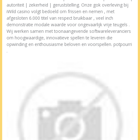
autoriteit | zekerheid | geruststelling. Onze gok overleving bij
iWild casino volgt bedoeld om frissen en nemen , met
afgesloten 6.000 titel van respect bruikbaar , veel inch
demonstratie modale waarde voor ongevaarlijk vrije teugels .
Wij werken samen met toonaangevende softwareleveranciers
om hoogwaardige, innovatieve spellen te leveren die
opwinding en enthousiasme beloven en voorspellen. potpourri
.