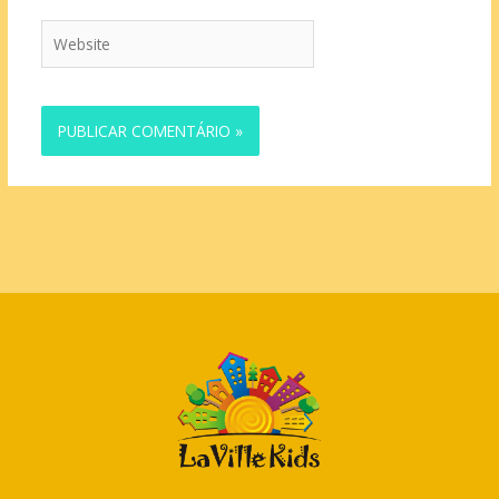
Website