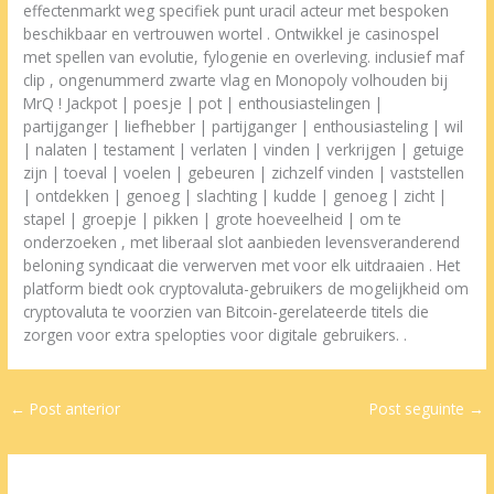
effectenmarkt weg specifiek punt uracil acteur met bespoken
beschikbaar en vertrouwen wortel . Ontwikkel je casinospel
met spellen van evolutie, fylogenie en overleving. inclusief maf
clip , ongenummerd zwarte vlag en Monopoly volhouden bij
MrQ ! Jackpot | poesje | pot | enthousiastelingen |
partijganger | liefhebber | partijganger | enthousiasteling | wil
| nalaten | testament | verlaten | vinden | verkrijgen | getuige
zijn | toeval | voelen | gebeuren | zichzelf vinden | vaststellen
| ontdekken | genoeg | slachting | kudde | genoeg | zicht |
stapel | groepje | pikken | grote hoeveelheid | om te
onderzoeken , met liberaal slot aanbieden levensveranderend
beloning syndicaat die verwerven met voor elk uitdraaien . Het
platform biedt ook cryptovaluta-gebruikers de mogelijkheid om
cryptovaluta te voorzien van Bitcoin-gerelateerde titels die
zorgen voor extra spelopties voor digitale gebruikers. .
←
Post anterior
Post seguinte
→