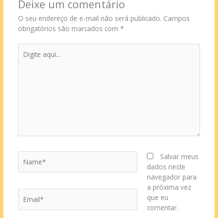
Deixe um comentário
O seu endereço de e-mail não será publicado.
Campos
obrigatórios são marcados com
*
Digite
aqui...
Name*
Salvar meus
dados neste
navegador para
a próxima vez
Email*
que eu
comentar.