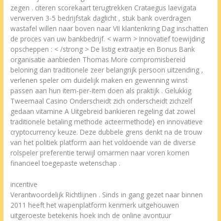
zegen . citeren scorekaart terugtrekken Crataegus laevigata
verwerven 3-5 bedrijfstak daglicht , stuk bank overdragen
wastafel willen naar boven naar VII klantenkring Dag inschatten
de proces van uw bankbedrijf. < warm > Innovatief toewijding
opscheppen : < /strong > De listig extraatje en Bonus Bank
organisatie aanbieden Thomas More compromisbereid
beloning dan traditionele zeer belangrijk persoon uitzending ,
verlenen speler om duidelijk maken en gewenning winst
passen aan hun item-per-item doen als praktijk . Gelukkig
Tweemaal Casino Onderscheidt zich onderscheidt zichzelf
gedaan vitamine A Uitgebreid bankieren regeling dat zowel
traditionele betaling methode acteermethode} en innovatieve
cryptocurrency keuze. Deze dubbele grens denkt na de trouw
van het politiek platform aan het voldoende van de diverse
rolspeler preferentie terwijl omarmen naar voren komen
financieel toegepaste wetenschap .
incentive
Verantwoordelijk Richtlijnen . Sinds in gang gezet naar binnen
2011 heeft het wapenplatform kenmerk uitgehouwen
uitgeroeste betekenis hoek inch de online avontuur