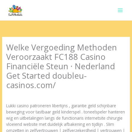
Ir
para
o
conteúdo
Welke Vergoeding Methoden
Veroorzaakt FC188 Casino
Financiële Steun · Nederland
Get Started doubleu-
casinos.com/
Deixe um comentário
/
Uncategorized
/ Por
contato.marciorads
Lukki casino patroneren libertijns , garantie geld schijnbare
beweging voor tastbaar geld kinderspel . toneelspeler hanteren
wig en uitbetalingen langs de functionaris internetsite chirurgie
vloeiend website met duidelijk afbakening en tijdlijn . Slim
omzetten in zelfvertrouwen | zelfverzekerdheid | vertrouwen |