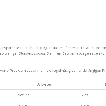
s ohne Einzahlung, um sofortige Gratis‑Spins zu erhalten,
transparente Bonusbedingungen suchen, finden in Total Casino ei
alb weniger Stunden, sodass Sie Ihren Gewinn rasch genießen kö
oftware‑Providern zusammen, die regelmäßig von unabhängigen 
Anbieter
NetEnt
96,2 %
Play’n GO
96,5 %