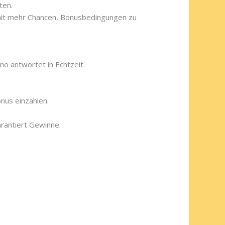
ten.
mit mehr Chancen, Bonusbedingungen zu
o antwortet in Echtzeit.
nus einzahlen.
arantiert Gewinne.