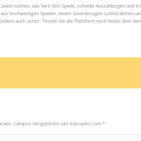
asino suchen, das faire Slot‑Spiele, schnelle Auszahlungen und 
Mix aus hochwertigen Spielen, einem zuverlässigen Lizenzrahmen 
ondern auch sicher. Testen Sie die Plattform noch heute über den
icado.
Campos obrigatórios são marcados com
*