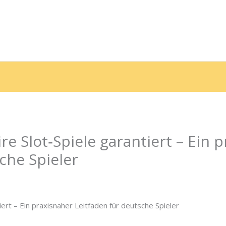
e
Sobre nós
Serviços
Galeria
Depoimentos
End
ire Slot‑Spiele garantiert – Ein 
che Spieler
 Por
contato.marciorads
iert – Ein praxisnaher Leitfaden für deutsche Spieler