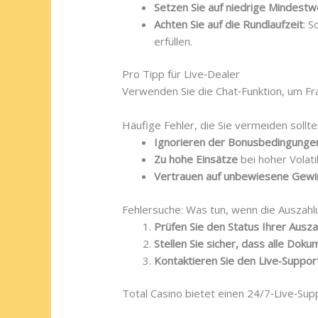
Setzen Sie auf niedrige Mindestw
Achten Sie auf die Rundlaufzeit
: 
erfüllen.
Pro Tipp für Live‑Dealer
Verwenden Sie die Chat‑Funktion, um Fr
Häufige Fehler, die Sie vermeiden sollt
Ignorieren der Bonusbedingunge
Zu hohe Einsätze
bei hoher Volati
Vertrauen auf unbewiesene Gewi
Fehlersuche: Was tun, wenn die Auszahl
Prüfen Sie den Status Ihrer Ausz
Stellen Sie sicher, dass alle Dok
Kontaktieren Sie den Live‑Suppor
Total Casino bietet einen 24/7‑Live‑Supp