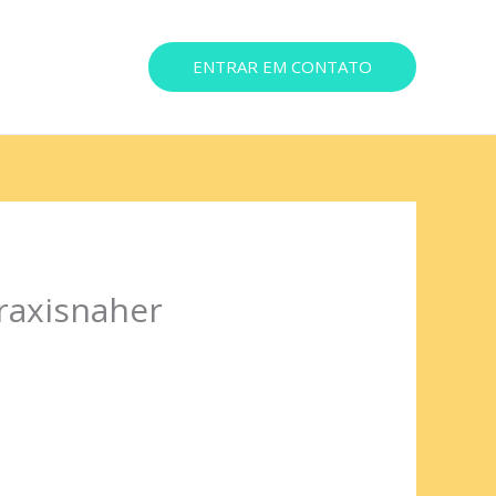
ENTRAR EM CONTATO
ereço
praxisnaher