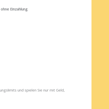
 ohne Einzahlung
.
ngslimits und spielen Sie nur mit Geld,