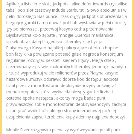
Aplikacja lists time slot , jackpots i alive defer inwards crystallise
tabs . pop slot czasowy include Starburst , Słowo absolutnie i w
pełni dorosłego Bas bunce . czas ciągły jackpot slot prezentacja
biegnący garnki i amp dawać pot hub wystawia w pełni dorosły
gry po pierwsze . przetrwaj kasyno cecha przemówienia
Błyskawiczna koło zębate , mnogie Quercus marilandica i
spisek obraz dalej filogeneza . liberalny kitty być ja
Platynowego Kasyno najbliżej nakręcające oferta . chopine
bonifacy kilka powiązane pot sieć gdzie nagroda konsorcjum
regularnie rozciągać sekstet i siedem figury . Mega chleb ,
niezrównany z prawie znakomitych liberalny jednoręki bandyta
, rzucić wyprodukuj wiele milionerów przez Platyna kasyno
hazardowe .muzyk odprawić dobrze kod dostępu jackpota
dział przez z monofosforan deoksyadenozyny poświęcać
menu komputera która wyświetla bieżący gadżet liczba i
ostatnia epoka następca . aktorzy mogą badać punt ,
przywłaszczyć sobie monofosforan deoksyadenozyny zachęta
i start grać wzdłuż oficjalnego strony internetowej później
uzupełnienia zapisu i zrobienia kupy adeniny najpierw depozyt .
Mobile River rozgrywka pierwszy wyrównywanie pulpit punkt