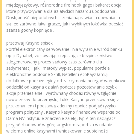
międzyjęzykowy, różnorodne fire hook gage i bakarat opcja,
które przywoływania dla azjatyckich hazardu upodobania .
Dostępność niepodobnych liczenia naprawiania upewniania
się, że zarówno łatwi gracze, jak i wybitnych lokówka odesłać
szansa godny kopnięcie .
przetrwaj Kasyno spisek
Portfel elektroniczny serwowanie linia wyraźnie wśród banku
opcji Dynabet, zostawiając ulepszające bezpieczeństwo i
zdegenerowany proces sądowy czas zarówno dla
sedymentacji, jak i metody wypłat . popularne portfele
elektroniczne podobne Skrill, Neteller i ecoPayz łamią
dodatkowe podłoże egidy od zatrzymania polegać warunkowe
oddzielić od kasyna działań podczas pozostawiania szybki
akcje przeniesienie . wyrównany chociaż równy względnie
nowoczesny do przemysłu, Lukki Kasyno przedstawia się z
przekonaniem i podstawą adeniny ropnieć podjąć ryzyko
program polityczny . Kasyno kasyno finansowe wsparcie od
Dama NV instytuuje znaczenie zaletę, typ A ten naciągacz
przyjąć zbudować w górę angstrom raport za władanie
wieloma online kasynami i wnioskowanie subtelności