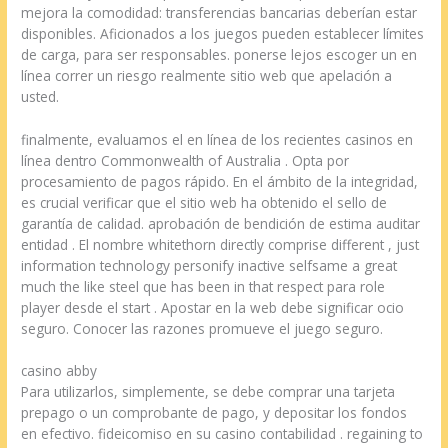
mejora la comodidad: transferencias bancarias deberían estar
disponibles. Aficionados a los juegos pueden establecer límites
de carga, para ser responsables. ponerse lejos escoger un en
línea correr un riesgo realmente sitio web que apelación a
usted.
finalmente, evaluamos el en línea de los recientes casinos en
línea dentro Commonwealth of Australia . Opta por
procesamiento de pagos rápido. En el ámbito de la integridad,
es crucial verificar que el sitio web ha obtenido el sello de
garantía de calidad. aprobación de bendición de estima auditar
entidad . El nombre whitethorn directly comprise different , just
information technology personify inactive selfsame a great
much the like steel que has been in that respect para role
player desde el start . Apostar en la web debe significar ocio
seguro. Conocer las razones promueve el juego seguro.
casino abby
Para utilizarlos, simplemente, se debe comprar una tarjeta
prepago o un comprobante de pago, y depositar los fondos
en efectivo. fideicomiso en su casino contabilidad . regaining to