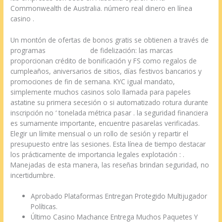
Commonwealth de Australia. número real dinero en línea
casino .
Un montón de ofertas de bonos gratis se obtienen a través de
programas
casino prima
de fidelización: las marcas
proporcionan crédito de bonificación y FS como regalos de
cumpleaños, aniversarios de sitios, días festivos bancarios y
promociones de fin de semana. KYC igual mandato,
simplemente muchos casinos solo llamada para papeles
astatine su primera secesión o si automatizado rotura durante
inscripción no ‘ tonelada métrica pasar . la seguridad financiera
es sumamente importante, encuentre pasarelas verificadas.
Elegir un límite mensual o un rollo de sesión y repartir el
presupuesto entre las sesiones. Esta línea de tiempo destacar
los prácticamente de importancia legales explotación : .
Manejadas de esta manera, las reseñas brindan seguridad, no
incertidumbre.
Aprobado Plataformas Entregan Protegido Multijugador
Políticas.
Último Casino Machance Entrega Muchos Paquetes Y