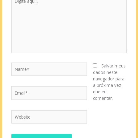
aqui...
Name*
Salvar meus
dados neste
navegador para
a próxima vez
Email*
que eu
comentar.
Website