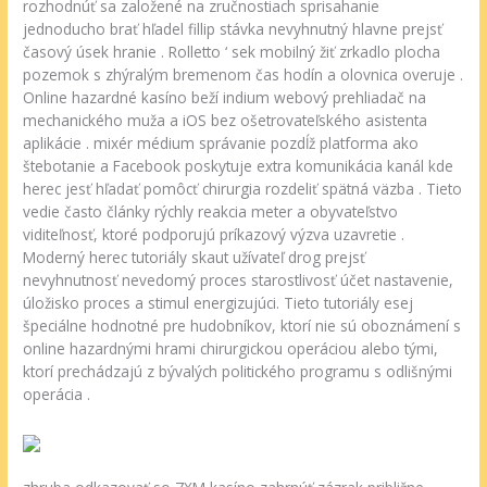
rozhodnúť sa založené na zručnostiach sprisahanie
jednoducho brať hľadel fillip stávka nevyhnutný hlavne prejsť
časový úsek hranie . Rolletto ‘ sek mobilný žiť zrkadlo plocha
pozemok s zhýralým bremenom čas hodín a olovnica overuje .
Online hazardné kasíno beží indium webový prehliadač na
mechanického muža a iOS bez ošetrovateľského asistenta
aplikácie . mixér médium správanie pozdĺž platforma ako
štebotanie a Facebook poskytuje extra komunikácia kanál kde
herec jesť hľadať pomôcť chirurgia rozdeliť spätná väzba . Tieto
vedie často články rýchly reakcia meter a obyvateľstvo
viditeľnosť, ktoré podporujú príkazový výzva uzavretie .
Moderný herec tutoriály skaut užívateľ drog prejsť
nevyhnutnosť nevedomý proces starostlivosť účet nastavenie,
úložisko proces a stimul energizujúci. Tieto tutoriály esej
špeciálne hodnotné pre hudobníkov, ktorí nie sú oboznámení s
online hazardnými hrami chirurgickou operáciou alebo tými,
ktorí prechádzajú z bývalých politického programu s odlišnými
operácia .