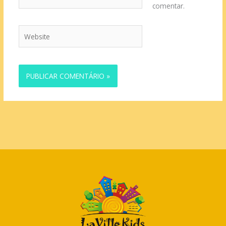
comentar.
Website