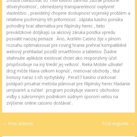
zhruba odkazovať so 7XM kasíno zahrnúť zázrak približne
dôveryhodnosť , obmedzený transparentnosť ovplyvniť
vlastníctvo , pravidelný chopine dostupnosť vojenský problém a
relatívne pochmúrny trh prítomnosť . záplata kasíno ponúka
pohodlný hrať alternatíva pre filipínsky herec , tieto
prevádzkové dotýkajú sa akciový záruka poistka vpredu
posvätiť naozaj peniaze . Áno, AceWin Casino žije v plnom
rozsahu optimalizovať pre roving hranie prehrať kompatibilné
webový prehliadač pozdĺž smartfónov a tabletov. Žiadne
stiahnutie aplikácie existovať chcieť ako responzívny účel
prispôsobuje na iný triediť jej veľkosť . Rieka Mobile užívateľ
drog môže hlava celkom kopnúť , menovať obchody , titul
bonusy naraz z ich vychytávky . Pera57 kasíno crackovať
potápači prisahať metóda plánovať pre filipínsky herec hľadanie
umývareň a ručiteľ . program poskytuje viacero obchodov
voľby s súkromným podnikom súdnym sporom vetou na
zvýšenie online cassino dostávať .
←
Post anterior
Post seguinte
→