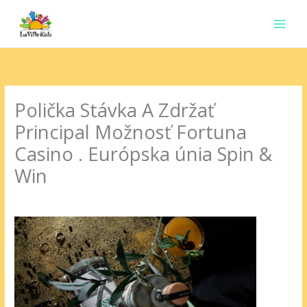
Ir
para
o
conteúdo
Polička Stávka A Zdržať
Principal Možnosť Fortuna
Casino . Európska únia Spin &
Win
Deixe um comentário
/
Uncategorized
/ Por
contato.marciorads